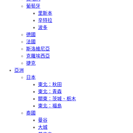
葡萄牙
里斯本
辛特拉
波多
德國
法國
斯洛維尼亞
克羅埃西亞
捷克
亞洲
日本
東北：秋田
東北：青森
關東：茨城、栃木
東北：福島
泰國
曼谷
大城