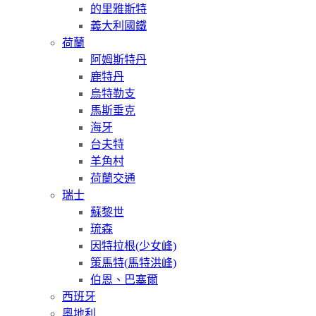
的里雅斯特
義大利國鐵
荷蘭
阿姆斯特丹
鹿特丹
烏特勒支
馬斯垂克
海牙
台夫特
羊角村
荷蘭交通
瑞士
蘇黎世
琉森
因特拉根(少女峰)
策馬特(馬特洪峰)
伯恩、巴塞爾
西班牙
奧地利