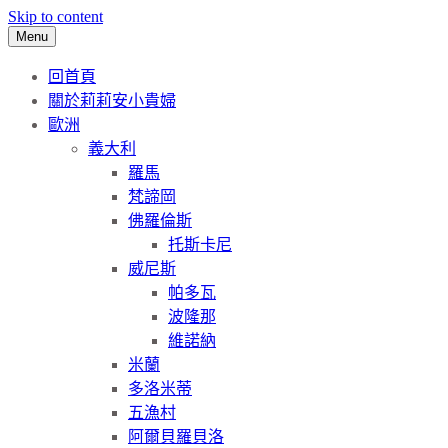
Skip to content
Menu
回首頁
關於莉莉安小貴婦
歐洲
義大利
羅馬
梵諦岡
佛羅倫斯
托斯卡尼
威尼斯
帕多瓦
波隆那
維諾納
米蘭
多洛米蒂
五漁村
阿爾貝羅貝洛