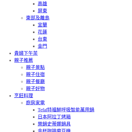
高雄
屏東
東部及離島
宜蘭
花蓮
台東
金門
貴婦下午茶
親子推薦
親子景點
親子住宿
親子餐廳
親子好物
烹飪料理
廚房家電
Tefal特福鮮呼吸智能萬用鍋
日本阿拉丁烤箱
樂鍋史蒂娜鍋具
金杯咖啡磨豆機