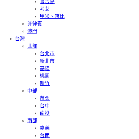
普吉島
考艾
甲米、喀比
菲律賓
澳門
台灣
北部
台北市
新北市
基隆
桃園
新竹
中部
苗栗
台中
南投
南部
嘉義
台南