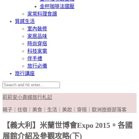
金杯咖啡法國壓
家常料理食譜
質感生活
室內裝修
家居品味
時尚穿搭
科技家電
伴手禮
旅行必備
旅行講座
莉莉安小貴婦旅行札記
親子｜住宿｜美食｜生活｜美妝｜穿搭｜歐洲旅遊部落客
【義大利】米蘭世博會Expo 2015。各國
展館介紹及參觀攻略(下)