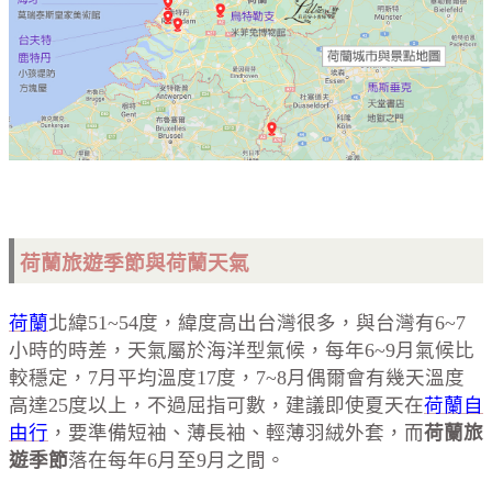
荷蘭
旅遊季節
與荷蘭
天氣
荷蘭
北緯51~54度，緯度高出台灣很多，與台灣有6~7
小時的時差，天氣屬於海洋型氣候，每年6~9月氣候比
較穩定，7月平均溫度17度，7~8月偶爾會有幾天溫度
高達25度以上，不過屈指可數，建議即使夏天在
荷蘭自
由行
，要準備短袖、薄長袖、輕薄羽絨外套，而
荷蘭旅
遊季節
落在每年6月至9月之間。