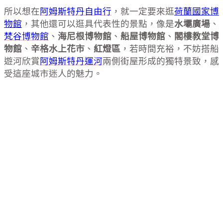
所以想在
阿姆斯特丹自由行
，就一定要來逛
荷蘭國家博
物館
，其他還可以逛具代表性的景點，像是
水壩廣場
、
梵谷博物館
、
海尼根博物館
、
船屋博物館
、
閣樓教堂博
物館
、
辛格水上花市
、
紅燈區
，若時間充裕，不妨搭船
遊河欣賞
阿姆斯特丹運河
兩側街屋形成的獨特景致，感
受這座城市迷人的魅力。