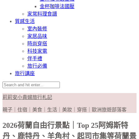
金杯咖啡法國壓
家常料理食譜
質感生活
室內裝修
家居品味
時尚穿搭
科技家電
伴手禮
旅行必備
旅行講座
莉莉安小貴婦旅行札記
親子｜住宿｜美食｜生活｜美妝｜穿搭｜歐洲旅遊部落客
2026荷蘭自由行景點｜Top 25阿姆斯特
丹、鹿特丹、羊角村、起司市集等荷蘭景