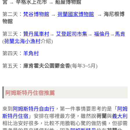
宮
→
辛格水上花市
→
船屋博物館
第二天：
梵谷博物館
→
荷蘭國家博物館
→
海尼根博
物館
第三天：
贊丹風車村
→
艾登起司市集
→
福倫丹
→
馬肯
(
荷蘭北海小漁村
介紹)
第四天：
羊角村
第五天：
庫肯霍夫公園鬱金香
(每年3~5月)
阿姆斯特丹住宿推薦
來到
阿姆斯特丹自由行
，第一件事情要思考的是「
阿姆
斯特丹住宿
」安排在哪裡最方便，雖然說
荷蘭
與
義大利
相比治安好很多，比較不用膽戰心驚的做防備，但卻需