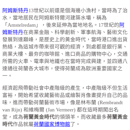
阿姆斯特丹
13世紀以前還是個海邊小漁村，當時為了治
水，當地居民在阿姆斯特爾河建築水壩，稱為
「Amstelredam」，後來延伸為當地地名。17世紀的
阿
姆斯特丹
在商業金融、科學創新、軍事航海、藝術文化
發展到達巔峰，是歷史上的黃金時代，當時港口進出貨
熱絡，為這城市帶來很可觀的經濟，到處都是銀行業、
商業大樓、最夯的咖啡館、進口商品的購物中心，交通
所需的火車、電車與地鐵也在當時完成興建，並四通八
達通往荷蘭各大城市，使得荷蘭成為歐洲重要國家之
一。
經濟起飛帶動社會中產階級的產生，中產階級不但生活
富裕，開始希望收藏藝術品或繪製肖像畫提升自己的品
味，進而帶動荷蘭藝術市場，像是林布蘭 (Rembrandt
van Rijn) 和維梅爾 (Jan Vermeer) 都在這時期闖出名
堂，成為
荷蘭黃金時代
的領頭羊。而收藏最多
荷蘭黃金
時代
作品就屬
荷蘭國家博物館
了。