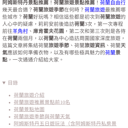
阿姆斯特丹景點推薦
！
荷蘭旅遊景點推薦
！
荷蘭自由行
幾天最合適？
荷蘭旅遊季節
在何時？
荷蘭旅遊
最推薦哪
些城市？
荷蘭
好玩嗎？相信這些都是初次到
荷蘭旅遊
的
人心中的疑慮，莉莉安前後造訪
荷蘭
3次，第一次專程
前往
羊角村
、
庫肯霍夫花園
，第二次和第三次則是各待
在
荷蘭
兩個月，以
荷蘭
為中心造訪周圍國家深度旅遊，
這篇文章將集結荷蘭
旅遊季節
、荷蘭
旅遊資訊
、荷蘭
天
氣
應該如何準備衣物，以及有哪些極具魅力的
荷蘭
景
點
，一次通通介紹給大家。
目錄
荷蘭旅遊介紹
荷蘭旅遊推薦景點前10名
荷蘭景點地圖
荷蘭旅遊季節與荷蘭天氣
阿姆斯特丹五日遊玩法（含阿姆斯特丹私房景