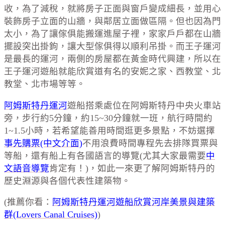
收，為了減稅，就將房子正面與窗戶變成細長，並用心
裝飾房子立面的山牆，與鄰居立面做區隔。但也因為門
太小，為了讓傢俱能搬運進屋子裡，家家戶戶都在山牆
擺設突出掛鉤，讓大型傢俱得以順利吊掛。而王子運河
是最長的運河，兩側的房屋都在黃金時代興建，所以在
王子運河遊船就能欣賞道有名的安妮之家、西教堂、北
教堂、北市場等等。
阿姆斯特丹運河
遊船搭乘處位在阿姆斯特丹中央火車站
旁，步行約5分鐘，約15~30分鐘就一班，航行時間約
1~1.5小時，若希望能善用時間逛更多景點，不妨選擇
事先購票(中文介面)
不用浪費時間專程先去排隊買票與
等船，還有船上有各國語言的導覽(尤其大家最需要
中
文語音導覽
肯定有！)，如此一來更了解阿姆斯特丹的
歷史淵源與各個代表性建築物。
(推薦你看：
阿姆斯特丹運河遊船欣賞河岸美景與建築
群(Lovers Canal Cruises)
)