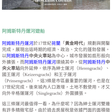
阿姆斯特丹運河遊船
阿姆斯特丹運河
於17世紀
荷蘭
「
黃金時代
」規劃與開鑿
完成，展現出這時期的經濟、政治、文化的蓬勃發展。
以
阿姆斯特丹
中央火車站
為中心，城市發展如扇形般向
外擴張，而
阿姆斯特丹運河
環繞其中，從
阿姆斯特丹
中
央火車站
向外延伸，依序為紳士運河（Herengracht）、
國王運河（Keizersgracht）和王子運河
（Prinsengracht），這3條是市區最重要的運河，也是在
17世紀完成，後來城內人口激增，土地不敷使用，才又
向外辛格運運河（Singlegracht）外圍擴張。
這三條運河最值得一看，為什麼呢？因為紳士運河雙邊
有許多精緻宅邸，由於過去房屋稅是依據門面的面積徵