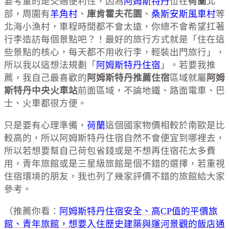
要考量的是交通便利性，因為
阿姆斯特丹
位在
荷蘭
北
部，周圍有
羊角村
、
庫肯霍夫花園
、
桑斯安斯風車村
等
北海小漁村，車程時間都不會太遠，你總不會希望扛著
行李造訪每個景點吧？！最好的旅行方式就是「住在這
些景點的核心，每天都不用收行李，輕裝出門旅行」，
所以我以這想法規劃「
阿姆斯特丹住宿
」。若要我推
薦，我自己最喜歡的
阿姆斯特丹推薦住宿
區域就屬
阿姆
斯特丹中央火車站
前面區域，不論地鐵、路面電車、巴
士、火車都很方便。
只是要有心理準備，
荷蘭
這個國家物價相較於南歐是比
較高的，所以阿姆斯特丹住宿自然不會便宜到哪裡去，
所以若想要幫自己荷包省錢或是不想再住宿花太多費
用，青年旅館或是三星級旅館是個不錯的選擇，若重視
住宿環境的朋友，我也列了幾家評價不錯的旅館給大家
參考。
（推薦你看：
阿姆斯特丹住宿安全、高CP值的平價旅
館、青年旅館，想要入住歷史建築與運河景觀的飯店通