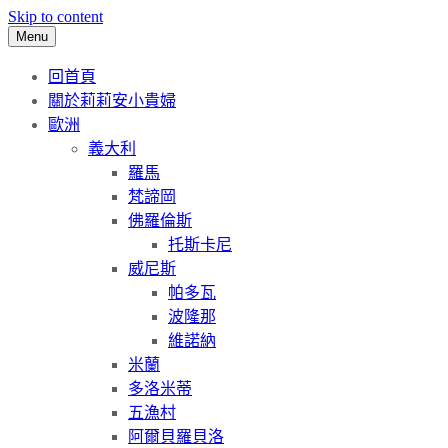
Skip to content
Menu
回首頁
關於莉莉安小貴婦
歐洲
義大利
羅馬
梵諦岡
佛羅倫斯
托斯卡尼
威尼斯
帕多瓦
波隆那
維諾納
米蘭
多洛米蒂
五漁村
阿爾貝羅貝洛