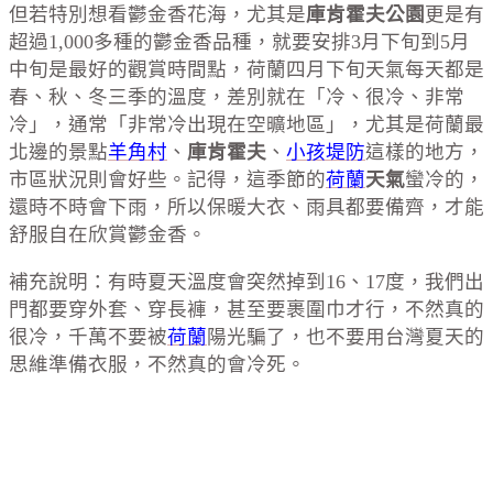
但若特別想看鬱金香花海，尤其是
庫肯霍夫公園
更是有
超過1,000多種的鬱金香品種，就要安排3月下旬到5月
中旬是最好的觀賞時間點，荷蘭四月下旬天氣每天都是
春、秋、冬三季的溫度，差別就在「冷、很冷、非常
冷」，通常「非常冷出現在空曠地區」，尤其是荷蘭最
北邊的景點
羊角村
、
庫肯霍夫
、
小孩堤防
這樣的地方，
市區狀況則會好些。記得，這季節的
荷蘭
天氣
蠻冷的，
還時不時會下雨，所以保暖大衣、雨具都要備齊，才能
舒服自在欣賞鬱金香。
補充說明：有時夏天溫度會突然掉到16、17度，我們出
門都要穿外套、穿長褲，甚至要裹圍巾才行，不然真的
很冷，千萬不要被
荷蘭
陽光騙了，也不要用台灣夏天的
思維準備衣服，不然真的會冷死。