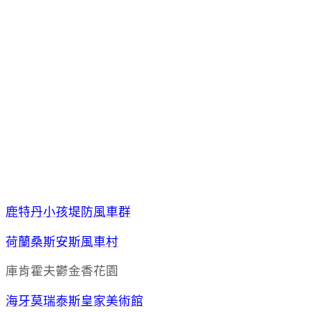
鹿特丹小孩堤防風車群
荷蘭桑斯安斯風車村
庫肯霍夫鬱金香花園
海牙莫瑞泰斯皇家美術館