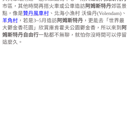
市區，其他時間再搭火車或公車造訪
阿姆斯特丹
郊區景
點，像是
贊丹風車村
、北海小漁村 沃倫丹(Volendam)、
羊角村
，若是3~5月造訪
阿姆斯特丹
，更能去「世界最
大鬱金香花園」欣賞庫肯霍夫公園鬱金香，所以來到
阿
姆斯特丹自由行
一點都不無聊，就怕你沒時間可以停留
這麼久。