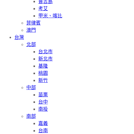
普吉島
考艾
甲米、喀比
菲律賓
澳門
台灣
北部
台北市
新北市
基隆
桃園
新竹
中部
苗栗
台中
南投
南部
嘉義
台南