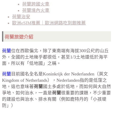
荷蘭跨國火車
荷蘭境內火車
荷蘭治安
歐洲eSIM推薦｜歐洲網路吃到飽推薦
荷蘭旅遊介紹
荷蘭
位在西歐偏北，除了東南端有海拔300公尺的山丘
外，全國的土地幾乎都很低，甚至1/3土地還低於海平
面，所以有「低地國」之稱。
荷蘭
目前國名全名是Koninkrijk der Nederlanden（英文
Kingdom of Netherlands），Nederlanden指的是低窪之
地，這也意味著
荷蘭
國土多處於低地，而如何與大自然
爭地、如何治水，一直是
荷蘭
很重要的課題，不少重要
的建設也與治水、排水有關（例如鹿特丹的「小孩堤
防」）