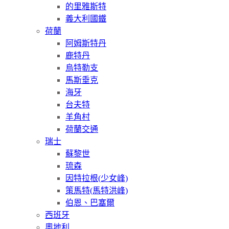
的里雅斯特
義大利國鐵
荷蘭
阿姆斯特丹
鹿特丹
烏特勒支
馬斯垂克
海牙
台夫特
羊角村
荷蘭交通
瑞士
蘇黎世
琉森
因特拉根(少女峰)
策馬特(馬特洪峰)
伯恩、巴塞爾
西班牙
奧地利