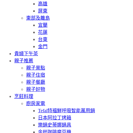
高雄
屏東
東部及離島
宜蘭
花蓮
台東
金門
貴婦下午茶
親子推薦
親子景點
親子住宿
親子餐廳
親子好物
烹飪料理
廚房家電
Tefal特福鮮呼吸智能萬用鍋
日本阿拉丁烤箱
樂鍋史蒂娜鍋具
金杯咖啡磨豆機