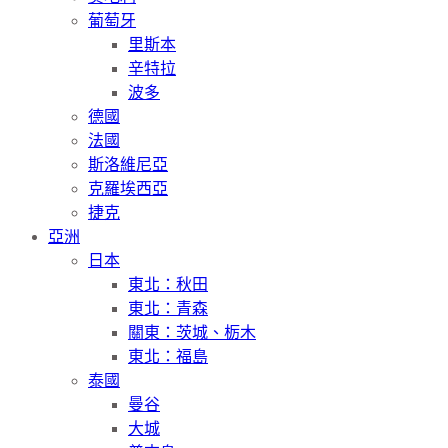
葡萄牙
里斯本
辛特拉
波多
德國
法國
斯洛維尼亞
克羅埃西亞
捷克
亞洲
日本
東北：秋田
東北：青森
關東：茨城、栃木
東北：福島
泰國
曼谷
大城