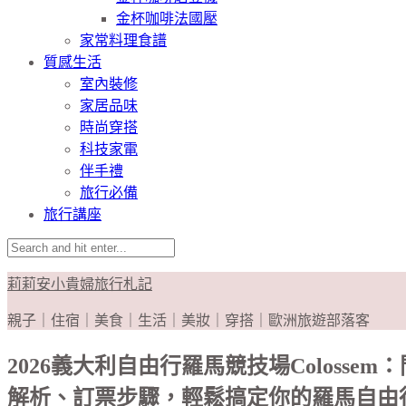
金杯咖啡法國壓
家常料理食譜
質感生活
室內裝修
家居品味
時尚穿搭
科技家電
伴手禮
旅行必備
旅行講座
莉莉安小貴婦旅行札記
親子｜住宿｜美食｜生活｜美妝｜穿搭｜歐洲旅遊部落客
2026義大利自由行羅馬競技場Coloss
解析、訂票步驟，輕鬆搞定你的羅馬自由