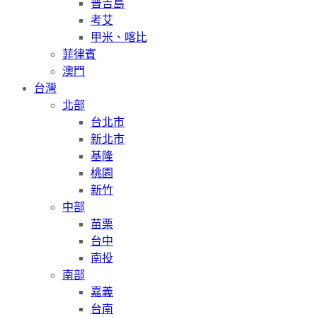
普吉島
考艾
甲米、喀比
菲律賓
澳門
台灣
北部
台北市
新北市
基隆
桃園
新竹
中部
苗栗
台中
南投
南部
嘉義
台南