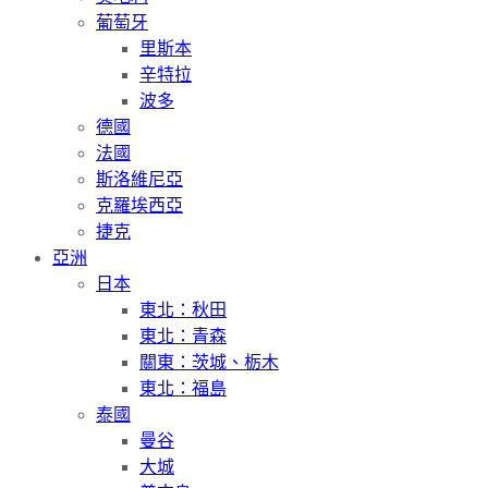
葡萄牙
里斯本
辛特拉
波多
德國
法國
斯洛維尼亞
克羅埃西亞
捷克
亞洲
日本
東北：秋田
東北：青森
關東：茨城、栃木
東北：福島
泰國
曼谷
大城