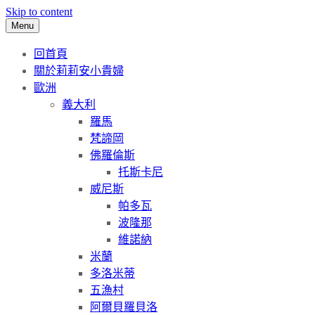
Skip to content
Menu
回首頁
關於莉莉安小貴婦
歐洲
義大利
羅馬
梵諦岡
佛羅倫斯
托斯卡尼
威尼斯
帕多瓦
波隆那
維諾納
米蘭
多洛米蒂
五漁村
阿爾貝羅貝洛