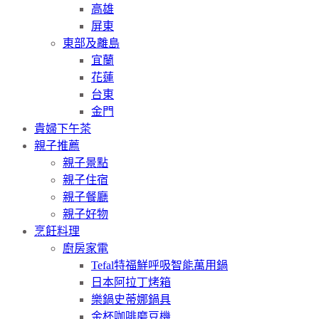
高雄
屏東
東部及離島
宜蘭
花蓮
台東
金門
貴婦下午茶
親子推薦
親子景點
親子住宿
親子餐廳
親子好物
烹飪料理
廚房家電
Tefal特福鮮呼吸智能萬用鍋
日本阿拉丁烤箱
樂鍋史蒂娜鍋具
金杯咖啡磨豆機