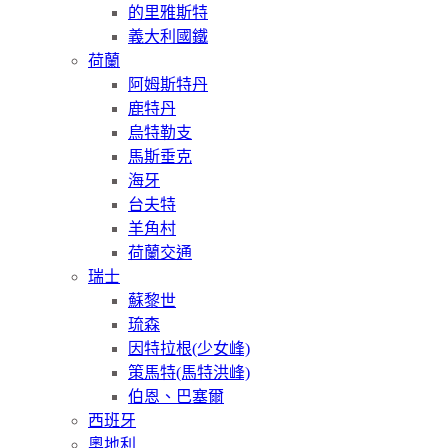
的里雅斯特
義大利國鐵
荷蘭
阿姆斯特丹
鹿特丹
烏特勒支
馬斯垂克
海牙
台夫特
羊角村
荷蘭交通
瑞士
蘇黎世
琉森
因特拉根(少女峰)
策馬特(馬特洪峰)
伯恩、巴塞爾
西班牙
奧地利