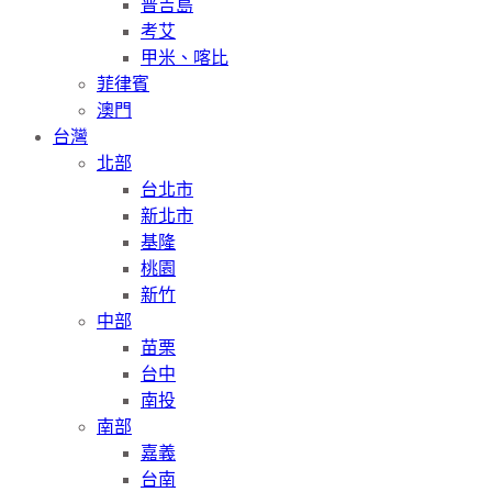
普吉島
考艾
甲米、喀比
菲律賓
澳門
台灣
北部
台北市
新北市
基隆
桃園
新竹
中部
苗栗
台中
南投
南部
嘉義
台南