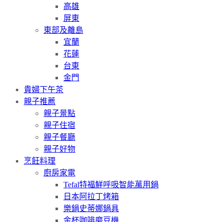
高雄
屏東
東部及離島
宜蘭
花蓮
台東
金門
貴婦下午茶
親子推薦
親子景點
親子住宿
親子餐廳
親子好物
烹飪料理
廚房家電
Tefal特福鮮呼吸智能萬用鍋
日本阿拉丁烤箱
樂鍋史蒂娜鍋具
金杯咖啡磨豆機