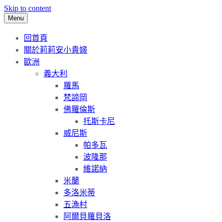
Skip to content
Menu
回首頁
關於莉莉安小貴婦
歐洲
義大利
羅馬
梵諦岡
佛羅倫斯
托斯卡尼
威尼斯
帕多瓦
波隆那
維諾納
米蘭
多洛米蒂
五漁村
阿爾貝羅貝洛