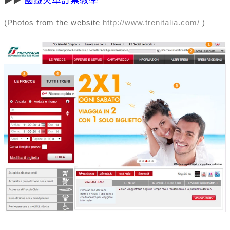
國鐵火車訂票教學
▶
▶
(Photos from the website
http://www.trenitalia.com/
)