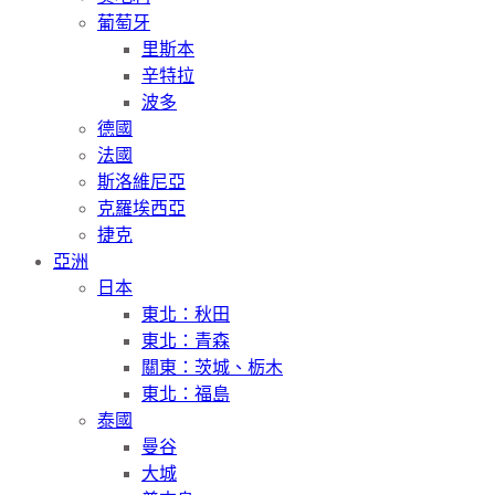
葡萄牙
里斯本
辛特拉
波多
德國
法國
斯洛維尼亞
克羅埃西亞
捷克
亞洲
日本
東北：秋田
東北：青森
關東：茨城、栃木
東北：福島
泰國
曼谷
大城