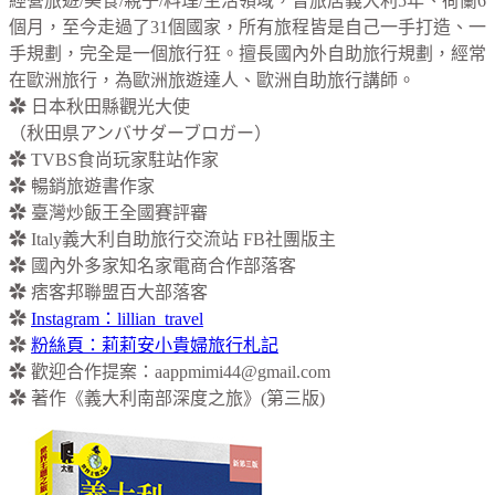
經營旅遊/美食/親子/料理/生活領域，曾旅居義大利5年、荷蘭6
個月，至今走過了31個國家，所有旅程皆是自己一手打造、一
手規劃，完全是一個旅行狂。擅長國內外自助旅行規劃，經常
在歐洲旅行，為歐洲旅遊達人、歐洲自助旅行講師。
✿ 日本秋田縣觀光大使
（秋田県アンバサダーブロガー）
✿ TVBS食尚玩家駐站作家
✿ 暢銷旅遊書作家
✿ 臺灣炒飯王全國賽評審
✿ Italy義大利自助旅行交流站 FB社團版主
✿ 國內外多家知名家電商合作部落客
✿ 痞客邦聯盟百大部落客
✿
Instagram：lillian_travel
✿
粉絲頁：莉莉安小貴婦旅行札記
✿ 歡迎合作提案：
aappmimi44@gmail.com
✿ 著作《義大利南部深度之旅》(第三版)