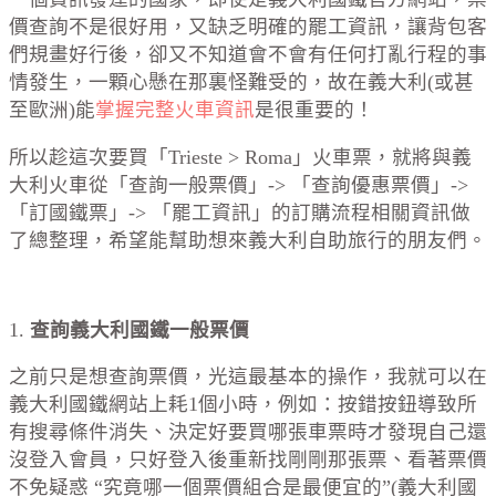
價查詢不是很好用，又缺乏明確的罷工資訊，讓背包客
們規畫好行後，卻又不知道會不會有任何打亂行程的事
情發生，一顆心懸在那裏怪難受的，故在義大利(或甚
至歐洲)能
掌握完整火車資訊
是很重要的！
所以趁這次要買「Trieste > Roma」火車票，就將與義
大利火車從「查詢一般票價」-> 「查詢優惠票價」->
「訂國鐵票」-> 「罷工資訊」的訂購流程相關資訊做
了總整理，希望能幫助想來義大利自助旅行的朋友們。
1.
查詢義大利國鐵一般票價
之前只是想查詢票價，光這最基本的操作，我就可以在
義大利國鐵網站上耗1個小時，例如：按錯按鈕導致所
有搜尋條件消失、決定好要買哪張車票時才發現自己還
沒登入會員，只好登入後重新找剛剛那張票、看著票價
不免疑惑 “究竟哪一個票價組合是最便宜的”(義大利國