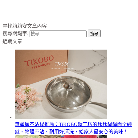
尋找莉莉安文章內容
搜尋關鍵字:
近期文章
無塗層不沾鍋推薦：TiKOBO鈦工坊的鈦鈦鍋鍋面全純
鈦、物理不沾、耐用好清洗，給家人最安心的美味！