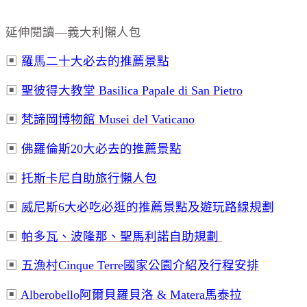
延伸閱讀
—
義大利懶人包
▣
羅馬二十大必去的推薦景點
▣
聖彼得大教堂 Basilica Papale di San Pietro
▣
梵諦岡博物館 Musei del Vaticano
▣
佛羅倫斯
20
大必去的推薦景點
▣
托斯卡尼自助旅行懶人包
▣
威尼斯
6
大必吃必逛的推薦景點及遊玩路線規劃
▣
帕多瓦、波隆那、聖馬利諾自助規劃
▣
五漁村
Cinque Terre
國家公園介紹及行程安排
▣
Alberobello
阿爾貝羅貝洛
& Matera
馬泰拉