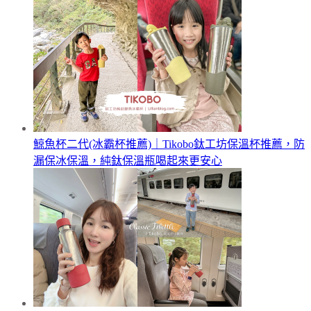
鯨魚杯二代(冰霸杯推薦)｜Tikobo鈦工坊保溫杯推薦，防
漏保冰保溫，純鈦保溫瓶喝起來更安心