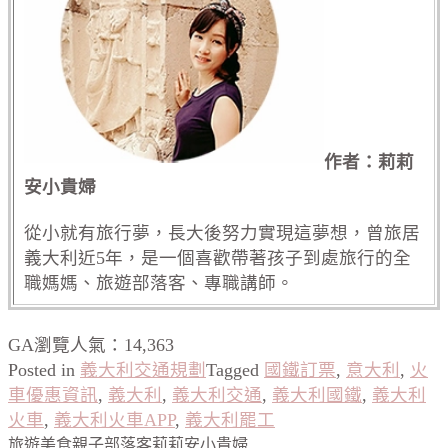
作者：莉莉
安小貴婦
從小就有旅行夢，長大後努力實現這夢想，曾旅居
義大利近5年，是一個喜歡帶著孩子到處旅行的全
職媽媽、旅遊部落客、專職講師。
GA瀏覽人氣：14,363
Posted in
義大利交通規劃
Tagged
國鐵訂票
,
意大利
,
火
車優惠資訊
,
義大利
,
義大利交通
,
義大利國鐵
,
義大利
火車
,
義大利火車APP
,
義大利罷工
旅遊美食親子部落客莉莉安小貴婦