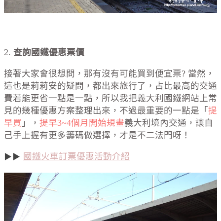
2.
查詢國鐵優惠票價
接著大家會很想問，那有沒有可能買到便宜票? 當然，
這也是莉莉安的疑問，都出來旅行了，占比最高的交通
費若能更省一點是一點，所以我把義大利國鐵網站上常
見的幾種優惠方案整理出來，不過最重要的一點是「
提
早買
」，
提早3~4個月開始規畫
義大利境內交通，讓自
己手上握有更多籌碼做選擇，才是不二法門呀！
國鐵火車訂票優惠活動介紹
▶
▶