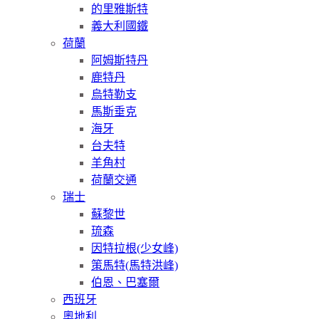
的里雅斯特
義大利國鐵
荷蘭
阿姆斯特丹
鹿特丹
烏特勒支
馬斯垂克
海牙
台夫特
羊角村
荷蘭交通
瑞士
蘇黎世
琉森
因特拉根(少女峰)
策馬特(馬特洪峰)
伯恩、巴塞爾
西班牙
奧地利