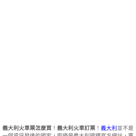
義大利火車票怎麼買
！
義大利火車訂票
！
義大利
並不是
一個資訊發達的國家，即使是義大利國鐵官方網站，票