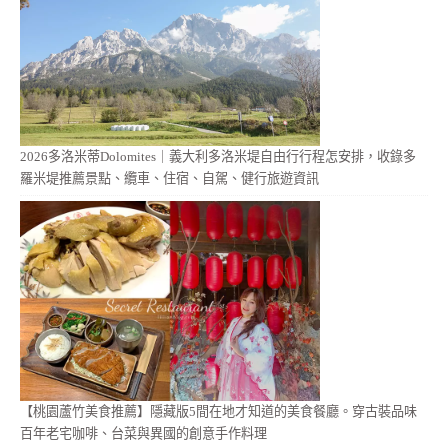
2026多洛米蒂Dolomites｜義大利多洛米堤自由行行程怎安排，收錄多
羅米堤推薦景點、纜車、住宿、自駕、健行旅遊資訊
【桃園蘆竹美食推薦】隱藏版5間在地才知道的美食餐廳。穿古裝品味
百年老宅咖啡、台菜與異國的創意手作料理