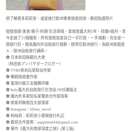
想了解更多莉莉安，或是進行歐洲專業旅遊諮詢，歡迎點選照片
經營旅遊/美食/親子/料理/生活領域，曾旅居義大利5年、荷蘭6個月，至
今走過了31個國家，所有旅程皆是自己一手打造、一手規劃，完全是一
個旅行狂。擅長國內外自助旅行規劃，經常在歐洲旅行，為歐洲旅遊達
人、歐洲自助旅行講師。
✿ 日本秋田縣觀光大使
（秋田県アンバサダーブロガー）
✿ TVBS食尚玩家駐站作家
✿ 暢銷旅遊書作家
✿ 臺灣炒飯王全國賽評審
✿ Italy義大利自助旅行交流站 FB社團版主
✿ 國內外多家知名家電商合作部落客
✿ 痞客邦聯盟百大部落客
✿
Instagram：lillian_travel
✿
粉絲頁：莉莉安小貴婦旅行札記
✿ 歡迎合作提案：
aappmimi44@gmail.com
✿ 著作《義大利南部深度之旅》(第三版)