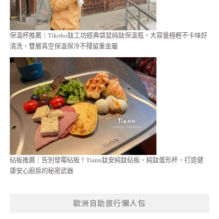
保溫杯推薦｜Tikobo鈦工坊經典袋鼠純鈦保溫瓶，大容量極輕不卡味好
清洗，雙層真空保溫保冷不殘留重金屬
砧板推薦｜告別發霉砧板！Tiann鈦安純鈦砧板、純鈦蛋形杯，打造健
康安心廚房的秘密武器
歐洲自助旅行懶人包