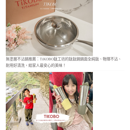
無塗層不沾鍋推薦：TiKOBO鈦工坊的鈦鈦鍋鍋面全純鈦、物理不沾、
耐用好清洗，給家人最安心的美味！