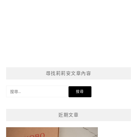
尋找莉莉安文章內容
搜
尋
關
鍵
近期文章
字: