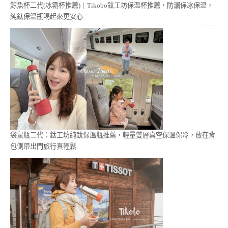
鯨魚杯二代(冰霸杯推薦)｜Tikobo鈦工坊保溫杯推薦，防漏保冰保溫，
純鈦保溫瓶喝起來更安心
袋鼠瓶二代：鈦工坊純鈦保溫瓶推薦，輕量雙層真空保溫保冷，放在背
包側帶出門旅行真輕鬆