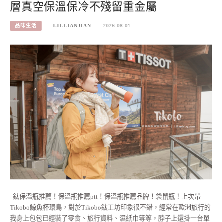
層真空保溫保冷不殘留重金屬
品味生活
LILLIANJIAN
2026-08-01
鈦保溫瓶推薦！保溫瓶推薦ptt！保溫瓶推薦品牌！袋鼠瓶！上次帶
Tikobo鯨魚杯環島，對於Tikobo鈦工坊印象很不錯，經常在歐洲旅行的
我身上包包已經裝了零食、旅行資料、濕紙巾等等，脖子上還掛一台單