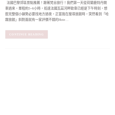
法國巴黎郊區景點推薦！跟著梵谷旅行！我們第一天從荷蘭鹿特丹開
車過來，單程約5~6小時，抵達法國瓦茲河畔歐韋已經是下午時刻，想
逛完整個小鎮勢必要找地方過夜，正當我在搜尋旅館時，突然看到「哈
霧旅館」斜對面就有一家評價不錯的Hote…
CONTINUE READING