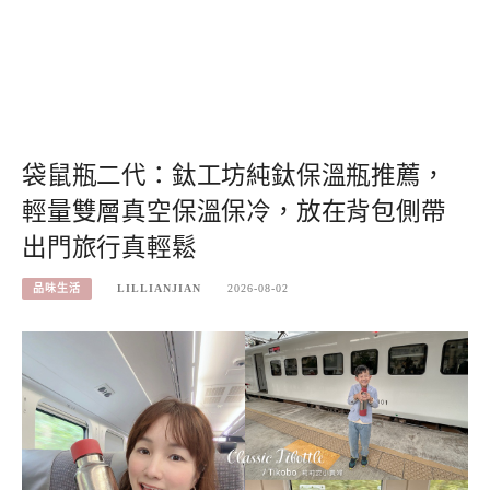
袋鼠瓶二代：鈦工坊純鈦保溫瓶推薦，
輕量雙層真空保溫保冷，放在背包側帶
出門旅行真輕鬆
品味生活
LILLIANJIAN
2026-08-02