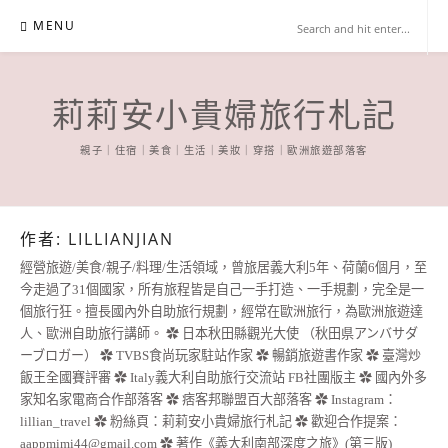
Skip
MENU
to
content
莉莉安小貴婦旅行札記
親子｜住宿｜美食｜生活｜美妝｜穿搭｜歐洲旅遊部落客
作者:
LILLIANJIAN
經營旅遊/美食/親子/料理/生活領域，曾旅居義大利5年、荷蘭6個月，至
今走過了31個國家，所有旅程皆是自己一手打造、一手規劃，完全是一
個旅行狂。擅長國內外自助旅行規劃，經常在歐洲旅行，為歐洲旅遊達
人、歐洲自助旅行講師。 ✿ 日本秋田縣觀光大使 （秋田県アンバサダ
ーブロガー） ✿ TVBS食尚玩家駐站作家 ✿ 暢銷旅遊書作家 ✿ 臺灣炒
飯王全國賽評審 ✿ Italy義大利自助旅行交流站 FB社團版主 ✿ 國內外多
家知名家電商合作部落客 ✿ 痞客邦聯盟百大部落客 ✿ Instagram：
lillian_travel ✿ 粉絲頁：莉莉安小貴婦旅行札記 ✿ 歡迎合作提案：
aappmimi44@gmail.com
✿ 著作《義大利南部深度之旅》(第三版)