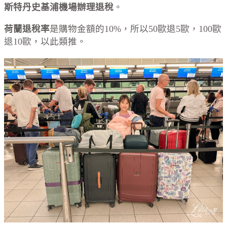
斯特丹史基浦機場辦理退稅
。
荷蘭退稅率
是購物金額的10%，所以50歐退5歐，100歐
退10歐，以此類推。