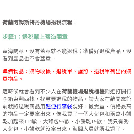
荷蘭阿姆斯特丹機場退稅流程
：
步驟1：退稅單上蓋海關章
蓋海關章，沒有蓋章就不能退稅；準備好退稅產品，沒
看到產品也不會蓋章。
準備物品：購物收據、退稅單、護照、退稅單列出的購
買物品。
這時候就會看到不少人在
荷蘭機場退稅櫃檯
附近打開行
李箱東翻西找，找尋要退稅的物品，請大家在離開旅館
前就將退稅商品用
輕便行李袋
裝好，最貴重、價格最高
的物品一定要拿出來，像我買了一個大背包和兩盒小餅
乾加起來114歐，大背包95歐、小餅乾19歐，我只有秀
大背包，小餅乾就沒拿出來，海關人員就讓我過了。