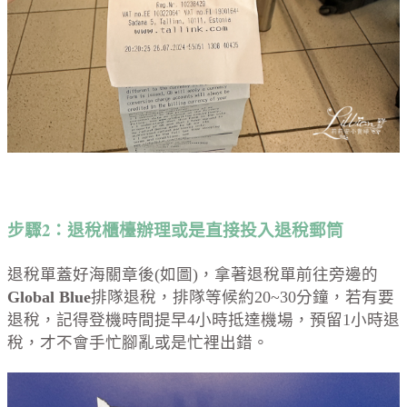
步驟2：退稅櫃檯辦理或是直接投入退稅郵筒
退稅單蓋好海關章後(如圖)，拿著退稅單前往旁邊的
Global Blue
排隊退稅，排隊等候約20~30分鐘，若有要
退稅，記得登機時間提早4小時抵達機場，預留1小時退
稅，才不會手忙腳亂或是忙裡出錯。