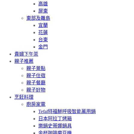
高雄
屏東
東部及離島
宜蘭
花蓮
台東
金門
貴婦下午茶
親子推薦
親子景點
親子住宿
親子餐廳
親子好物
烹飪料理
廚房家電
Tefal特福鮮呼吸智能萬用鍋
日本阿拉丁烤箱
樂鍋史蒂娜鍋具
金杯咖啡磨豆機