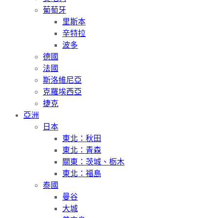
葡萄牙
里斯本
辛特拉
波多
德國
法國
斯洛維尼亞
克羅埃西亞
捷克
亞洲
日本
東北：秋田
東北：青森
關東：茨城、栃木
東北：福島
泰國
曼谷
大城