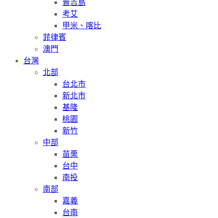
普吉島
考艾
甲米、喀比
菲律賓
澳門
台灣
北部
台北市
新北市
基隆
桃園
新竹
中部
苗栗
台中
南投
南部
嘉義
台南