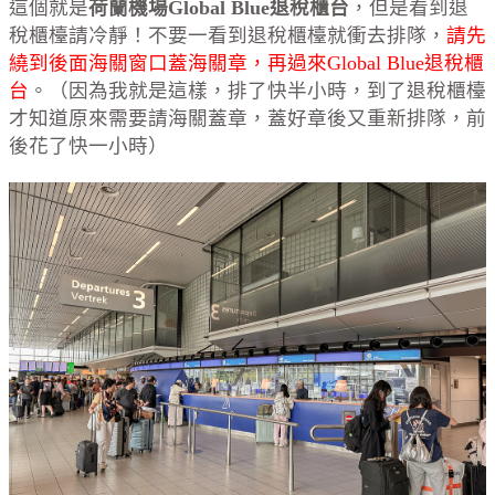
這個就是
荷蘭機場Global Blue退稅櫃台
，但是看到退
稅櫃檯請冷靜！不要一看到退稅櫃檯就衝去排隊，
請先
繞到後面海關窗口蓋海關章，再過來Global Blue退稅櫃
台
。（因為我就是這樣，排了快半小時，到了退稅櫃檯
才知道原來需要請海關蓋章，蓋好章後又重新排隊，前
後花了快一小時）