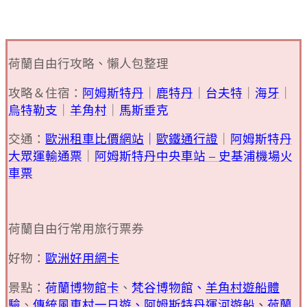
荷蘭自由行攻略、懶人包整理
攻略＆住宿：
阿姆斯特丹
｜
鹿特丹
｜
台夫特
｜
海牙
｜
烏特勒支
｜
羊角村
｜
馬斯垂克
交通：
歐洲租車比價網站
｜
歐鐵通行證
｜
阿姆斯特丹
大眾運輸通票
｜
阿姆斯特丹中央車站 – 史基浦機場火
車票
荷蘭自由行常用旅行票券
好物：
歐洲好用網卡
景點：
荷蘭博物館卡
、
梵谷博物館
、
羊角村遊船體
驗
、
傳統風車村一日遊
、
阿姆斯特丹運河遊船
、
荷蘭