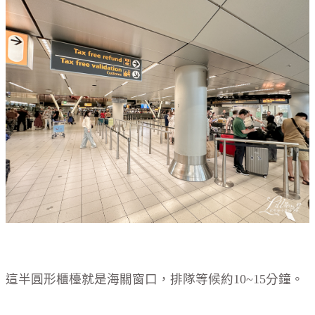
這半圓形櫃檯就是海關窗口，排隊等候約10~15分鐘。