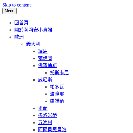
Skip to content
Menu
回首頁
關於莉莉安小貴婦
歐洲
義大利
羅馬
梵諦岡
佛羅倫斯
托斯卡尼
威尼斯
帕多瓦
波隆那
維諾納
米蘭
多洛米蒂
五漁村
阿爾貝羅貝洛