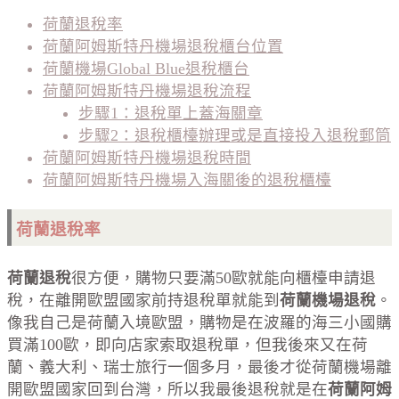
荷蘭退稅率
荷蘭阿姆斯特丹機場退稅櫃台位置
荷蘭機場Global Blue退稅櫃台
荷蘭阿姆斯特丹機場退稅流程
步驟1：退稅單上蓋海關章
步驟2：退稅櫃檯辦理或是直接投入退稅郵筒
荷蘭阿姆斯特丹機場退稅時間
荷蘭阿姆斯特丹機場入海關後的退稅櫃檯
荷蘭退稅率
荷蘭退稅
很方便，購物只要滿50歐就能向櫃檯申請退
稅，在離開歐盟國家前持退稅單就能到
荷蘭機場退稅
。
像我自己是荷蘭入境歐盟，購物是在波羅的海三小國購
買滿100歐，即向店家索取退稅單，但我後來又在荷
蘭、義大利、瑞士旅行一個多月，最後才從荷蘭機場離
開歐盟國家回到台灣，所以我最後退稅就是在
荷蘭阿姆