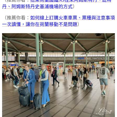
（推薦你看：
搭乘荷蘭國鐵NS往來阿姆斯特丹、鹿特
丹、阿姆斯特丹史基浦機場的方式
）
（推薦你看：
如何線上訂購火車車票、票種與注意事項
一次讀懂，讓你在荷蘭移動不是問題
）