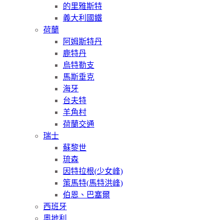
的里雅斯特
義大利國鐵
荷蘭
阿姆斯特丹
鹿特丹
烏特勒支
馬斯垂克
海牙
台夫特
羊角村
荷蘭交通
瑞士
蘇黎世
琉森
因特拉根(少女峰)
策馬特(馬特洪峰)
伯恩、巴塞爾
西班牙
奧地利