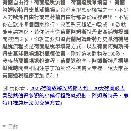
荷蘭自由行
！
荷蘭退稅流程
！
荷蘭退稅單填寫
！
荷蘭
阿姆斯特丹史基浦機場
是台灣直飛歐洲機場之一，不少
人的
歐洲自由行
或是
荷蘭自由行
都會從這裡進出，不論
你在歐洲哪個國家旅行，只要購買超過50歐或100歐就
能申請退稅，若你計畫從
荷蘭阿姆斯特丹史基浦機場離
開歐盟國家，你就需要知道
荷蘭阿姆斯特丹
史基浦機場
退稅流程
或是
荷蘭退稅單填寫
方式，以及
荷蘭阿姆斯特
丹
史基浦機場退稅櫃檯位置
，剛好這次購物滿100歐，
我將
荷蘭機場退稅流程
、
荷蘭退稅率
、
阿姆斯特丹
機場
退稅時間
與相關注意事項彙整在這篇文章裡，讓大家在
荷蘭退稅程序
更加順利！
(推薦你看：
2025荷蘭旅遊攻略懶人包｜20大荷蘭必去
景點與值得參觀的小鎮行程路線規劃，阿姆斯特丹、鹿
特丹推薦玩法與交通方式
)
目錄