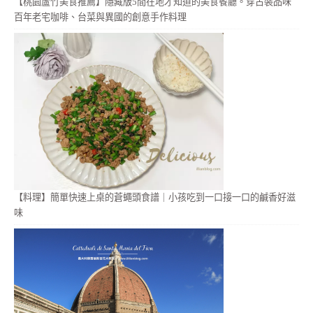
【桃園蘆竹美食推薦】隱藏版5間在地才知道的美食餐廳。穿古裝品味
百年老宅咖啡、台菜與異國的創意手作料理
【料理】簡單快速上桌的蒼蠅頭食譜｜小孩吃到一口接一口的鹹香好滋
味