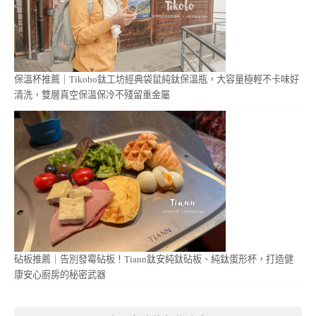
保溫杯推薦｜Tikobo鈦工坊經典袋鼠純鈦保溫瓶，大容量極輕不卡味好
清洗，雙層真空保溫保冷不殘留重金屬
砧板推薦｜告別發霉砧板！Tiann鈦安純鈦砧板、純鈦蛋形杯，打造健
康安心廚房的秘密武器