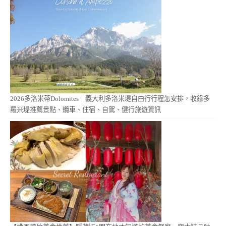
2026多洛米蒂Dolomites｜義大利多洛米堤自由行行程怎安排，收錄多
羅米堤推薦景點、纜車、住宿、自駕、健行旅遊資訊