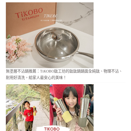
無塗層不沾鍋推薦：TiKOBO鈦工坊的鈦鈦鍋鍋面全純鈦、物理不沾、
耐用好清洗，給家人最安心的美味！