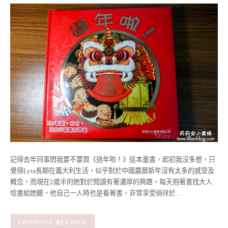
記得去年同事問我要不要買《過年啦！》這本童書，起初我沒多想，只
覺得Lyra長期在義大利生活，似乎對於中國農曆新年沒有太多的感受及
概念，而現在2歲半的她對於閱讀有著濃厚的興趣，每天抱著書找大人
唸書給她聽，他自己一人時也是看著書，非常享受徜徉於…
CONTINUE READING