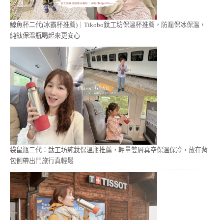
鯨魚杯二代(冰霸杯推薦)｜Tikobo鈦工坊保溫杯推薦，防漏保冰保溫，
純鈦保溫瓶喝起來更安心
袋鼠瓶二代：鈦工坊純鈦保溫瓶推薦，輕量雙層真空保溫保冷，放在背
包側帶出門旅行真輕鬆