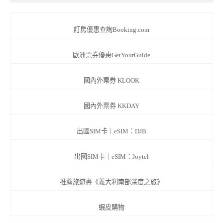
訂房優惠查詢Booking.com
歐洲票券優惠GetYourGuide
國內外票券 KLOOK
國內外票券 KKDAY
出國SIM卡｜eSIM：DJB
出國SIM卡｜eSIM：Joytel
推薦旅遊書《義大利南部深度之旅》
蝦皮購物