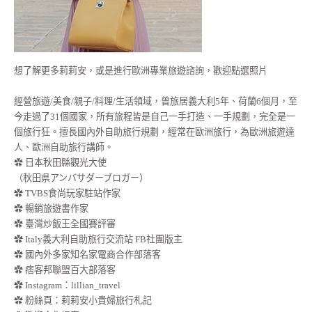
想了解更多莉莉安，或是進行歐洲專業旅遊諮詢，歡迎點選照片
經營旅遊/美食/親子/料理/生活領域，曾旅居義大利5年、荷蘭6個月，至
今走過了31個國家，所有旅程皆是自己一手打造、一手規劃，完全是一
個旅行狂。擅長國內外自助旅行規劃，經常在歐洲旅行，為歐洲旅遊達
人、歐洲自助旅行講師。
✿ 日本秋田縣觀光大使
（秋田県アンバサダーブロガー）
✿ TVBS食尚玩家駐站作家
✿ 暢銷旅遊書作家
✿ 臺灣炒飯王全國賽評審
✿ Italy義大利自助旅行交流站 FB社團版主
✿ 國內外多家知名家電商合作部落客
✿ 痞客邦聯盟百大部落客
✿
Instagram：lillian_travel
✿
粉絲頁：莉莉安小貴婦旅行札記