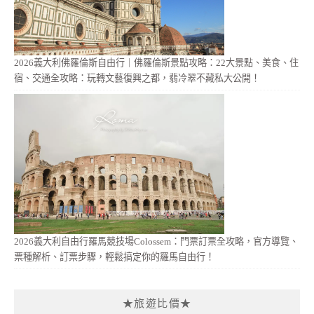
2026義大利佛羅倫斯自由行｜佛羅倫斯景點攻略：22大景點、美食、住
宿、交通全攻略：玩轉文藝復興之都，翡冷翠不藏私大公開！
2026義大利自由行羅馬競技場Colossem：門票訂票全攻略，官方導覽、
票種解析、訂票步驟，輕鬆搞定你的羅馬自由行！
★旅遊比價★