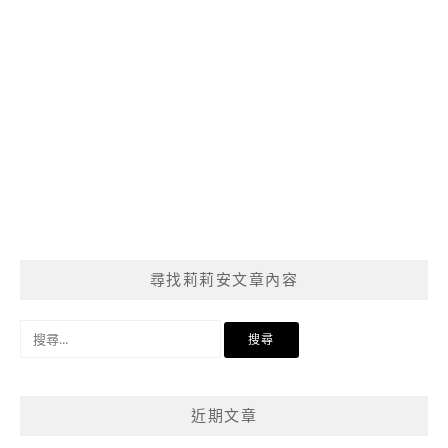
尋找莉莉安文章內容
搜
尋
關
鍵
近期文章
字: