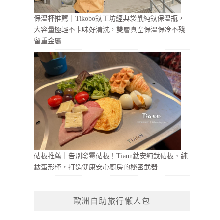
保溫杯推薦｜Tikobo鈦工坊經典袋鼠純鈦保溫瓶，
大容量極輕不卡味好清洗，雙層真空保溫保冷不殘
留重金屬
砧板推薦｜告別發霉砧板！Tiann鈦安純鈦砧板、純
鈦蛋形杯，打造健康安心廚房的秘密武器
歐洲自助旅行懶人包