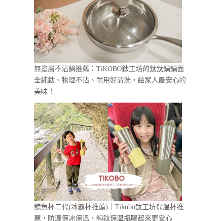
無塗層不沾鍋推薦：TiKOBO鈦工坊的鈦鈦鍋鍋面
全純鈦、物理不沾、耐用好清洗，給家人最安心的
美味！
鯨魚杯二代(冰霸杯推薦)｜Tikobo鈦工坊保溫杯推
薦，防漏保冰保溫，純鈦保溫瓶喝起來更安心