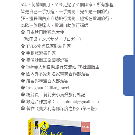
5年、荷蘭6個月，至今走過了31個國家，所有旅程
皆是自己一手打造、一手規劃，完全是一個旅行
狂。擅長國內外自助旅行規劃，經常在歐洲旅行，
為歐洲旅遊達人、歐洲自助旅行講師。
✿ 日本秋田縣觀光大使
（秋田県アンバサダーブロガー）
✿ TVBS食尚玩家駐站作家
✿ 暢銷旅遊書作家
✿ 臺灣炒飯王全國賽評審
✿ Italy義大利自助旅行交流站 FB社團版主
✿ 國內外多家知名家電商合作部落客
✿ 痞客邦聯盟百大部落客
✿
Instagram：lillian_travel
✿
粉絲頁：莉莉安小貴婦旅行札記
✿ 歡迎合作提案：
aappmimi44@gmail.com
✿ 著作《義大利南部深度之旅》(第三版)