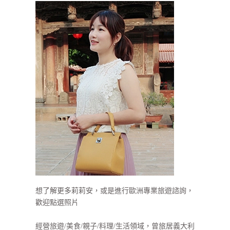
想了解更多莉莉安，或是進行歐洲專業旅遊諮詢，
歡迎點選照片
經營旅遊/美食/親子/料理/生活領域，曾旅居義大利