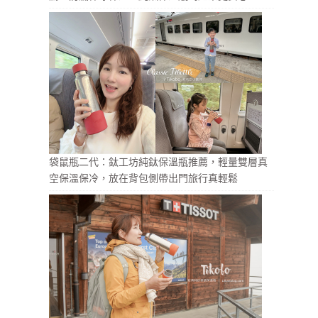
袋鼠瓶二代：鈦工坊純鈦保溫瓶推薦，輕量雙層真
空保溫保冷，放在背包側帶出門旅行真輕鬆