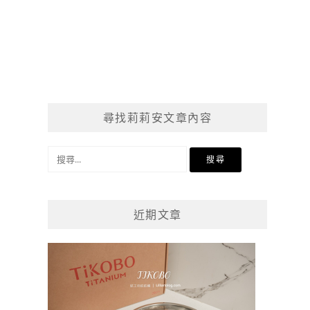
尋找莉莉安文章內容
搜
尋
關
鍵
近期文章
字: