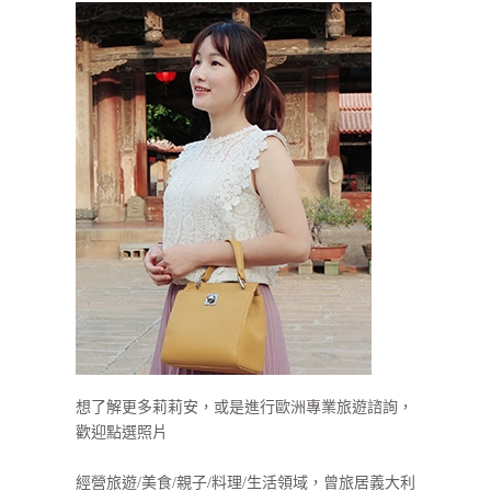
想了解更多莉莉安，或是進行歐洲專業旅遊諮詢，
歡迎點選照片
經營旅遊/美食/親子/料理/生活領域，曾旅居義大利