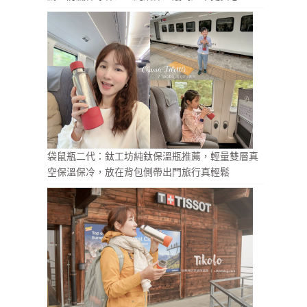
袋鼠瓶二代：鈦工坊純鈦保溫瓶推薦，輕量雙層真
空保溫保冷，放在背包側帶出門旅行真輕鬆