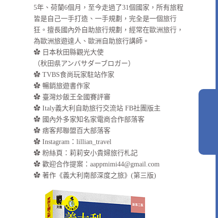
5年、荷蘭6個月，至今走過了31個國家，所有旅程
皆是自己一手打造、一手規劃，完全是一個旅行
狂。擅長國內外自助旅行規劃，經常在歐洲旅行，
為歐洲旅遊達人、歐洲自助旅行講師。
✿ 日本秋田縣觀光大使
（秋田県アンバサダーブロガー）
✿ TVBS食尚玩家駐站作家
✿ 暢銷旅遊書作家
✿ 臺灣炒飯王全國賽評審
✿ Italy義大利自助旅行交流站 FB社團版主
✿ 國內外多家知名家電商合作部落客
✿ 痞客邦聯盟百大部落客
✿
Instagram：lillian_travel
✿
粉絲頁：莉莉安小貴婦旅行札記
✿ 歡迎合作提案：
aappmimi44@gmail.com
✿ 著作《義大利南部深度之旅》(第三版)