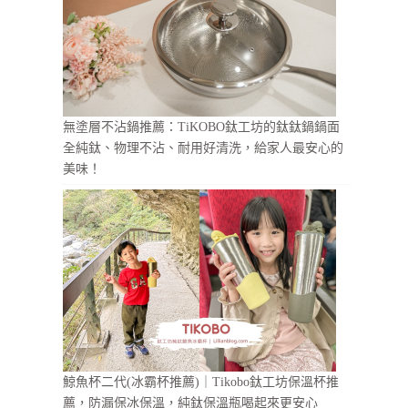
無塗層不沾鍋推薦：TiKOBO鈦工坊的鈦鈦鍋鍋面
全純鈦、物理不沾、耐用好清洗，給家人最安心的
美味！
鯨魚杯二代(冰霸杯推薦)｜Tikobo鈦工坊保溫杯推
薦，防漏保冰保溫，純鈦保溫瓶喝起來更安心