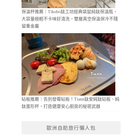
保溫杯推薦｜Tikobo鈦工坊經典袋鼠純鈦保溫瓶，
大容量極輕不卡味好清洗，雙層真空保溫保冷不殘
留重金屬
砧板推薦｜告別發霉砧板！Tiann鈦安純鈦砧板、純
鈦蛋形杯，打造健康安心廚房的秘密武器
歐洲自助旅行懶人包