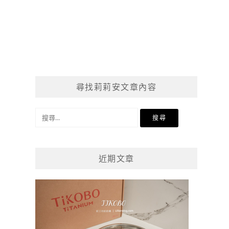
尋找莉莉安文章內容
搜
尋
關
鍵
近期文章
字: