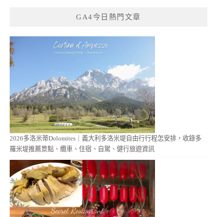
GA4今日熱門文章
2026多洛米蒂Dolomites｜義大利多洛米堤自由行行程怎安排，收錄多
羅米堤推薦景點、纜車、住宿、自駕、健行旅遊資訊