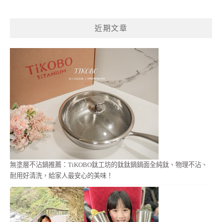
關
鍵
近期文章
字:
無塗層不沾鍋推薦：TiKOBO鈦工坊的鈦鈦鍋鍋面全純鈦、物理不沾、
耐用好清洗，給家人最安心的美味！