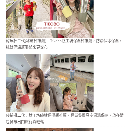
鯨魚杯二代(冰霸杯推薦)｜Tikobo鈦工坊保溫杯推薦，防漏保冰保溫，
純鈦保溫瓶喝起來更安心
袋鼠瓶二代：鈦工坊純鈦保溫瓶推薦，輕量雙層真空保溫保冷，放在背
包側帶出門旅行真輕鬆