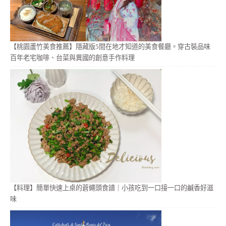
【桃園蘆竹美食推薦】隱藏版5間在地才知道的美食餐廳。穿古裝品味
百年老宅咖啡、台菜與異國的創意手作料理
【料理】簡單快速上桌的蒼蠅頭食譜｜小孩吃到一口接一口的鹹香好滋
味