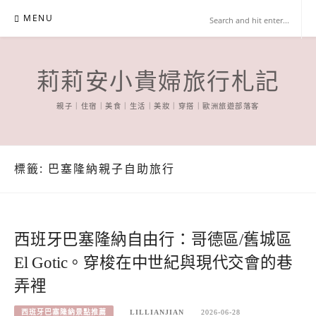
Skip
MENU
to
content
莉莉安小貴婦旅行札記
親子｜住宿｜美食｜生活｜美妝｜穿搭｜歐洲旅遊部落客
標籤:
巴塞隆納親子自助旅行
西班牙巴塞隆納自由行：哥德區/舊城區
El Gotic。穿梭在中世紀與現代交會的巷
弄裡
西班牙巴塞隆納景點推薦
LILLIANJIAN
2026-06-28