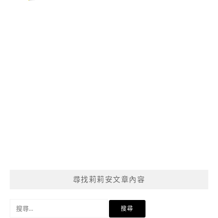
尋找莉莉安文章內容
搜
尋