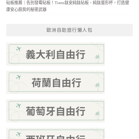
砧板推薦｜告別發霉砧板！Tiann鈦安純鈦砧板、純鈦蛋形杯，打造健
康安心廚房的秘密武器
歐洲自助旅行懶人包