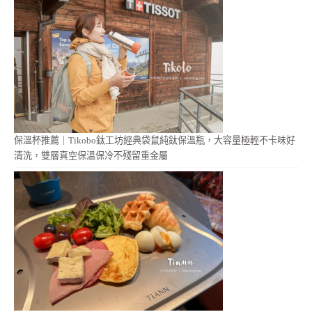
保溫杯推薦｜Tikobo鈦工坊經典袋鼠純鈦保溫瓶，大容量極輕不卡味好
清洗，雙層真空保溫保冷不殘留重金屬