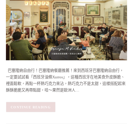
巴塞隆納自由行！巴塞隆納餐廳推薦！來到西班牙巴塞隆納自由行，
一定要試試看「西班牙油條Xurros」，這種西班牙在地美食外皮酥脆、
裡面鬆軟，再點一杯熱巧克力來沾，熱巧克力不是太甜，這樣搭配起來
酥酥脆脆又再帶點甜，哇～果然是歐洲人…
CONTINUE READING