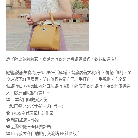
想了解更多莉莉安，或是進行歐洲專業旅遊諮詢，歡迎點選照片
經營旅遊/美食/親子/料理/生活領域，曾旅居義大利5年、荷蘭6個月，至
今走過了31個國家，所有旅程皆是自己一手打造、一手規劃，完全是一
個旅行狂。擅長國內外自助旅行規劃，經常在歐洲旅行，為歐洲旅遊達
人、歐洲自助旅行講師。
✿ 日本秋田縣觀光大使
（秋田県アンバサダーブロガー）
✿ TVBS食尚玩家駐站作家
✿ 暢銷旅遊書作家
✿ 臺灣炒飯王全國賽評審
✿ Italy義大利自助旅行交流站 FB社團版主