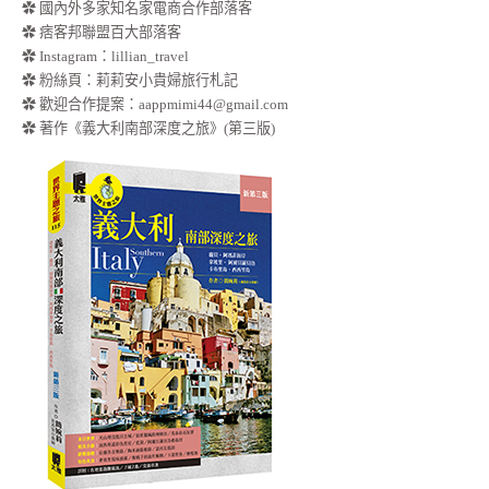
✿ 國內外多家知名家電商合作部落客
✿ 痞客邦聯盟百大部落客
✿
Instagram：lillian_travel
✿
粉絲頁：莉莉安小貴婦旅行札記
✿ 歡迎合作提案：
aappmimi44@gmail.com
✿ 著作《義大利南部深度之旅》(第三版)