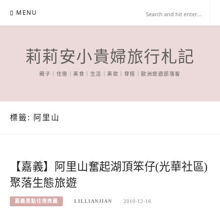
Skip
MENU
to
content
莉莉安小貴婦旅行札記
親子｜住宿｜美食｜生活｜美妝｜穿搭｜歐洲旅遊部落客
標籤:
阿里山
【嘉義】阿里山奮起湖頂笨仔(光華社區)
聚落生態旅遊
嘉義景點住宿推薦
LILLIANJIAN
2010-12-16