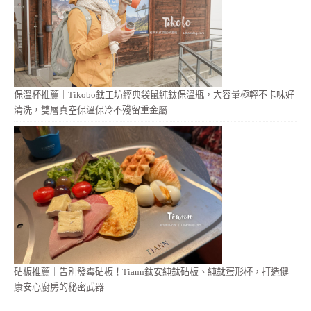
保溫杯推薦｜Tikobo鈦工坊經典袋鼠純鈦保溫瓶，大容量極輕不卡味好
清洗，雙層真空保溫保冷不殘留重金屬
砧板推薦｜告別發霉砧板！Tiann鈦安純鈦砧板、純鈦蛋形杯，打造健
康安心廚房的秘密武器