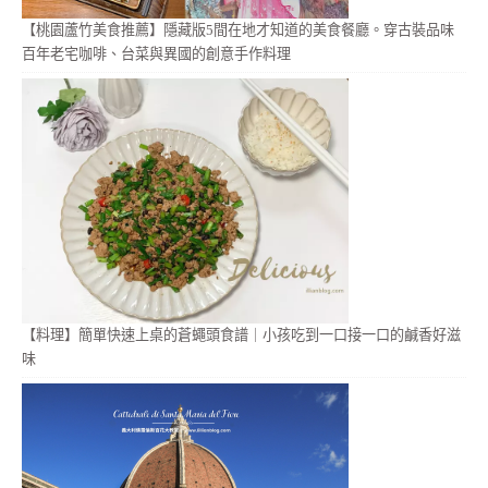
【桃園蘆竹美食推薦】隱藏版5間在地才知道的美食餐廳。穿古裝品味
百年老宅咖啡、台菜與異國的創意手作料理
【料理】簡單快速上桌的蒼蠅頭食譜｜小孩吃到一口接一口的鹹香好滋
味