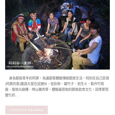
身為鄒族青年的阿將，為讓遊客體驗傳統鄒族生活，特別在自己民宿
(阿將的家)邀請大家在這開伙，從砍柴、鋸竹子、到生火、製作竹筒
飯、搗地瓜麻糬、烤山豬肉等，體驗最原始的鄒族飲食文化。因季節而
變化的…
CONTINUE READING