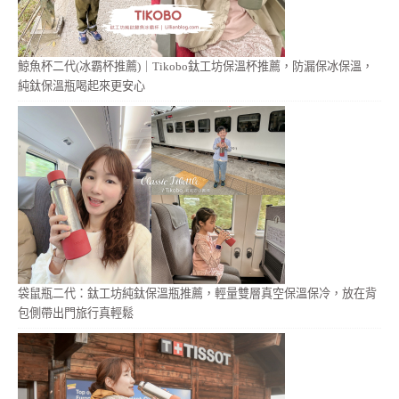
鯨魚杯二代(冰霸杯推薦)｜Tikobo鈦工坊保溫杯推薦，防漏保冰保溫，
純鈦保溫瓶喝起來更安心
袋鼠瓶二代：鈦工坊純鈦保溫瓶推薦，輕量雙層真空保溫保冷，放在背
包側帶出門旅行真輕鬆