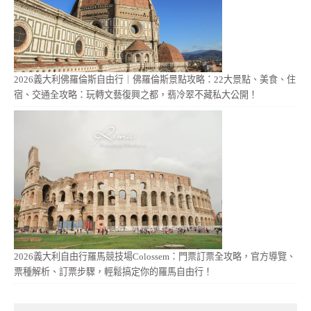
2026義大利佛羅倫斯自由行｜佛羅倫斯景點攻略：22大景點、美食、住
宿、交通全攻略：玩轉文藝復興之都，翡冷翠不藏私大公開！
2026義大利自由行羅馬競技場Colossem：門票訂票全攻略，官方導覽、
票種解析、訂票步驟，輕鬆搞定你的羅馬自由行！