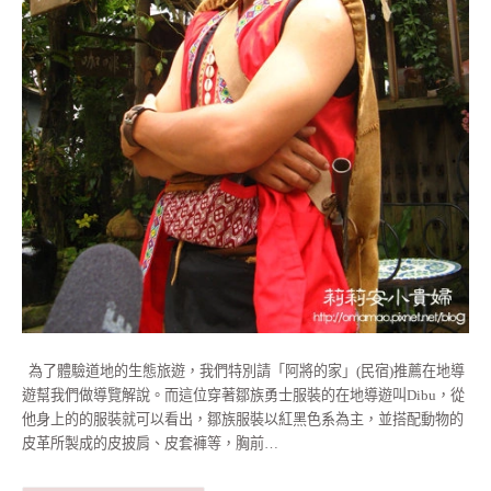
為了體驗道地的生態旅遊，我們特別請「阿將的家」(民宿)推薦在地導
遊幫我們做導覽解說。而這位穿著鄒族勇士服裝的在地導遊叫Dibu，從
他身上的的服裝就可以看出，鄒族服裝以紅黑色系為主，並搭配動物的
皮革所製成的皮披肩、皮套褲等，胸前…