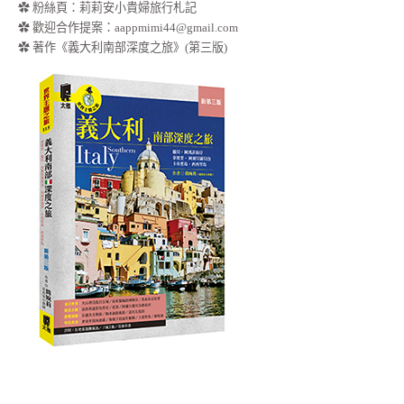
✿
粉絲頁：莉莉安小貴婦旅行札記
✿ 歡迎合作提案：
aappmimi44@gmail.com
✿ 著作《義大利南部深度之旅》(第三版)