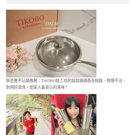
無塗層不沾鍋推薦：TiKOBO鈦工坊的鈦鈦鍋鍋面全純鈦、物理不沾、
耐用好清洗，給家人最安心的美味！