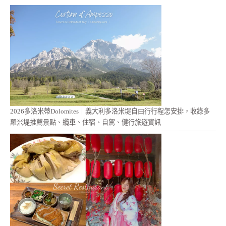
2026多洛米蒂Dolomites｜義大利多洛米堤自由行行程怎安排，收錄多
羅米堤推薦景點、纜車、住宿、自駕、健行旅遊資訊