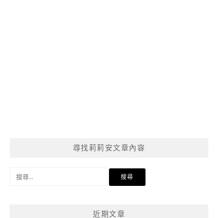
尋找莉莉安文章內容
搜
尋
關
鍵
近期文章
字: