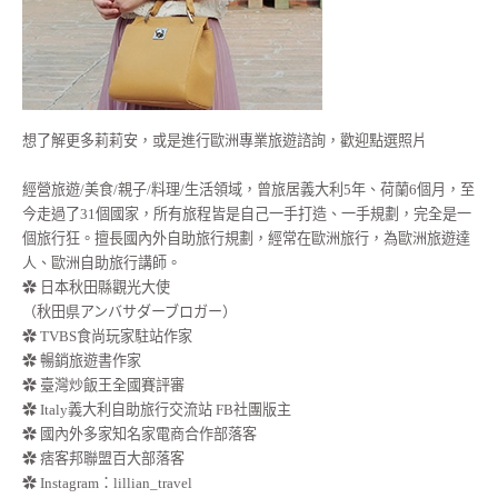
想了解更多莉莉安，或是進行歐洲專業旅遊諮詢，歡迎點選照片
經營旅遊/美食/親子/料理/生活領域，曾旅居義大利5年、荷蘭6個月，至
今走過了31個國家，所有旅程皆是自己一手打造、一手規劃，完全是一
個旅行狂。擅長國內外自助旅行規劃，經常在歐洲旅行，為歐洲旅遊達
人、歐洲自助旅行講師。
✿ 日本秋田縣觀光大使
（秋田県アンバサダーブロガー）
✿ TVBS食尚玩家駐站作家
✿ 暢銷旅遊書作家
✿ 臺灣炒飯王全國賽評審
✿ Italy義大利自助旅行交流站 FB社團版主
✿ 國內外多家知名家電商合作部落客
✿ 痞客邦聯盟百大部落客
✿
Instagram：lillian_travel