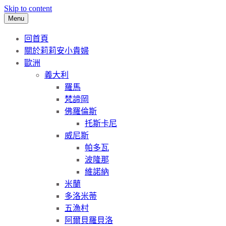
Skip to content
Menu
回首頁
關於莉莉安小貴婦
歐洲
義大利
羅馬
梵諦岡
佛羅倫斯
托斯卡尼
威尼斯
帕多瓦
波隆那
維諾納
米蘭
多洛米蒂
五漁村
阿爾貝羅貝洛