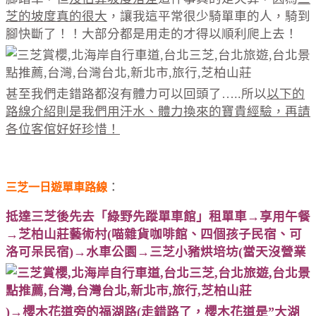
芝的坡度真的很大
，讓我這平常很少騎單車的人，騎到
腳快斷了！！大部分都是用走的才得以順利爬上去！
甚至我們走錯路都沒有體力可以回頭了…..所以
以下的
路線介紹則是我們用汗水、體力換來的寶貴經驗，再請
各位客倌好好珍惜！
：
三芝一日遊單車路線
抵達三芝後先去「綠野先蹤單車館」租單車→享用午餐
→芝柏山莊藝術村(喵雜貨咖啡館、四個孩子民宿、可
洛可呆民宿)→水車公園→三芝小豬烘培坊(當天沒營業
)→櫻木花道旁的福湖路(走錯路了，櫻木花道是”大湖