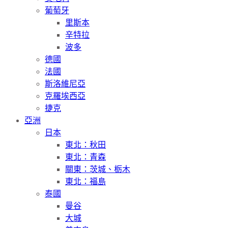
葡萄牙
里斯本
辛特拉
波多
德國
法國
斯洛維尼亞
克羅埃西亞
捷克
亞洲
日本
東北：秋田
東北：青森
關東：茨城、栃木
東北：福島
泰國
曼谷
大城