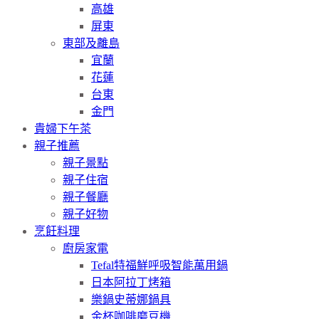
高雄
屏東
東部及離島
宜蘭
花蓮
台東
金門
貴婦下午茶
親子推薦
親子景點
親子住宿
親子餐廳
親子好物
烹飪料理
廚房家電
Tefal特福鮮呼吸智能萬用鍋
日本阿拉丁烤箱
樂鍋史蒂娜鍋具
金杯咖啡磨豆機