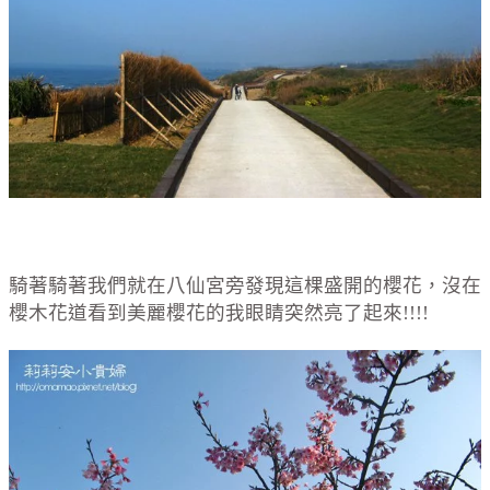
騎著騎著我們就在八仙宮旁發現這棵盛開的櫻花，沒在
櫻木花道看到美麗櫻花的我眼睛突然亮了起來!!!!