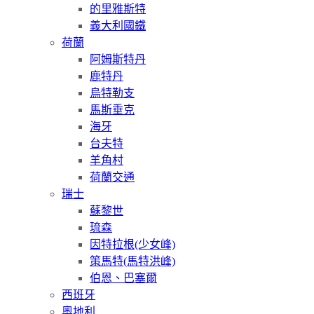
的里雅斯特
義大利國鐵
荷蘭
阿姆斯特丹
鹿特丹
烏特勒支
馬斯垂克
海牙
台夫特
羊角村
荷蘭交通
瑞士
蘇黎世
琉森
因特拉根(少女峰)
策馬特(馬特洪峰)
伯恩、巴塞爾
西班牙
奧地利