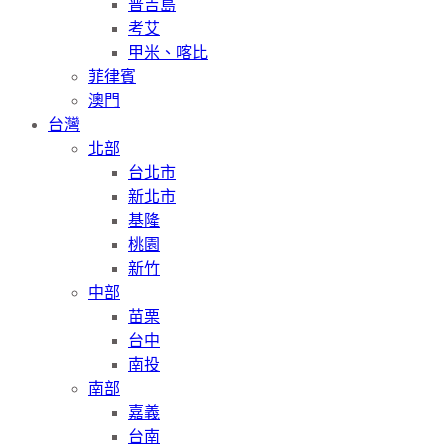
普吉島
考艾
甲米、喀比
菲律賓
澳門
台灣
北部
台北市
新北市
基隆
桃園
新竹
中部
苗栗
台中
南投
南部
嘉義
台南