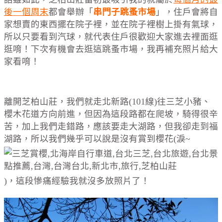
後一個周末
都會舉辦「
串
門子跳蚤市場
」，住戶會將自
家想賣的東西擺在院子裡，並在院子裡樹上掛有氣球，
所以只要看到汽球，就代表住戶很歡迎大家進去裡面逛
逛唷！下次有機會去逛這跳蚤市場，我再補充照片給大
家看唷！
離開芝柏山莊，我們就走北新路(101線)往三芝小豬、
櫻木花道方向前進，但因為這段路都在爬坡，騎得很辛
苦，加上我們走錯路，應該要走大湖路，但我卻走到福
湖路，所以我們幾乎可以說是沒有賞到櫻花(淚~
)，這段慘痛經驗我就沒多放照片了！