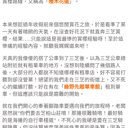
賞櫻路線，又稱為「
櫻木花道
」。
本來想趁過年收假前來個悠閒賞花之旅，於是看準了某
一天有著晴朗的天氣，在沒查好花況下就直奔三芝賞
櫻，結果…..只能說這是我最慘的賞櫻經驗呀！至於這
慘痛的經驗內容，就聽我娓娓道來吧！
天真的我傻傻的搭了公車到了三芝後，以為三芝公車總
站附近就有租單車的地方，沒想到陸續問了幾個路人
後，大部分的人都說不知道哪裡有租車店，好不容易打
聽到卻沒營業！絕望的我們走在三芝的街道上，又不死
心的繼續打聽，好在有在「
綠野先蹤單車館
」租到單
車，但這應該只能說是磨難的開始。
就在我們開心的牽著腳踏車要邁向我們的旅程時，老闆
居然說”你們要去芝柏山莊唷！那邊很難騎唷！最好騎
的是海邊的自行車棧道”，不死心的我硬是要在三芝騎
腳踏車，但
沒估算坡度落差
這件事真的是失算，因為
三