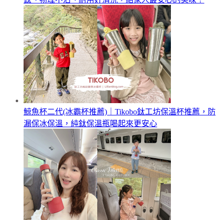
鯨魚杯二代(冰霸杯推薦)｜Tikobo鈦工坊保溫杯推薦，防
漏保冰保溫，純鈦保溫瓶喝起來更安心