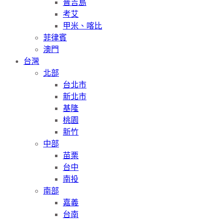
普吉島
考艾
甲米、喀比
菲律賓
澳門
台灣
北部
台北市
新北市
基隆
桃園
新竹
中部
苗栗
台中
南投
南部
嘉義
台南