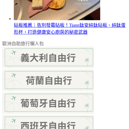
砧板推薦｜告別發霉砧板！Tiann鈦安純鈦砧板、純鈦蛋
形杯，打造健康安心廚房的秘密武器
歐洲自助旅行懶人包