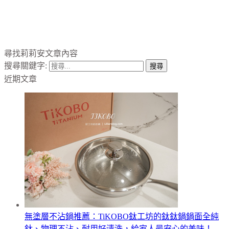
尋找莉莉安文章內容
搜尋關鍵字:
近期文章
無塗層不沾鍋推薦：TiKOBO鈦工坊的鈦鈦鍋鍋面全純
鈦、物理不沾、耐用好清洗，給家人最安心的美味！