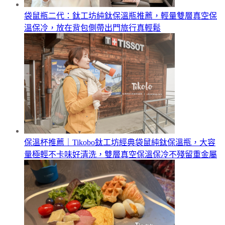
袋鼠瓶二代：鈦工坊純鈦保溫瓶推薦，輕量雙層真空保
溫保冷，放在背包側帶出門旅行真輕鬆
保溫杯推薦｜Tikobo鈦工坊經典袋鼠純鈦保溫瓶，大容
量極輕不卡味好清洗，雙層真空保溫保冷不殘留重金屬