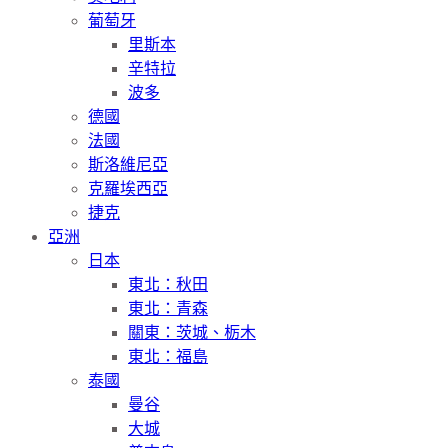
葡萄牙
里斯本
辛特拉
波多
德國
法國
斯洛維尼亞
克羅埃西亞
捷克
亞洲
日本
東北：秋田
東北：青森
關東：茨城、栃木
東北：福島
泰國
曼谷
大城