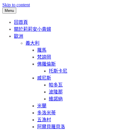
Skip to content
Menu
回首頁
關於莉莉安小貴婦
歐洲
義大利
羅馬
梵諦岡
佛羅倫斯
托斯卡尼
威尼斯
帕多瓦
波隆那
維諾納
米蘭
多洛米蒂
五漁村
阿爾貝羅貝洛