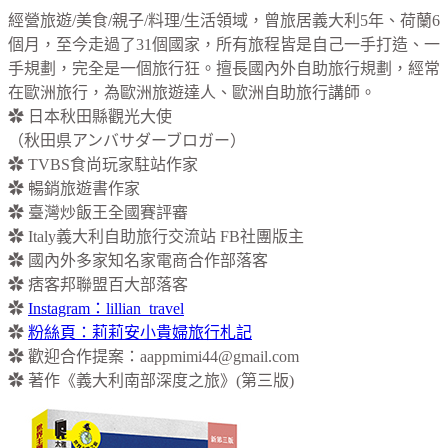
經營旅遊/美食/親子/料理/生活領域，曾旅居義大利5年、荷蘭6
個月，至今走過了31個國家，所有旅程皆是自己一手打造、一
手規劃，完全是一個旅行狂。擅長國內外自助旅行規劃，經常
在歐洲旅行，為歐洲旅遊達人、歐洲自助旅行講師。
✿ 日本秋田縣觀光大使
（秋田県アンバサダーブロガー）
✿ TVBS食尚玩家駐站作家
✿ 暢銷旅遊書作家
✿ 臺灣炒飯王全國賽評審
✿ Italy義大利自助旅行交流站 FB社團版主
✿ 國內外多家知名家電商合作部落客
✿ 痞客邦聯盟百大部落客
✿
Instagram：lillian_travel
✿
粉絲頁：莉莉安小貴婦旅行札記
✿ 歡迎合作提案：
aappmimi44@gmail.com
✿ 著作《義大利南部深度之旅》(第三版)