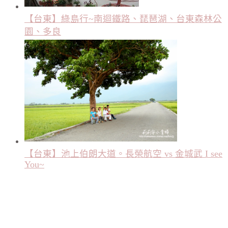
【台東】綠島行~南迴鐵路、琵琶湖、台東森林公
園、多良
【台東】池上伯朗大道。長榮航空 vs 金城武 I see
You~