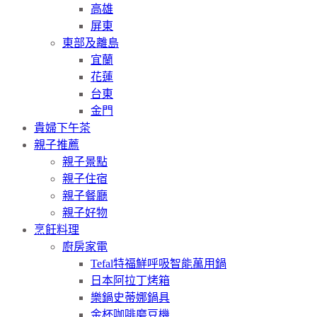
高雄
屏東
東部及離島
宜蘭
花蓮
台東
金門
貴婦下午茶
親子推薦
親子景點
親子住宿
親子餐廳
親子好物
烹飪料理
廚房家電
Tefal特福鮮呼吸智能萬用鍋
日本阿拉丁烤箱
樂鍋史蒂娜鍋具
金杯咖啡磨豆機