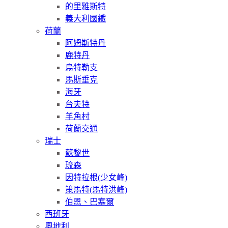
的里雅斯特
義大利國鐵
荷蘭
阿姆斯特丹
鹿特丹
烏特勒支
馬斯垂克
海牙
台夫特
羊角村
荷蘭交通
瑞士
蘇黎世
琉森
因特拉根(少女峰)
策馬特(馬特洪峰)
伯恩、巴塞爾
西班牙
奧地利