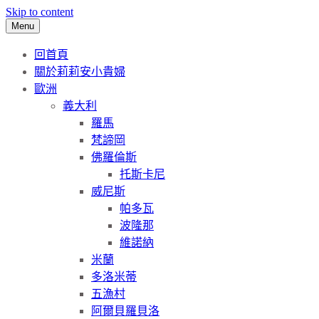
Skip to content
Menu
回首頁
關於莉莉安小貴婦
歐洲
義大利
羅馬
梵諦岡
佛羅倫斯
托斯卡尼
威尼斯
帕多瓦
波隆那
維諾納
米蘭
多洛米蒂
五漁村
阿爾貝羅貝洛