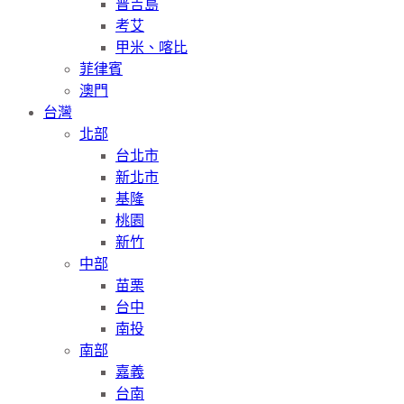
普吉島
考艾
甲米、喀比
菲律賓
澳門
台灣
北部
台北市
新北市
基隆
桃園
新竹
中部
苗栗
台中
南投
南部
嘉義
台南