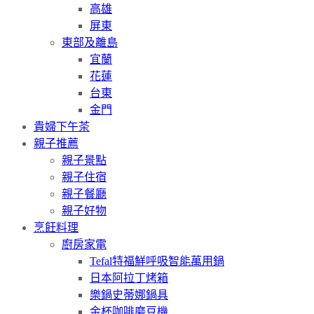
高雄
屏東
東部及離島
宜蘭
花蓮
台東
金門
貴婦下午茶
親子推薦
親子景點
親子住宿
親子餐廳
親子好物
烹飪料理
廚房家電
Tefal特福鮮呼吸智能萬用鍋
日本阿拉丁烤箱
樂鍋史蒂娜鍋具
金杯咖啡磨豆機