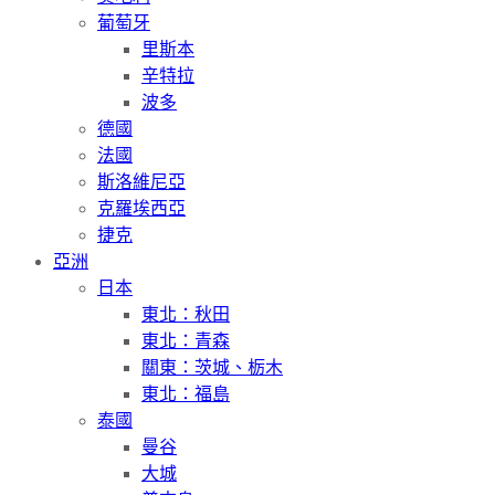
葡萄牙
里斯本
辛特拉
波多
德國
法國
斯洛維尼亞
克羅埃西亞
捷克
亞洲
日本
東北：秋田
東北：青森
關東：茨城、栃木
東北：福島
泰國
曼谷
大城