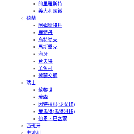
的里雅斯特
義大利國鐵
荷蘭
阿姆斯特丹
鹿特丹
烏特勒支
馬斯垂克
海牙
台夫特
羊角村
荷蘭交通
瑞士
蘇黎世
琉森
因特拉根(少女峰)
策馬特(馬特洪峰)
伯恩、巴塞爾
西班牙
奧地利