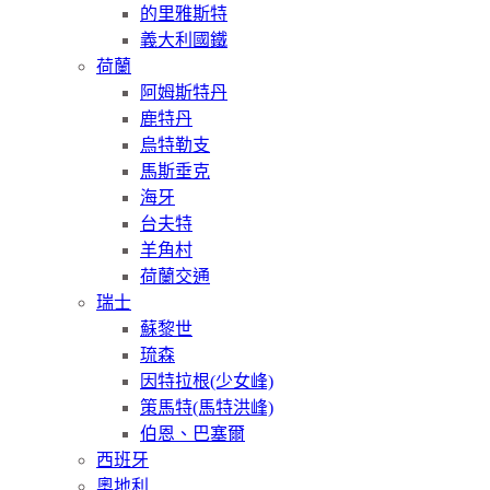
的里雅斯特
義大利國鐵
荷蘭
阿姆斯特丹
鹿特丹
烏特勒支
馬斯垂克
海牙
台夫特
羊角村
荷蘭交通
瑞士
蘇黎世
琉森
因特拉根(少女峰)
策馬特(馬特洪峰)
伯恩、巴塞爾
西班牙
奧地利