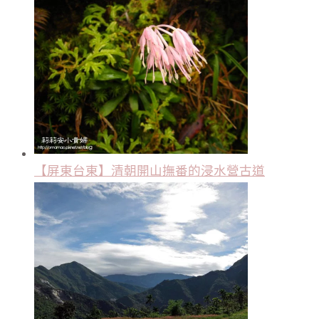
【屏東台東】清朝開山撫番的浸水營古道