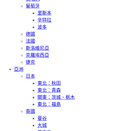
葡萄牙
里斯本
辛特拉
波多
德國
法國
斯洛維尼亞
克羅埃西亞
捷克
亞洲
日本
東北：秋田
東北：青森
關東：茨城、栃木
東北：福島
泰國
曼谷
大城