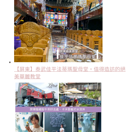
【屏東】泰武佳平法蒂瑪聖母堂。值得造訪的絕
美華麗教堂