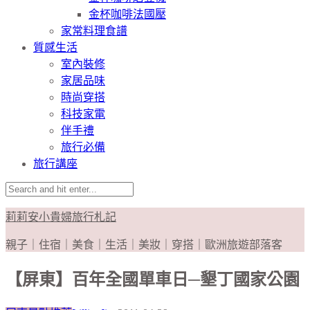
金杯咖啡法國壓
家常料理食譜
質感生活
室內裝修
家居品味
時尚穿搭
科技家電
伴手禮
旅行必備
旅行講座
莉莉安小貴婦旅行札記
親子｜住宿｜美食｜生活｜美妝｜穿搭｜歐洲旅遊部落客
【屏東】百年全國單車日─墾丁國家公園