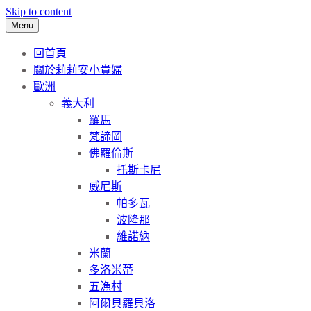
Skip to content
Menu
回首頁
關於莉莉安小貴婦
歐洲
義大利
羅馬
梵諦岡
佛羅倫斯
托斯卡尼
威尼斯
帕多瓦
波隆那
維諾納
米蘭
多洛米蒂
五漁村
阿爾貝羅貝洛