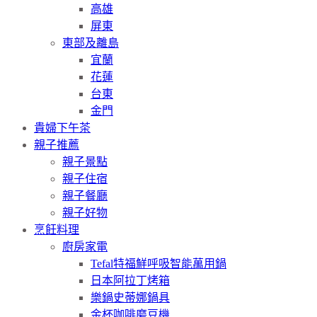
高雄
屏東
東部及離島
宜蘭
花蓮
台東
金門
貴婦下午茶
親子推薦
親子景點
親子住宿
親子餐廳
親子好物
烹飪料理
廚房家電
Tefal特福鮮呼吸智能萬用鍋
日本阿拉丁烤箱
樂鍋史蒂娜鍋具
金杯咖啡磨豆機