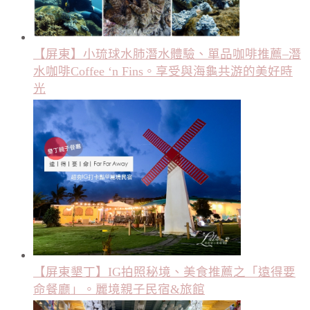
【屏東】小琉球水肺潛水體驗、單品咖啡推薦–潛
水咖啡Coffee ‘n Fins。享受與海龜共游的美好時
光
【屏東墾丁】IG拍照秘境、美食推薦之「遠得要
命餐廳」。麗境親子民宿&旅館