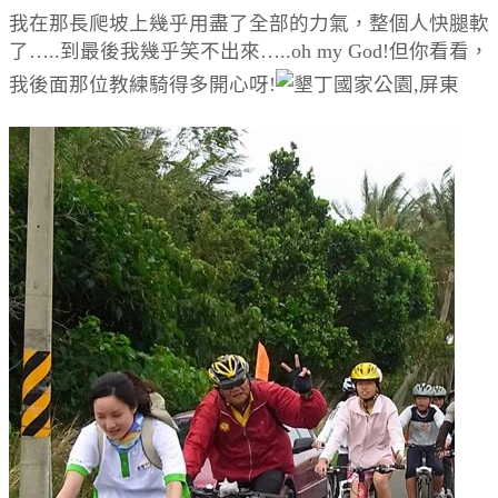
我在那長爬坡上幾乎用盡了全部的力氣，整個人快腿軟
了…..到最後我幾乎笑不出來…..oh my God!但你看看，
我後面那位教練騎得多開心呀!