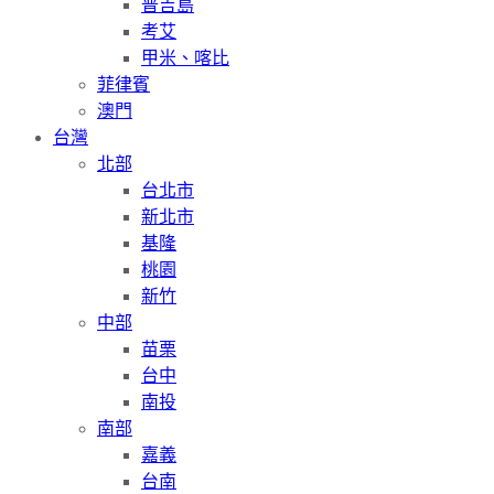
普吉島
考艾
甲米、喀比
菲律賓
澳門
台灣
北部
台北市
新北市
基隆
桃園
新竹
中部
苗栗
台中
南投
南部
嘉義
台南