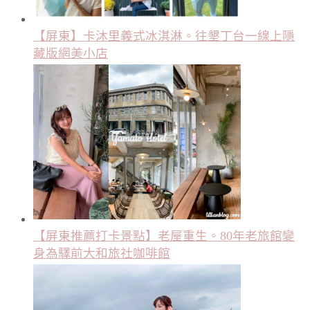
【屏東】卡沐里義式冰淇淋。往墾丁台一線上隱
藏版網美小店
【屏東推薦打卡景點】老屋重生。80年老旅館變
身為驛前大和旅社咖啡館