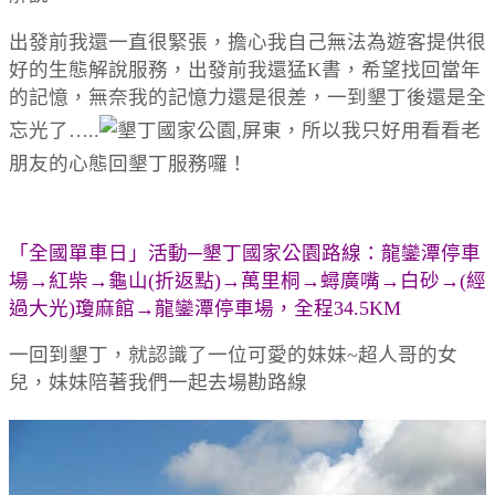
出發前我還一直很緊張，擔心我自己無法為遊客提供很
好的生態解說服務，出發前我還猛K書，希望找回當年
的記憶，無奈我的記憶力還是很差，一到墾丁後還是全
忘光了…..
，所以我只好用看看老
朋友的心態回墾丁服務囉！
「全國單車日」活動─墾丁國家公園路線：龍鑾潭停車
場→紅柴→龜山(折返點)→萬里桐→蟳廣嘴→白砂→(經
過大光)瓊麻館→龍鑾潭停車場，全程34.5KM
一回到墾丁，就認識了一位可愛的妹妹~超人哥的女
兒，妹妹陪著我們一起去場勘路線