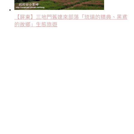
【屏東】三地門舊達來部落「琉璃的精典、黑鳶
的故鄉」生態旅遊