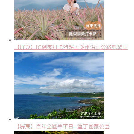
【屏東】IG網美打卡熱點。潮州沿山公路鳳梨田
【屏東】百年全國單車日─墾丁國家公園