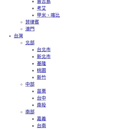
普吉島
考艾
甲米、喀比
菲律賓
澳門
台灣
北部
台北市
新北市
基隆
桃園
新竹
中部
苗栗
台中
南投
南部
嘉義
台南