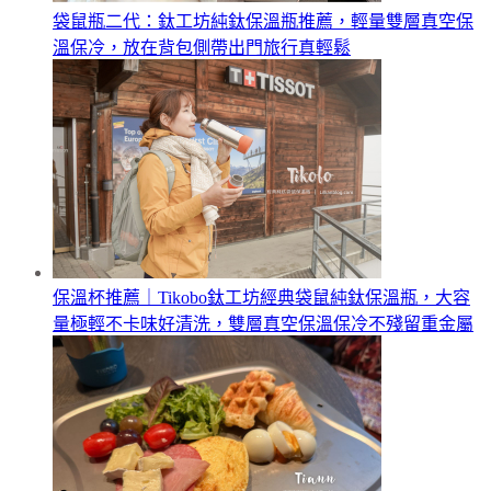
袋鼠瓶二代：鈦工坊純鈦保溫瓶推薦，輕量雙層真空保
溫保冷，放在背包側帶出門旅行真輕鬆
保溫杯推薦｜Tikobo鈦工坊經典袋鼠純鈦保溫瓶，大容
量極輕不卡味好清洗，雙層真空保溫保冷不殘留重金屬