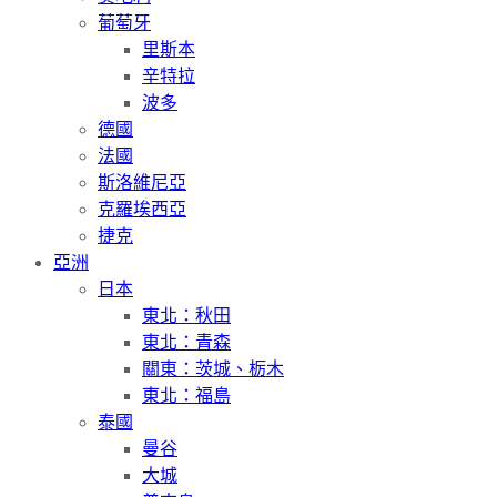
葡萄牙
里斯本
辛特拉
波多
德國
法國
斯洛維尼亞
克羅埃西亞
捷克
亞洲
日本
東北：秋田
東北：青森
關東：茨城、栃木
東北：福島
泰國
曼谷
大城