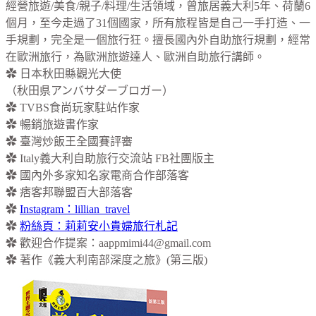
經營旅遊/美食/親子/料理/生活領域，曾旅居義大利5年、荷蘭6
個月，至今走過了31個國家，所有旅程皆是自己一手打造、一
手規劃，完全是一個旅行狂。擅長國內外自助旅行規劃，經常
在歐洲旅行，為歐洲旅遊達人、歐洲自助旅行講師。
✿ 日本秋田縣觀光大使
（秋田県アンバサダーブロガー）
✿ TVBS食尚玩家駐站作家
✿ 暢銷旅遊書作家
✿ 臺灣炒飯王全國賽評審
✿ Italy義大利自助旅行交流站 FB社團版主
✿ 國內外多家知名家電商合作部落客
✿ 痞客邦聯盟百大部落客
✿
Instagram：lillian_travel
✿
粉絲頁：莉莉安小貴婦旅行札記
✿ 歡迎合作提案：
aappmimi44@gmail.com
✿ 著作《義大利南部深度之旅》(第三版)