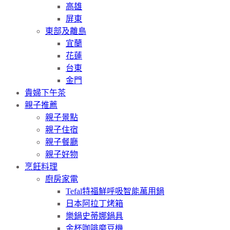
高雄
屏東
東部及離島
宜蘭
花蓮
台東
金門
貴婦下午茶
親子推薦
親子景點
親子住宿
親子餐廳
親子好物
烹飪料理
廚房家電
Tefal特福鮮呼吸智能萬用鍋
日本阿拉丁烤箱
樂鍋史蒂娜鍋具
金杯咖啡磨豆機