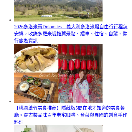
2026多洛米蒂Dolomites｜義大利多洛米堤自由行行程怎
安排，收錄多羅米堤推薦景點、纜車、住宿、自駕、健
行旅遊資訊
【桃園蘆竹美食推薦】隱藏版5間在地才知道的美食餐
廳。穿古裝品味百年老宅咖啡、台菜與異國的創意手作
料理