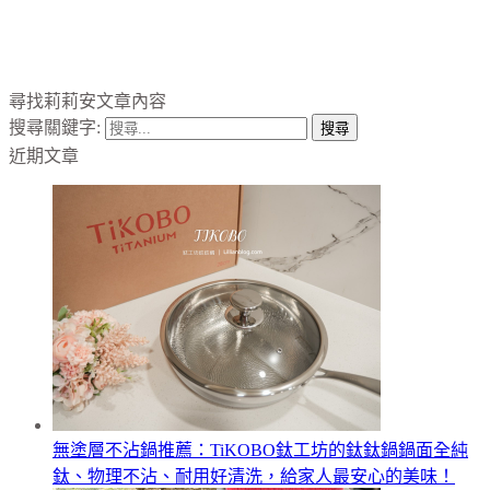
尋找莉莉安文章內容
搜尋關鍵字:
近期文章
無塗層不沾鍋推薦：TiKOBO鈦工坊的鈦鈦鍋鍋面全純
鈦、物理不沾、耐用好清洗，給家人最安心的美味！