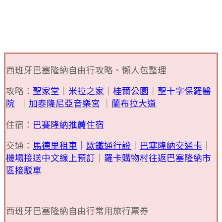
西班牙巴塞隆納自由行攻略、懶人包整理
攻略：
聖家堂
｜
米拉之家
｜
桂爾公園
｜
聖十字保羅醫
院
｜
加泰隆尼亞音樂宮
｜
蘭布拉大道
住宿：
巴賽隆納推薦住宿
交通：
馬德里租車
｜
歐鐵通行證
｜
巴塞隆納交通卡
｜
機場接送中文線上預訂
｜
羅卡購物村往返巴塞隆納市
區接駁車
西班牙巴塞隆納自由行常用旅行票券