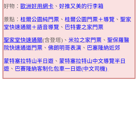
好物：
歐洲好用網卡
、
好推又美的行李箱
景點：
桂爾公園純門票
、
桂爾公園門票＋導覽
、
聖家
堂快速通關＋語音導覽
、
巴特婁之家門票
聖家堂快速通關
(含登塔)、
米拉之家門票
、
聖保羅醫
院快速通道門票
、
佛朗明哥表演
、
巴塞隆納近郊
蒙特塞拉特山半日遊
、
蒙特塞拉特山中文導覽半日
遊
、
巴賽隆納客制化包車一日遊(中文司機)