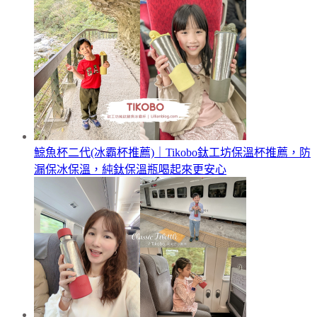
鯨魚杯二代(冰霸杯推薦)｜Tikobo鈦工坊保溫杯推薦，防
漏保冰保溫，純鈦保溫瓶喝起來更安心