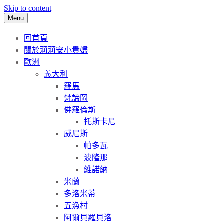
Skip to content
Menu
回首頁
關於莉莉安小貴婦
歐洲
義大利
羅馬
梵諦岡
佛羅倫斯
托斯卡尼
威尼斯
帕多瓦
波隆那
維諾納
米蘭
多洛米蒂
五漁村
阿爾貝羅貝洛