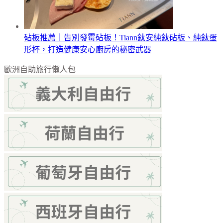
砧板推薦｜告別發霉砧板！Tiann鈦安純鈦砧板、純鈦蛋
形杯，打造健康安心廚房的秘密武器
歐洲自助旅行懶人包