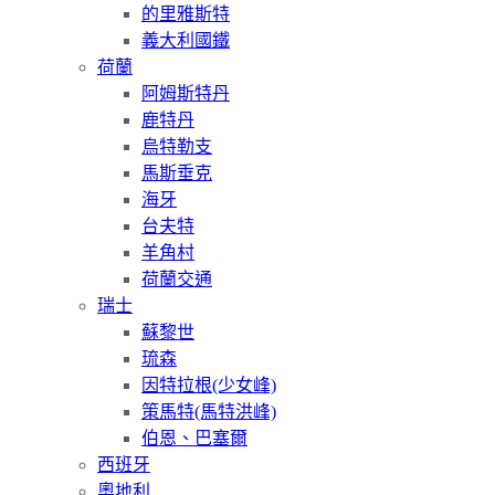
的里雅斯特
義大利國鐵
荷蘭
阿姆斯特丹
鹿特丹
烏特勒支
馬斯垂克
海牙
台夫特
羊角村
荷蘭交通
瑞士
蘇黎世
琉森
因特拉根(少女峰)
策馬特(馬特洪峰)
伯恩、巴塞爾
西班牙
奧地利