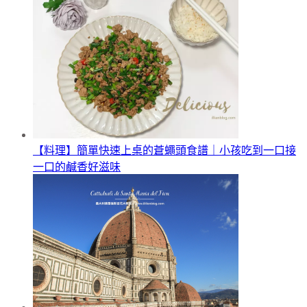
【料理】簡單快速上桌的蒼蠅頭食譜｜小孩吃到一口接
一口的鹹香好滋味