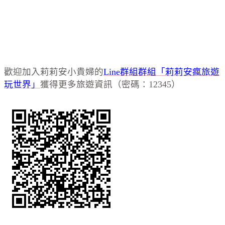
歡迎加入莉莉安小貴婦的
Line群組群組「莉莉安瘋旅遊
玩世界」
獲得更多旅遊資訊（密碼：12345）