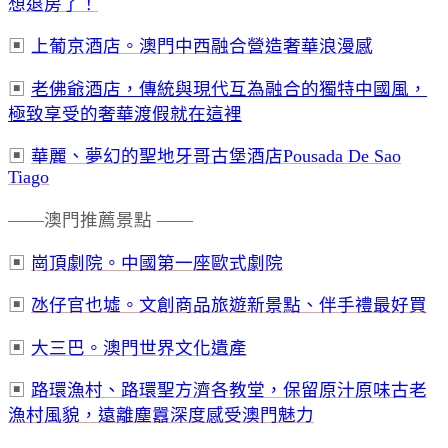
想退房了！
▣
上葡京酒店。澳門中西融合營造奢華浪漫感
▣
老佛爺酒店，傳統與現代互為融合的獨特中國風，
極致享受的奢華渡假就在這裡
▣
華麗、夢幻的聖地牙哥古堡酒店Pousada De Sao
Tiago
——澳門推薦景點 ——
▣
崗頂劇院。中國第一座歐式劇院
▣
氹仔官也墟。文創商品旅遊新景點、伴手禮最好買
▣
大三巴。澳門世界文化遺產
▣
路環漁村、路環聖方濟各教堂，保留原汁原味古老
漁村風貌，遠離塵囂深度感受澳門魅力