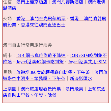
住宿：
澳門上葡京酒店
｜
澳門凡賽斯酒店
｜
澳門老佛
爺酒店
交通：
香港 – 澳門金光飛航船票
、
香港 – 澳門噴射飛
航船票
、
香港來往澳門直通巴士
澳門自由行常用旅行票券
網卡：
DJB 網卡真吃到飽不降速
、
DJB eSIM吃到飽不
降速
、
Joytel港澳4G網卡吃到飽
、
Joytel港澳共用eSIM
景點：
旅遊塔360度旋轉餐廳自助餐、下午茶
｜
澳門旅
遊塔空中漫步、笨豬跳、下午茶
｜
新濠影匯水
上樂園
｜
澳門旅遊塔觀景門票
｜
澳門飛索
｜
上葡京酒
店自助山早餐、午餐、晚餐