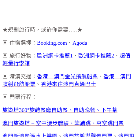
★規劃旅行時，或許你需要…..★
▣ 住宿選擇：
Booking.com
、
Agoda
▣ 旅行好物：
歐洲網卡推薦1
、
歐洲網卡推薦2
、
超值
輕量行李箱
▣ 港澳交通：
香港 – 澳門金光飛航船票
、
香港 – 澳門
噴射飛航船票
、
香港來往澳門直通巴士
▣ 門票行程：
旅遊塔360°旋轉餐廳自助餐、自助晚餐、下午茶
澳門旅遊塔 – 空中漫步體驗、笨豬跳、高空跳門票
澳門新濠影滙水上樂園
、
澳門旅遊塔觀景門票
、
澳門飛