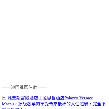
——澳門推薦住宿 ——
▣
凡賽斯宮殿酒店｜范思哲酒店Palazzo Versace
Macau，頂級奢華的享受帶來最棒的入住體驗，完全不