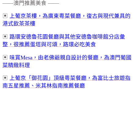
——澳門推薦美食 ——
▣
上葡京茶樓，為廣東粵菜餐廳，復古與現代兼具的
港式飲茶茶樓
▣
路環安德魯花園餐廳與其他安德魯咖啡館分店彙
整，很推薦蛋塔與可頌，路環必吃美食
▣
味賞Mesa，由老佛爺親自設計的餐廳，為澳門葡國
菜精緻料理
▣
上葡京「御花園」頂級粵菜餐廳，為富比士旅遊指
南五星推薦、米其林指南推薦餐廳