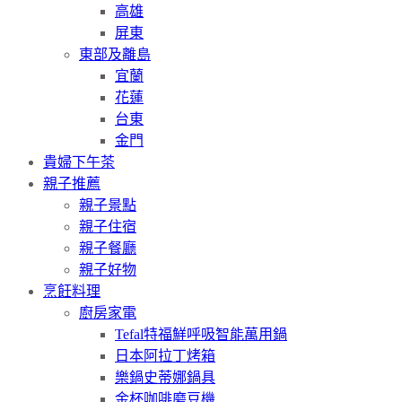
高雄
屏東
東部及離島
宜蘭
花蓮
台東
金門
貴婦下午茶
親子推薦
親子景點
親子住宿
親子餐廳
親子好物
烹飪料理
廚房家電
Tefal特福鮮呼吸智能萬用鍋
日本阿拉丁烤箱
樂鍋史蒂娜鍋具
金杯咖啡磨豆機