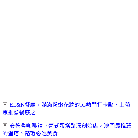
▣
EL&N餐廳，滿滿粉嫩花牆的IG熱門打卡點，上葡
京推薦餐廳之一
▣
安德魯咖啡館。葡式蛋塔路環創始店，澳門最推薦
的蛋塔、路環必吃美食