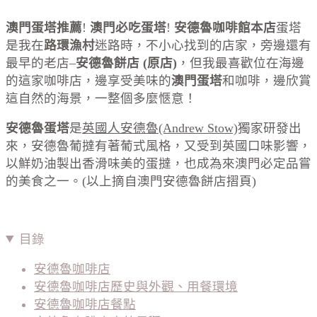
澳門蛋塔推薦
!
澳門必吃蛋塔
!
安德魯咖啡館本店
蛋塔
是我在
路環漁村
迷路時，不小心找到的店家，旁邊還有
最早的老店–
安德魯餅店 (原店)
，但我最喜歡位在海邊
的這家咖啡店，邊享受美味的
澳門蛋塔
和咖啡，邊欣賞
這自然的海景，一整個多麼愜意！
安德魯蛋塔
是
英國人安德魯(Andrew Stow)
獨家研發出
來，安德魯葡撻有著葡式風格，又受到英國口味影響，
以鮮奶油製出香滑味美的蛋撻，也成為來澳門必定品嘗
的美食之一。(以上摘自澳門安德魯餅店摺頁)
目錄
安德魯咖啡店
安德魯咖啡店歷史與外觀、用餐環境
安德魯咖啡店餐點