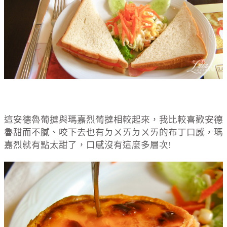
這安德魯葡撻與瑪嘉烈葡撻相較起來，我比較喜歡安德
魯甜而不膩、咬下去也有ㄉㄨㄞㄉㄨㄞ的布丁口感，瑪
嘉烈就有點太甜了，口感沒有這麼多層次!