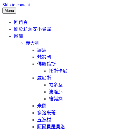
Skip to content
Menu
回首頁
關於莉莉安小貴婦
歐洲
義大利
羅馬
梵諦岡
佛羅倫斯
托斯卡尼
威尼斯
帕多瓦
波隆那
維諾納
米蘭
多洛米蒂
五漁村
阿爾貝羅貝洛