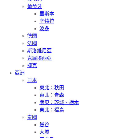
葡萄牙
里斯本
辛特拉
波多
德國
法國
斯洛維尼亞
克羅埃西亞
捷克
亞洲
日本
東北：秋田
東北：青森
關東：茨城、栃木
東北：福島
泰國
曼谷
大城