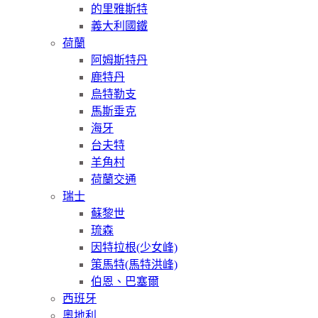
的里雅斯特
義大利國鐵
荷蘭
阿姆斯特丹
鹿特丹
烏特勒支
馬斯垂克
海牙
台夫特
羊角村
荷蘭交通
瑞士
蘇黎世
琉森
因特拉根(少女峰)
策馬特(馬特洪峰)
伯恩、巴塞爾
西班牙
奧地利