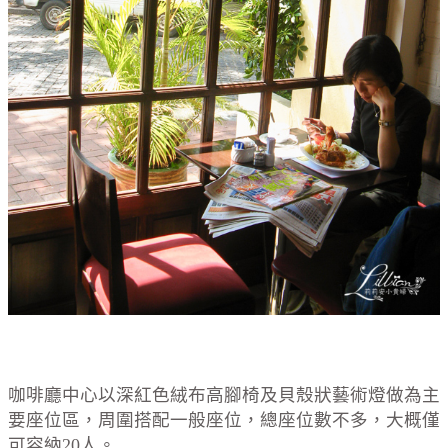
咖啡廳中心以深紅色絨布高腳椅及貝殼狀藝術燈做為主
要座位區，周圍搭配一般座位，總座位數不多，大概僅
可容納20人。