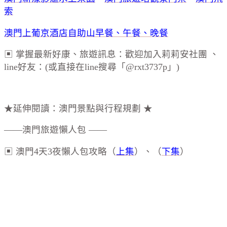
索
澳門上葡京酒店自助山早餐、午餐、晚餐
▣ 掌握最新好康、旅遊訊息：歡迎加入莉莉安社團 、
line好友：(或直接在line搜尋「@rxt3737p」)
★延伸閱讀：澳門景點與行程規劃 ★
——澳門旅遊懶人包 ——
▣ 澳門4天3夜懶人包攻略（
上集
）、（
下集
）