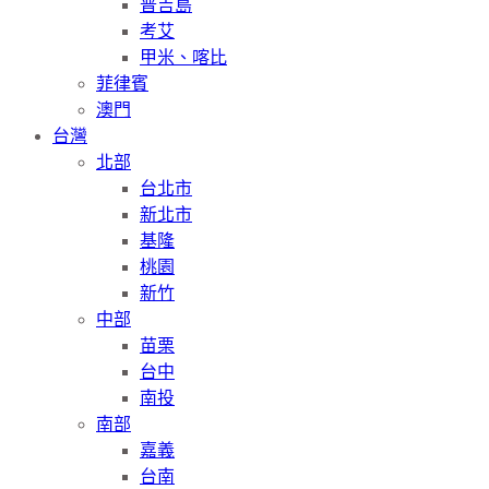
普吉島
考艾
甲米、喀比
菲律賓
澳門
台灣
北部
台北市
新北市
基隆
桃園
新竹
中部
苗栗
台中
南投
南部
嘉義
台南