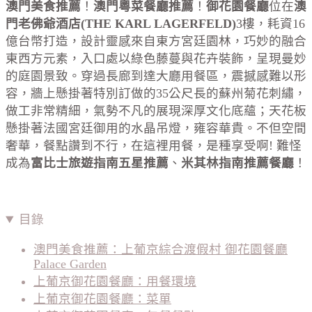
澳門美食推薦
！
澳門粵菜餐廳推薦
！
御花園餐廳
位在
澳
門老佛爺酒店(THE KARL LAGERFELD)
3樓，耗資16
億台幣打造，設計靈感來自東方宮廷園林，巧妙的融合
東西方元素，入口處以綠色藤蔓與花卉裝飾，呈現曼妙
的庭園景致。穿過長廊到達大廳用餐區，震撼感難以形
容，牆上懸掛著特別訂做的35公尺長的蘇州菊花刺繡，
做工非常精細，氣勢不凡的展現深厚文化底蘊；天花板
懸掛著法國宮廷御用的水晶吊燈，雍容華貴。不但空間
奢華，餐點讚到不行，在這裡用餐，是種享受啊! 難怪
成為
富比士旅遊指南五星推薦
、
米其林指南推薦餐廳
！
目錄
澳門美食推薦：上葡京綜合渡假村 御花園餐廳
Palace Garden
上葡京御花園餐廳：用餐環境
上葡京御花園餐廳：菜單