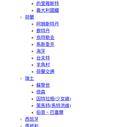
的里雅斯特
義大利國鐵
荷蘭
阿姆斯特丹
鹿特丹
烏特勒支
馬斯垂克
海牙
台夫特
羊角村
荷蘭交通
瑞士
蘇黎世
琉森
因特拉根(少女峰)
策馬特(馬特洪峰)
伯恩、巴塞爾
西班牙
奧地利