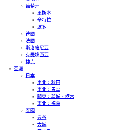
葡萄牙
里斯本
辛特拉
波多
德國
法國
斯洛維尼亞
克羅埃西亞
捷克
亞洲
日本
東北：秋田
東北：青森
關東：茨城、栃木
東北：福島
泰國
曼谷
大城