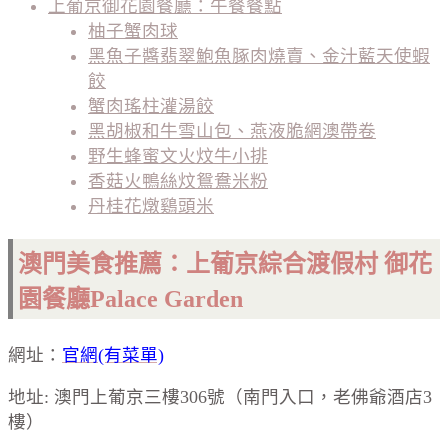
上葡京御花園餐廳：午餐餐點
柚子蟹肉球
黑魚子醬翡翠鮑魚䐁肉燒賣、金汁藍天使蝦
餃
蟹肉瑤柱灌湯餃
黑胡椒和牛雪山包、燕液脆網澳帶卷
野生蜂蜜文火炆牛小排
香菇火鴨絲炆鴛鴦米粉
丹桂花燉鷄頭米
澳門美食推薦：上葡京綜合渡假村 御花
園餐廳Palace Garden
網址：
官網(有菜單)
地址: 澳門上葡京三樓306號（南門入口，老佛爺酒店3
樓）