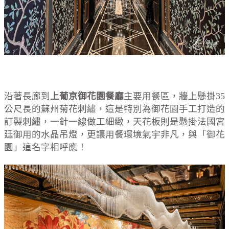
沿著長廊到
上葡京御花園餐廳
主要用餐區，牆上懸掛35
公尺長的蘇州菊花刺繡，這是特別為御花園手工打造的
訂製刺繡，一針一線做工細緻，天花板則是懸掛法國宮
廷御用的水晶吊燈，更讓用餐環境氣宇非凡，與「御花
園」這名字相呼應！