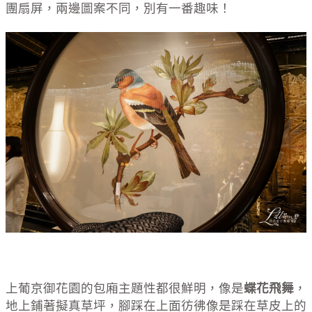
團扇屏，兩邊圖案不同，別有一番趣味！
上葡京御花園的包廂主題性都很鮮明，像是
蝶花飛舞
，
地上鋪著擬真草坪，腳踩在上面彷彿像是踩在草皮上的