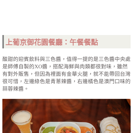
上葡京御花園餐廳
：午餐餐點
酸甜的迎賓飲料與三色醬，值得一提的是三色醬中央處
是師傅自製的XO醬，搭配海鮮與肉類都很對味，雖然
有對外販售，但因為裡面有金華火腿，就不能帶回台灣
很可惜，左邊綠色是青蔥辣醬，右邊橘色是澳門口味的
蒜蓉辣醬。