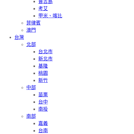
普吉島
考艾
甲米、喀比
菲律賓
澳門
台灣
北部
台北市
新北市
基隆
桃園
新竹
中部
苗栗
台中
南投
南部
嘉義
台南