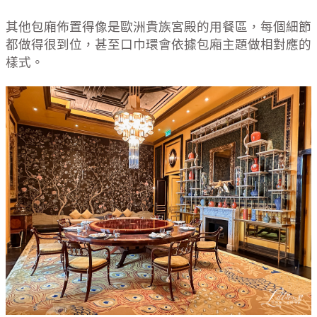
其他包廂佈置得像是歐洲貴族宮殿的用餐區，每個細節
都做得很到位，甚至口巾環會依據包廂主題做相對應的
樣式。