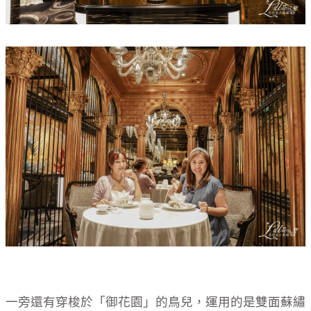
一旁還有穿梭於「御花園」的鳥兒，運用的是雙面蘇繡