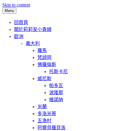
Skip to content
Menu
回首頁
關於莉莉安小貴婦
歐洲
義大利
羅馬
梵諦岡
佛羅倫斯
托斯卡尼
威尼斯
帕多瓦
波隆那
維諾納
米蘭
多洛米蒂
五漁村
阿爾貝羅貝洛