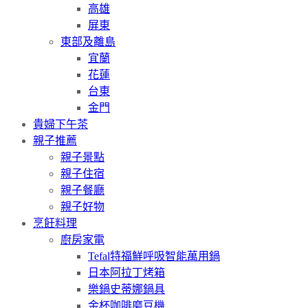
高雄
屏東
東部及離島
宜蘭
花蓮
台東
金門
貴婦下午茶
親子推薦
親子景點
親子住宿
親子餐廳
親子好物
烹飪料理
廚房家電
Tefal特福鮮呼吸智能萬用鍋
日本阿拉丁烤箱
樂鍋史蒂娜鍋具
金杯咖啡磨豆機