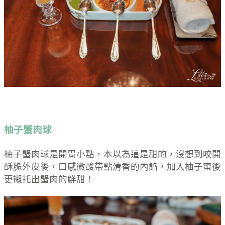
柚子蟹肉球
柚子蟹肉球是開胃小點，本以為這是甜的，沒想到咬開
酥脆外皮後，口感微酸帶點清香的內餡，加入柚子蜜後
更襯托出蟹肉的鮮甜！