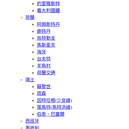
的里雅斯特
義大利國鐵
荷蘭
阿姆斯特丹
鹿特丹
烏特勒支
馬斯垂克
海牙
台夫特
羊角村
荷蘭交通
瑞士
蘇黎世
琉森
因特拉根(少女峰)
策馬特(馬特洪峰)
伯恩、巴塞爾
西班牙
奧地利