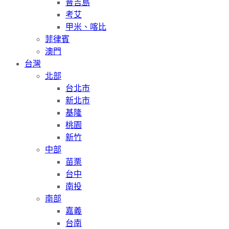
普吉島
考艾
甲米、喀比
菲律賓
澳門
台灣
北部
台北市
新北市
基隆
桃園
新竹
中部
苗栗
台中
南投
南部
嘉義
台南