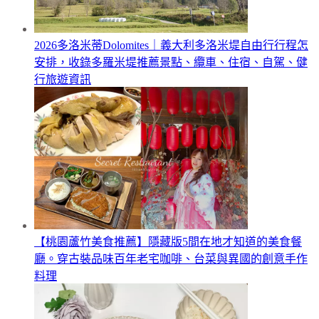
2026多洛米蒂Dolomites｜義大利多洛米堤自由行行程怎
安排，收錄多羅米堤推薦景點、纜車、住宿、自駕、健
行旅遊資訊
【桃園蘆竹美食推薦】隱藏版5間在地才知道的美食餐
廳。穿古裝品味百年老宅咖啡、台菜與異國的創意手作
料理