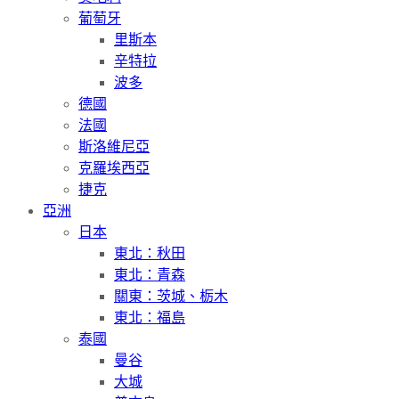
葡萄牙
里斯本
辛特拉
波多
德國
法國
斯洛維尼亞
克羅埃西亞
捷克
亞洲
日本
東北：秋田
東北：青森
關東：茨城、栃木
東北：福島
泰國
曼谷
大城