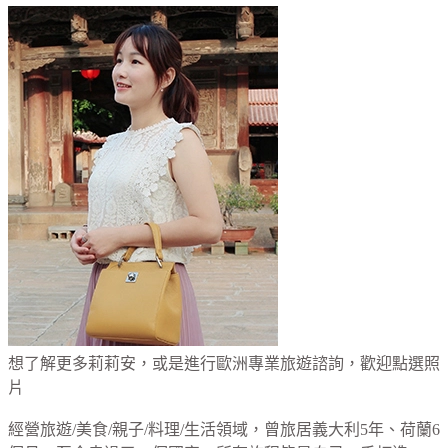
想了解更多莉莉安，或是進行歐洲專業旅遊諮詢，歡迎點選照
片
經營旅遊/美食/親子/料理/生活領域，曾旅居義大利5年、荷蘭6