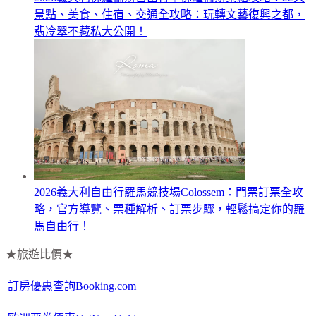
景點、美食、住宿、交通全攻略：玩轉文藝復興之都，
翡冷翠不藏私大公開！
2026義大利自由行羅馬競技場Colossem：門票訂票全攻
略，官方導覽、票種解析、訂票步驟，輕鬆搞定你的羅
馬自由行！
★旅遊比價★
訂房優惠查詢Booking.com