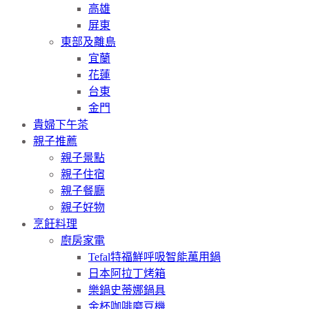
高雄
屏東
東部及離島
宜蘭
花蓮
台東
金門
貴婦下午茶
親子推薦
親子景點
親子住宿
親子餐廳
親子好物
烹飪料理
廚房家電
Tefal特福鮮呼吸智能萬用鍋
日本阿拉丁烤箱
樂鍋史蒂娜鍋具
金杯咖啡磨豆機