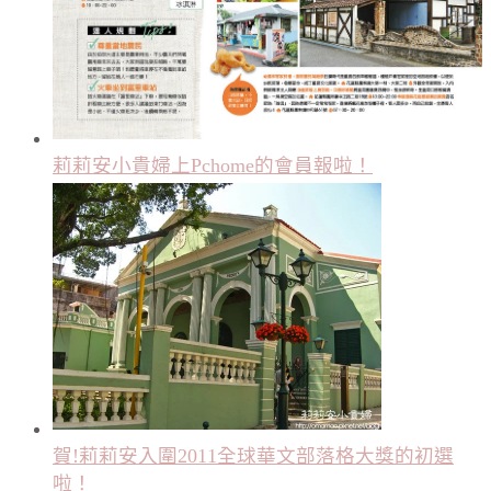
莉莉安小貴婦上Pchome的會員報啦！
賀!莉莉安入圍2011全球華文部落格大獎的初選
啦！