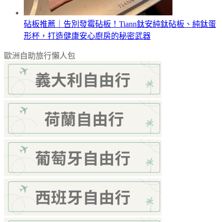
砧板推薦｜告別發霉砧板！Tiann鈦安純鈦砧板、純鈦蛋
形杯，打造健康安心廚房的秘密武器
歐洲自助旅行懶人包