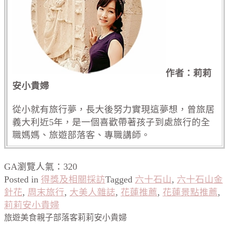
作者：莉莉
安小貴婦
從小就有旅行夢，長大後努力實現這夢想，曾旅居
義大利近5年，是一個喜歡帶著孩子到處旅行的全
職媽媽、旅遊部落客、專職講師。
GA瀏覽人氣：320
Posted in
得獎及相關採訪
Tagged
六十石山
,
六十石山金
針花
,
周末旅行
,
大美人雜誌
,
花蓮推薦
,
花蓮景點推薦
,
莉莉安小貴婦
旅遊美食親子部落客莉莉安小貴婦