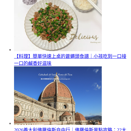
【料理】簡單快速上桌的蒼蠅頭食譜｜小孩吃到一口接
一口的鹹香好滋味
2026義大利佛羅倫斯自由行｜佛羅倫斯景點攻略：22大