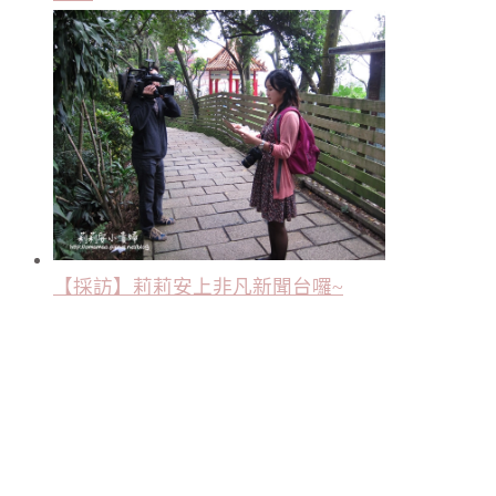
【採訪】莉莉安上非凡新聞台囉~