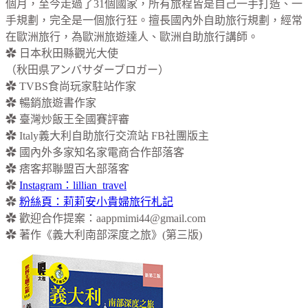
個月，至今走過了31個國家，所有旅程皆是自己一手打造、一
手規劃，完全是一個旅行狂。擅長國內外自助旅行規劃，經常
在歐洲旅行，為歐洲旅遊達人、歐洲自助旅行講師。
✿ 日本秋田縣觀光大使
（秋田県アンバサダーブロガー）
✿ TVBS食尚玩家駐站作家
✿ 暢銷旅遊書作家
✿ 臺灣炒飯王全國賽評審
✿ Italy義大利自助旅行交流站 FB社團版主
✿ 國內外多家知名家電商合作部落客
✿ 痞客邦聯盟百大部落客
✿
Instagram：lillian_travel
✿
粉絲頁：莉莉安小貴婦旅行札記
✿ 歡迎合作提案：
aappmimi44@gmail.com
✿ 著作《義大利南部深度之旅》(第三版)