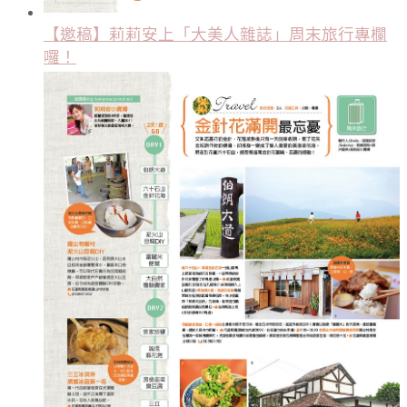
【邀稿】莉莉安上「大美人雜誌」周末旅行專欄
囉！