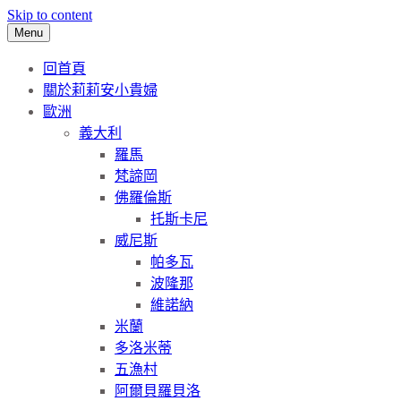
Skip to content
Menu
回首頁
關於莉莉安小貴婦
歐洲
義大利
羅馬
梵諦岡
佛羅倫斯
托斯卡尼
威尼斯
帕多瓦
波隆那
維諾納
米蘭
多洛米蒂
五漁村
阿爾貝羅貝洛