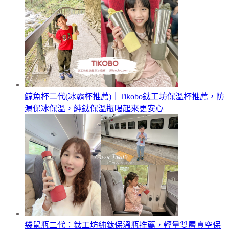
鯨魚杯二代(冰霸杯推薦)｜Tikobo鈦工坊保溫杯推薦，防
漏保冰保溫，純鈦保溫瓶喝起來更安心
袋鼠瓶二代：鈦工坊純鈦保溫瓶推薦，輕量雙層真空保