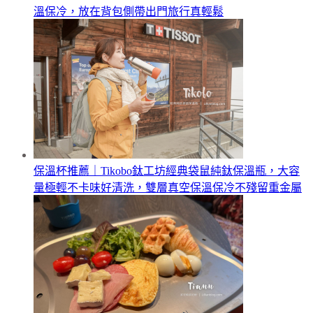
溫保冷，放在背包側帶出門旅行真輕鬆
保溫杯推薦｜Tikobo鈦工坊經典袋鼠純鈦保溫瓶，大容
量極輕不卡味好清洗，雙層真空保溫保冷不殘留重金屬