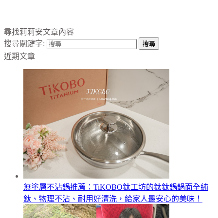
尋找莉莉安文章內容
搜尋關鍵字:
近期文章
無塗層不沾鍋推薦：TiKOBO鈦工坊的鈦鈦鍋鍋面全純
鈦、物理不沾、耐用好清洗，給家人最安心的美味！