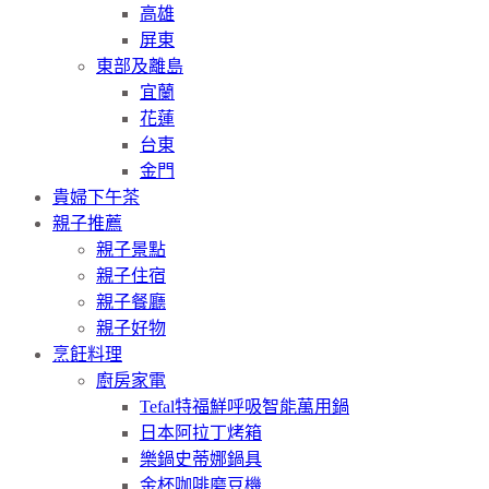
高雄
屏東
東部及離島
宜蘭
花蓮
台東
金門
貴婦下午茶
親子推薦
親子景點
親子住宿
親子餐廳
親子好物
烹飪料理
廚房家電
Tefal特福鮮呼吸智能萬用鍋
日本阿拉丁烤箱
樂鍋史蒂娜鍋具
金杯咖啡磨豆機