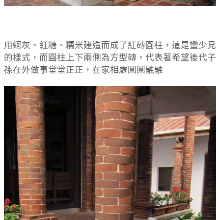
用蚵灰、紅糖、糯米建造而成了紅磚圓柱，這是蠻少見
的樣式，而圓柱上下兩側為方型磚，代表著希望後代子
孫在外做事堂堂正正，在家相處圓圓融融