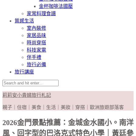
金杯咖啡法國壓
家常料理食譜
質感生活
室內裝修
家居品味
時尚穿搭
科技家電
伴手禮
旅行必備
旅行講座
莉莉安小貴婦旅行札記
親子｜住宿｜美食｜生活｜美妝｜穿搭｜歐洲旅遊部落客
2026金門景點推薦：金城金水國小。南洋
風、回字型的巴洛克式特色小學｜黃廷參