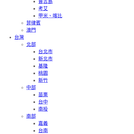
普吉島
考艾
甲米、喀比
菲律賓
澳門
台灣
北部
台北市
新北市
基隆
桃園
新竹
中部
苗栗
台中
南投
南部
嘉義
台南