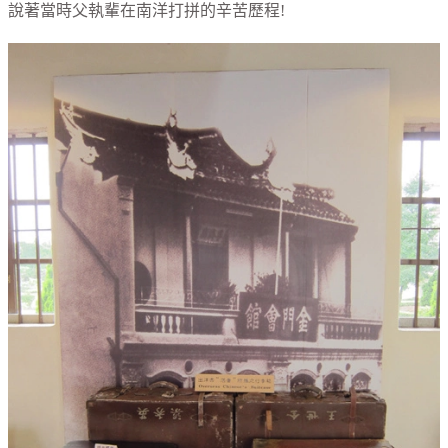
說著當時父執輩在南洋打拼的辛苦歷程!