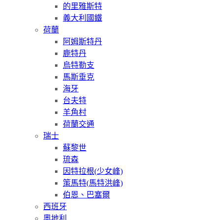
的里雅斯特
義大利國鐵
荷蘭
阿姆斯特丹
鹿特丹
烏特勒支
馬斯垂克
海牙
台夫特
羊角村
荷蘭交通
瑞士
蘇黎世
琉森
因特拉根(少女峰)
策馬特(馬特洪峰)
伯恩、巴塞爾
西班牙
奧地利