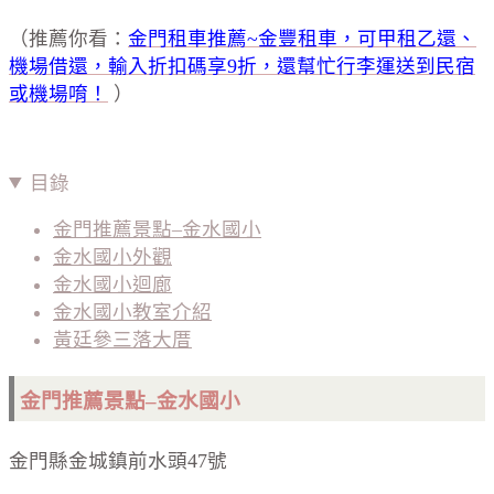
（推薦你看：
金門租車推薦~金豐租車，可甲租乙還、
機場借還，輸入折扣碼享9折，還幫忙行李運送到民宿
或機場唷！
）
目錄
金門推薦景點–金水國小
金水國小外觀
金水國小迴廊
金水國小教室介紹
黃廷參三落大厝
金門推薦景點–金水國小
金門縣金城鎮前水頭47號