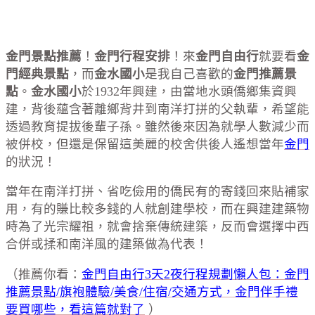
金門景點推薦
！
金門行程安排
！來
金門自由行
就要看
金
門經典景點
，而
金水國小
是我自己喜歡的
金門推薦景
點
。
金水國小
於1932年興建，由當地水頭僑鄉集資興
建，背後蘊含著離鄉背井到南洋打拼的父執輩，希望能
透過教育提拔後輩子孫。雖然後來因為就學人數減少而
被併校，但還是保留這美麗的校舍供後人遙想當年
金門
的狀況！
當年在南洋打拼、省吃儉用的僑民有的寄錢回來貼補家
用，有的賺比較多錢的人就創建學校，而在興建建築物
時為了光宗耀祖，就會捨棄傳統建築，反而會選擇中西
合併或揉和南洋風的建築做為代表！
（推薦你看：
金門自由行3天2夜行程規劃懶人包：金門
推薦景點/旗袍體驗/美食/住宿/交通方式，金門伴手禮
要買哪些，看這篇就對了
）