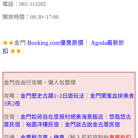
電話：082-313282
開放時間：08:30~17:00
★★
金門
Booking.com優惠房價
｜
Agoda最新折
扣
★★
金門自由行攻略、懶人包整理
攻略：
金門歷史古蹟1~2日遊玩法
｜
金門閨蜜血拼美食
3天2夜
住宿：
金門如荷自在度假村絕美海景飯店
｜
悠哉悠古
厝民宿
｜
裕園洋樓民宿
｜
金門談古說金古厝民宿
交通：
金豐租汽車、機車
（輸入莉莉安粉絲
專屬折扣