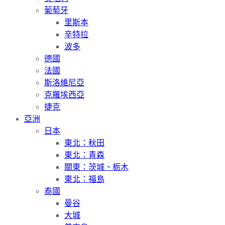
葡萄牙
里斯本
辛特拉
波多
德國
法國
斯洛維尼亞
克羅埃西亞
捷克
亞洲
日本
東北：秋田
東北：青森
關東：茨城、栃木
東北：福島
泰國
曼谷
大城