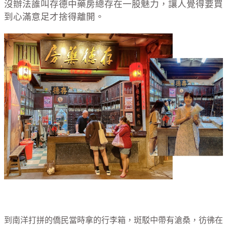
沒辦法誰叫存德中藥房總存在一股魅力，讓人覺得要買
到心滿意足才捨得離開。
到南洋打拼的僑民當時拿的行李箱，斑駁中帶有滄桑，彷彿在