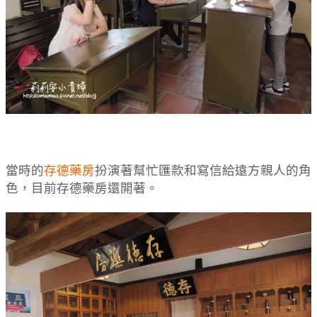
當時的
存德藥房
扮演著幫忙匯款和寫信給遠方親人的角
色，目前存德藥房還開著。