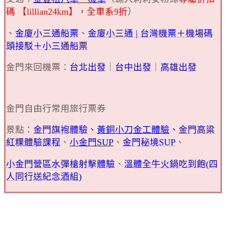
碼 【lillian24km】，全車系9折
）
、
金廈小三通船票
、
金廈小三通 | 台灣機票＋機場碼
頭接駁＋小三通船票
金門來回機票：
台北出發
｜
台中出發
｜
高雄出發
金門自由行常用旅行票券
景點：
金門旗袍體驗
、
黃銅小刀金工體驗
、
金門高粱
紅粿體驗課程
、
小金門SUP
、
金門秘境SUP
、
小金門營區水
彈槍射擊體驗
、
溫體全牛火鍋吃到飽(四
人同行送紀念酒組)