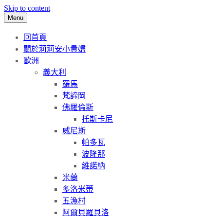
Skip to content
Menu
回首頁
關於莉莉安小貴婦
歐洲
義大利
羅馬
梵諦岡
佛羅倫斯
托斯卡尼
威尼斯
帕多瓦
波隆那
維諾納
米蘭
多洛米蒂
五漁村
阿爾貝羅貝洛