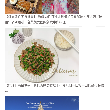
【桃園蘆竹美食推薦】隱藏版5間在地才知道的美食餐廳。穿古裝品味
百年老宅咖啡、台菜與異國的創意手作料理
【料理】簡單快速上桌的蒼蠅頭食譜｜小孩吃到一口接一口的鹹香好滋
味