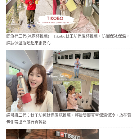
鯨魚杯二代(冰霸杯推薦)｜Tikobo鈦工坊保溫杯推薦，防漏保冰保溫，
純鈦保溫瓶喝起來更安心
袋鼠瓶二代：鈦工坊純鈦保溫瓶推薦，輕量雙層真空保溫保冷，放在背
包側帶出門旅行真輕鬆