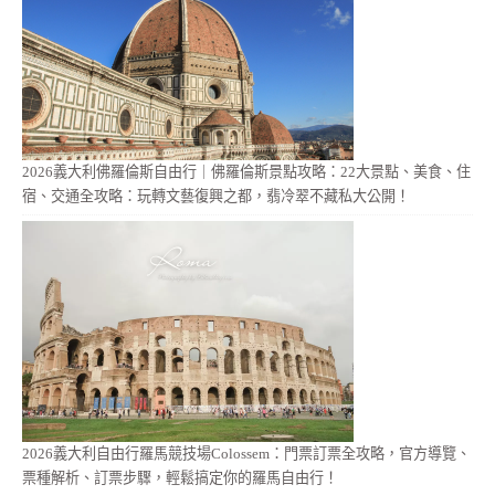
2026義大利佛羅倫斯自由行｜佛羅倫斯景點攻略：22大景點、美食、住
宿、交通全攻略：玩轉文藝復興之都，翡冷翠不藏私大公開！
2026義大利自由行羅馬競技場Colossem：門票訂票全攻略，官方導覽、
票種解析、訂票步驟，輕鬆搞定你的羅馬自由行！