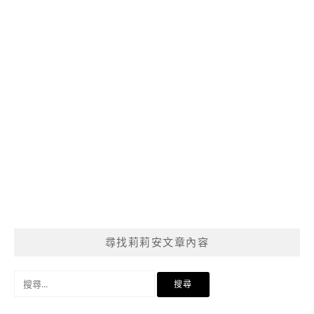
尋找莉莉安文章內容
搜
尋
關