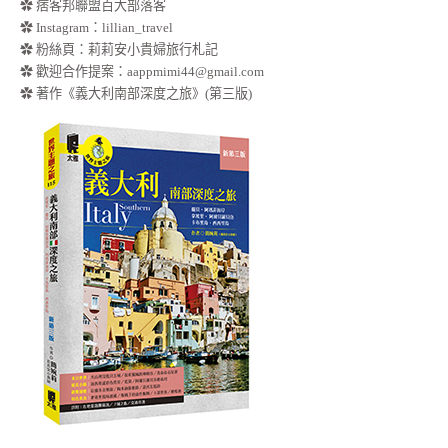
✿ 痞客邦聯盟百大部落客
✿
Instagram：lillian_travel
✿
粉絲頁：莉莉安小貴婦旅行札記
✿ 歡迎合作提案：
aappmimi44@gmail.com
✿ 著作《義大利南部深度之旅》(第三版)