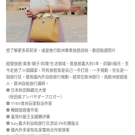
想了解更多莉莉安，或是進行歐洲專業旅遊諮詢，歡迎點選照片
經營旅遊/美食/親子/料理/生活領域，曾旅居義大利5年、荷蘭6個月，至
今走過了31個國家，所有旅程皆是自己一手打造、一手規劃，完全是一
個旅行狂。擅長國內外自助旅行規劃，經常在歐洲旅行，為歐洲旅遊達
人、歐洲自助旅行講師。
✿ 日本秋田縣觀光大使
（秋田県アンバサダーブロガー）
✿ TVBS食尚玩家駐站作家
✿ 暢銷旅遊書作家
✿ 臺灣炒飯王全國賽評審
✿ Italy義大利自助旅行交流站 FB社團版主
✿ 國內外多家知名家電商合作部落客