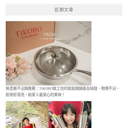
鍵
近期文章
字:
無塗層不沾鍋推薦：TiKOBO鈦工坊的鈦鈦鍋鍋面全純鈦、物理不沾、
耐用好清洗，給家人最安心的美味！