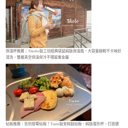
保溫杯推薦｜Tikobo鈦工坊經典袋鼠純鈦保溫瓶，大容量極輕不卡味好
清洗，雙層真空保溫保冷不殘留重金屬
砧板推薦｜告別發霉砧板！Tiann鈦安純鈦砧板、純鈦蛋形杯，打造健