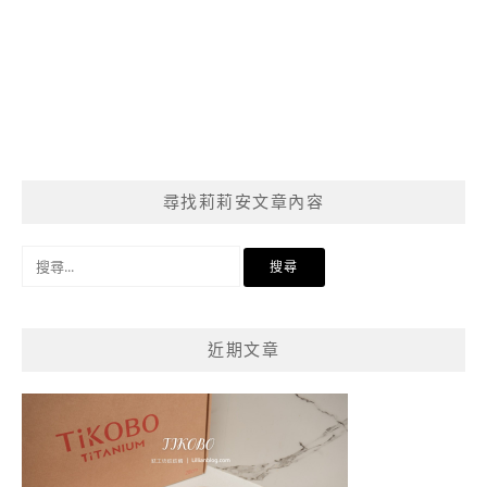
尋找莉莉安文章內容
搜
尋
關
鍵
近期文章
字: