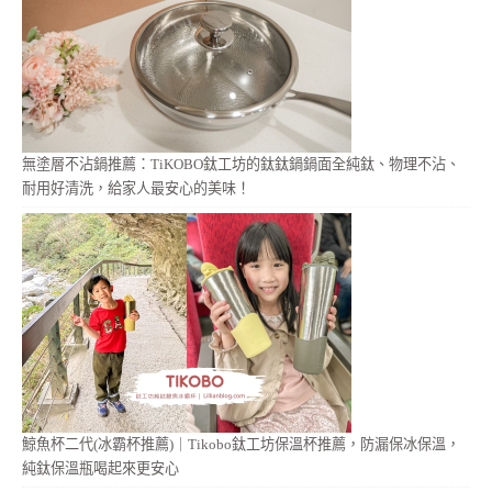
無塗層不沾鍋推薦：TiKOBO鈦工坊的鈦鈦鍋鍋面全純鈦、物理不沾、
耐用好清洗，給家人最安心的美味！
鯨魚杯二代(冰霸杯推薦)｜Tikobo鈦工坊保溫杯推薦，防漏保冰保溫，
純鈦保溫瓶喝起來更安心