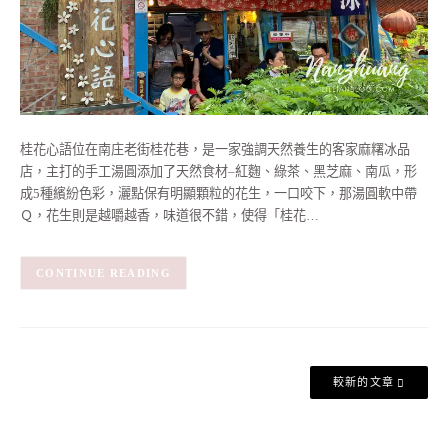
桂花心語位在南庄老街桂花巷，是一家強調天然養生的客家麻糬冰品
店，主打的手工湯圓添加了天然食材–紅麴、綠茶、黑芝麻、南瓜，形
成5種繽紛色彩，灑點保有明顯顆粒的花生，一口咬下，那湯圓軟中帶
Ｑ，花生則是越嚼越香，味道很不錯，使得「桂花…
CONTINUE READING
文
較新的文章
章
導