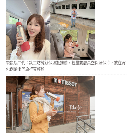
袋鼠瓶二代：鈦工坊純鈦保溫瓶推薦，輕量雙層真空保溫保冷，放在背
包側帶出門旅行真輕鬆