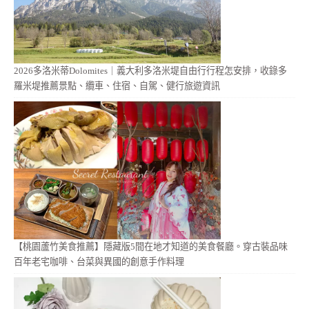
2026多洛米蒂Dolomites｜義大利多洛米堤自由行行程怎安排，收錄多
羅米堤推薦景點、纜車、住宿、自駕、健行旅遊資訊
【桃園蘆竹美食推薦】隱藏版5間在地才知道的美食餐廳。穿古裝品味
百年老宅咖啡、台菜與異國的創意手作料理