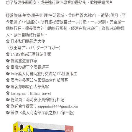
想了解更多莉莉安，或是進行歐洲專業旅遊諮詢，歡迎點選照片
經營旅遊/美食/親子/料理/生活領域，曾旅居義大利5年、荷蘭6個月，至
今走過了31個國家，所有旅程皆是自己一手打造、一手規劃，完全是一
個旅行狂。擅長國內外自助旅行規劃，經常在歐洲旅行，為歐洲旅遊達
人、歐洲自助旅行講師。
✿ 日本秋田縣觀光大使
（秋田県アンバサダーブロガー）
✿ TVBS食尚玩家駐站作家
✿ 暢銷旅遊書作家
✿ 臺灣炒飯王全國賽評審
✿ Italy義大利自助旅行交流站 FB社團版主
✿ 國內外多家知名家電商合作部落客
✿ 痞客邦聯盟百大部落客
✿
Instagram：lillian_travel
✿
粉絲頁：莉莉安小貴婦旅行札記
✿ 歡迎合作提案：
aappmimi44@gmail.com
✿ 著作《義大利南部深度之旅》(第三版)