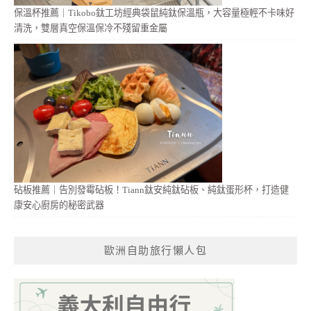
保溫杯推薦｜Tikobo鈦工坊經典袋鼠純鈦保溫瓶，大容量極輕不卡味好
清洗，雙層真空保溫保冷不殘留重金屬
砧板推薦｜告別發霉砧板！Tiann鈦安純鈦砧板、純鈦蛋形杯，打造健
康安心廚房的秘密武器
歐洲自助旅行懶人包