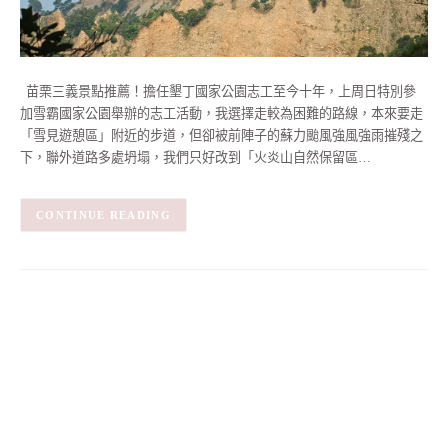
苗栗三義景點推薦！擔任墾丁國家公園志工至今十年，上周日特別參
加雪霸國家公園舉辦的志工活動，我選擇走較為困難的路線，本來要走
「雪見遊憩區」附近的步道，但卻被前陣子的蘇力颱風強風強雨摧殘之
下，聯外道路多處坍塌，我們只好改到「火炎山自然保留區…
CONTINUE READING