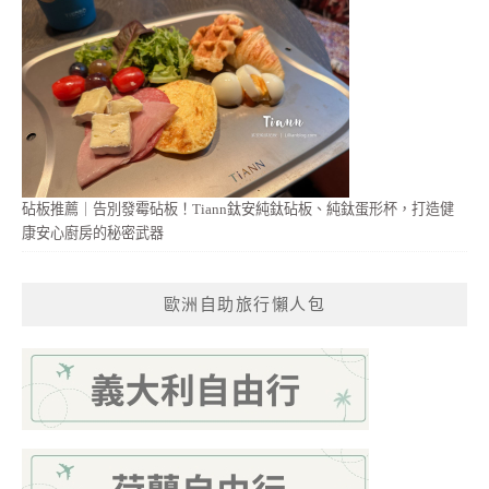
砧板推薦｜告別發霉砧板！Tiann鈦安純鈦砧板、純鈦蛋形杯，打造健
康安心廚房的秘密武器
歐洲自助旅行懶人包