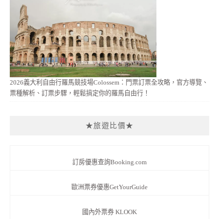
2026義大利自由行羅馬競技場Colossem：門票訂票全攻略，官方導覽、
票種解析、訂票步驟，輕鬆搞定你的羅馬自由行！
★旅遊比價★
訂房優惠查詢Booking.com
歐洲票券優惠GetYourGuide
國內外票券 KLOOK