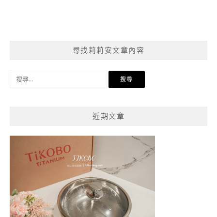
尋找莉莉安文章內容
搜
尋
關
鍵
近期文章
字: