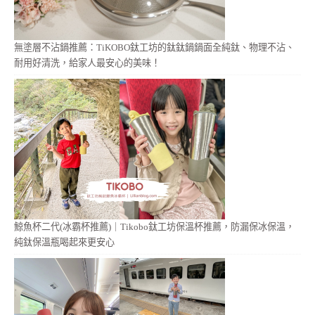
無塗層不沾鍋推薦：TiKOBO鈦工坊的鈦鈦鍋鍋面全純鈦、物理不沾、
耐用好清洗，給家人最安心的美味！
鯨魚杯二代(冰霸杯推薦)｜Tikobo鈦工坊保溫杯推薦，防漏保冰保溫，
純鈦保溫瓶喝起來更安心