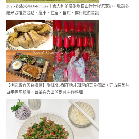
2026多洛米蒂Dolomites｜義大利多洛米堤自由行行程怎安排，收錄多
羅米堤推薦景點、纜車、住宿、自駕、健行旅遊資訊
【桃園蘆竹美食推薦】隱藏版5間在地才知道的美食餐廳。穿古裝品味
百年老宅咖啡、台菜與異國的創意手作料理