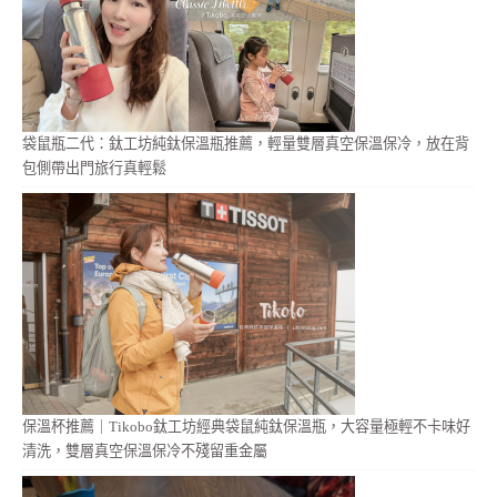
袋鼠瓶二代：鈦工坊純鈦保溫瓶推薦，輕量雙層真空保溫保冷，放在背
包側帶出門旅行真輕鬆
保溫杯推薦｜Tikobo鈦工坊經典袋鼠純鈦保溫瓶，大容量極輕不卡味好
清洗，雙層真空保溫保冷不殘留重金屬