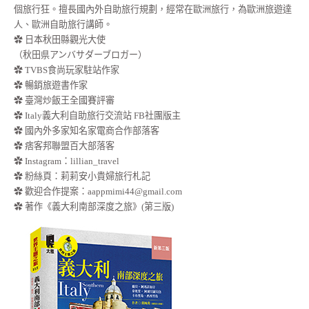
個旅行狂。擅長國內外自助旅行規劃，經常在歐洲旅行，為歐洲旅遊達
人、歐洲自助旅行講師。
✿ 日本秋田縣觀光大使
（秋田県アンバサダーブロガー）
✿ TVBS食尚玩家駐站作家
✿ 暢銷旅遊書作家
✿ 臺灣炒飯王全國賽評審
✿ Italy義大利自助旅行交流站 FB社團版主
✿ 國內外多家知名家電商合作部落客
✿ 痞客邦聯盟百大部落客
✿
Instagram：lillian_travel
✿
粉絲頁：莉莉安小貴婦旅行札記
✿ 歡迎合作提案：
aappmimi44@gmail.com
✿ 著作《義大利南部深度之旅》(第三版)