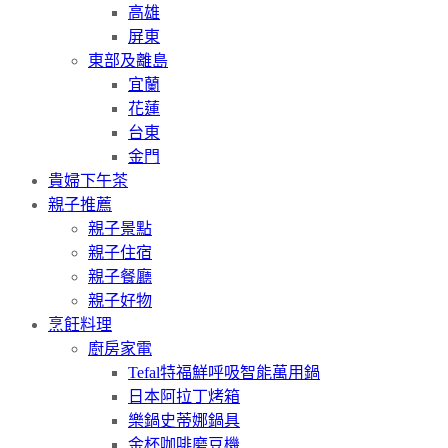
高雄
屏東
東部及離島
宜蘭
花蓮
台東
金門
貴婦下午茶
親子推薦
親子景點
親子住宿
親子餐廳
親子好物
烹飪料理
廚房家電
Tefal特福鮮呼吸智能萬用鍋
日本阿拉丁烤箱
樂鍋史蒂娜鍋具
金杯咖啡磨豆機