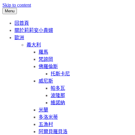
Skip to content
Menu
回首頁
關於莉莉安小貴婦
歐洲
義大利
羅馬
梵諦岡
佛羅倫斯
托斯卡尼
威尼斯
帕多瓦
波隆那
維諾納
米蘭
多洛米蒂
五漁村
阿爾貝羅貝洛