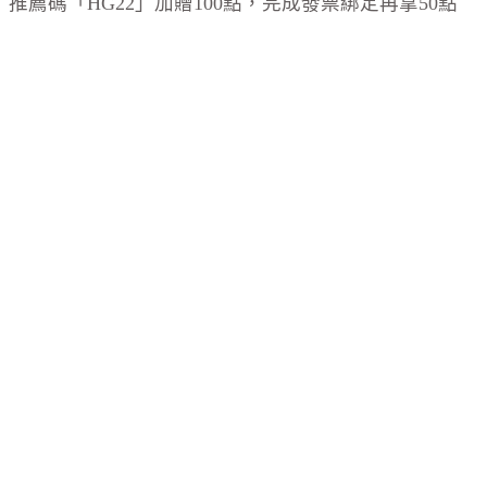
推薦碼「HG22」加贈100點，完成發票綁定再拿50點