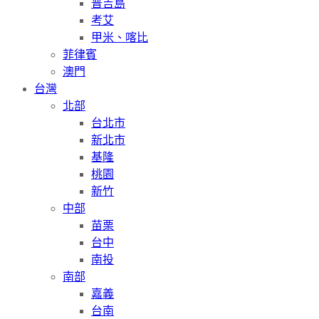
普吉島
考艾
甲米、喀比
菲律賓
澳門
台灣
北部
台北市
新北市
基隆
桃園
新竹
中部
苗栗
台中
南投
南部
嘉義
台南