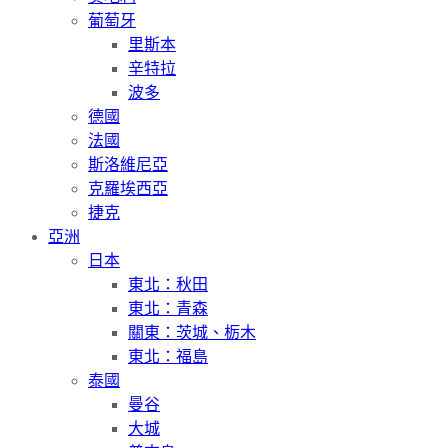
葡萄牙
里斯本
辛特拉
波多
德國
法國
斯洛維尼亞
克羅埃西亞
捷克
亞洲
日本
東北：秋田
東北：青森
關東：茨城、栃木
東北：福島
泰國
曼谷
大城