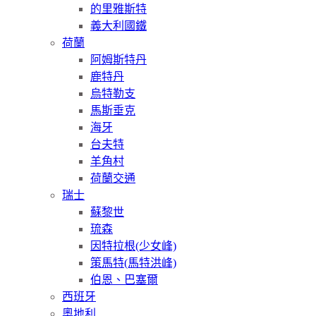
的里雅斯特
義大利國鐵
荷蘭
阿姆斯特丹
鹿特丹
烏特勒支
馬斯垂克
海牙
台夫特
羊角村
荷蘭交通
瑞士
蘇黎世
琉森
因特拉根(少女峰)
策馬特(馬特洪峰)
伯恩、巴塞爾
西班牙
奧地利