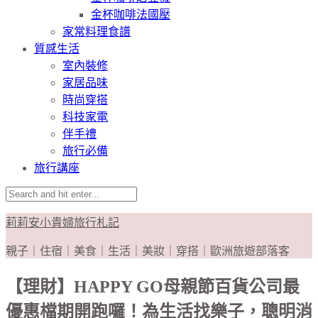
金杯咖啡法國壓
家常料理食譜
質感生活
室內裝修
家居品味
時尚穿搭
科技家電
伴手禮
旅行必備
旅行講座
莉莉安小貴婦旅行札記
親子｜住宿｜美食｜生活｜美妝｜穿搭｜歐洲旅遊部落客
【理財】HAPPY GO母親節百貨公司最
優惠檔期開跑囉！為生活找樂子，聰明消