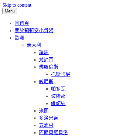
Skip to content
Menu
回首頁
關於莉莉安小貴婦
歐洲
義大利
羅馬
梵諦岡
佛羅倫斯
托斯卡尼
威尼斯
帕多瓦
波隆那
維諾納
米蘭
多洛米蒂
五漁村
阿爾貝羅貝洛