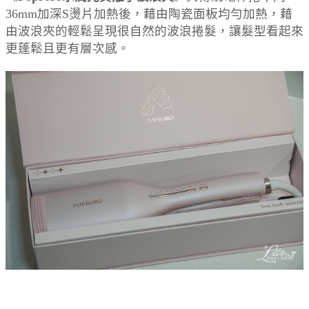
36mm加深S燙片加熱後，藉由陶瓷面板均勻加熱，藉
由波浪夾的輕鬆呈現很自然的波浪捲髮，讓髮型看起來
更蓬鬆且更有層次感。