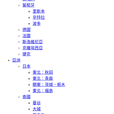
葡萄牙
里斯本
辛特拉
波多
德國
法國
斯洛維尼亞
克羅埃西亞
捷克
亞洲
日本
東北：秋田
東北：青森
關東：茨城、栃木
東北：福島
泰國
曼谷
大城