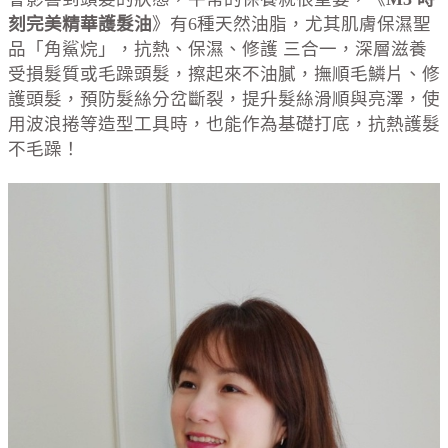
刻完美精華護髮油
》有6種天然油脂，尤其肌膚保濕聖
品「角鯊烷」，抗熱、保濕、修護 三合一，深層滋養
受損髮質或毛躁頭髮，擦起來不油膩，撫順毛鱗片、修
護頭髮，預防髮絲分岔斷裂，提升髮絲滑順與亮澤，使
用波浪捲等造型工具時，也能作為基礎打底，抗熱護髮
不毛躁！