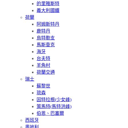
的里雅斯特
義大利國鐵
荷蘭
阿姆斯特丹
鹿特丹
烏特勒支
馬斯垂克
海牙
台夫特
羊角村
荷蘭交通
瑞士
蘇黎世
琉森
因特拉根(少女峰)
策馬特(馬特洪峰)
伯恩、巴塞爾
西班牙
奧地利