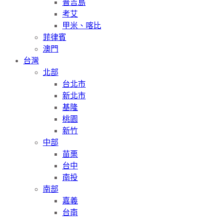
普吉島
考艾
甲米、喀比
菲律賓
澳門
台灣
北部
台北市
新北市
基隆
桃園
新竹
中部
苗栗
台中
南投
南部
嘉義
台南