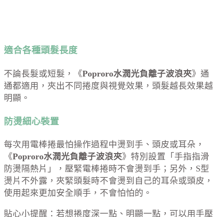
適合各種頭髮長度
不論長髮或短髮，《
Poproro水潤光負離子波浪夾
》通
通都適用，夾出不同捲度與視覺效果，頭髮越長效果越
明顯。
防燙細心裝置
每次用電棒捲最怕操作過程中燙到手、頭皮或耳朵，
《
Poproro水潤光負離子波浪夾
》特別設置「手指指滑
防燙隔熱片」，壓緊電棒捲時不會燙到手；另外，S型
燙片不外露，夾緊頭髮時不會燙到自己的耳朵或頭皮，
使用起來更加安全順手，不會怕怕的。
貼心小提醒：若想捲度深一點、明顯一點，可以用手壓