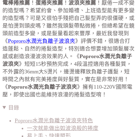
電棒捲推薦
！
蛋捲夾推薦
！
波浪夾推薦
！厭倦一成不變
的造型嗎？希望約會、參加婚禮、上班造型能有更多變
的造型嗎？可是又很怕手殘把自己髮型弄的很僵硬，或
是怕燙到頭皮嗎？雖然我頭髮帶點微捲，但總希望在鏡
頭前造型多變，或是髮量看起來豐厚，最近我發現到
《
Poproro水潤光負離子波浪夾
》評價不錯，很適合打
造蓬鬆、自然的捲髮造型，特別適合想要增加頭髮層次
感或創造浪漫波浪效果的人。《
Poproro水潤光負離子
波浪夾
》短短15秒預熱完成，4段溫控適用各種髮質，
不外露的36mm大S燙片，邊燙邊釋放負離子護髮，短
時間之內就有完美捲度與好髮質，實在是非常好用！
《
Poproro水潤光負離子波浪夾
》擁有110-220V國際電
壓，即使出國也能維持浪漫的捲髮造型唷！
目錄
Poproro水潤光負離子波浪夾特色
一次就能做出如波浪般的捲度
易上手、快速塑形