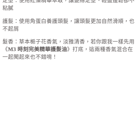
定型：使用紅藻精華萃取，讓髮絲定型、輕盈蓬鬆卻不
粘膩
護髮：使用角蛋白養護頭髮，讓頭髮更加自然滑順，也
不起屑
髮香：草本梔子花香氣，淡雅清香，若你跟我一樣先用
《
M3 時刻完美精華護髮油
》打底，這兩種香氣混合在
一起聞起來也不錯唷！