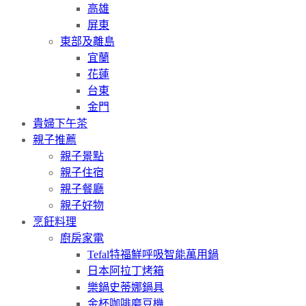
高雄
屏東
東部及離島
宜蘭
花蓮
台東
金門
貴婦下午茶
親子推薦
親子景點
親子住宿
親子餐廳
親子好物
烹飪料理
廚房家電
Tefal特福鮮呼吸智能萬用鍋
日本阿拉丁烤箱
樂鍋史蒂娜鍋具
金杯咖啡磨豆機