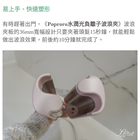
易上手、快速塑形
有時趕著出門，《
Poproro水潤光負離子波浪夾
》波浪
夾板的36mm寬幅設計只要夾著頭髮15秒鐘，就能輕鬆
做出波浪效果，前後約10分鐘就完成了。