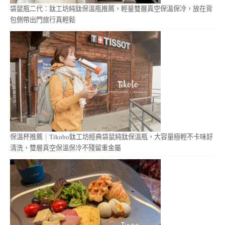
袋鼠瓶二代：鈦工坊純鈦保溫瓶推薦，輕量雙層真空保溫保冷，放在背
包側帶出門旅行真輕鬆
保溫杯推薦｜Tikobo鈦工坊經典袋鼠純鈦保溫瓶，大容量極輕不卡味好
清洗，雙層真空保溫保冷不殘留重金屬