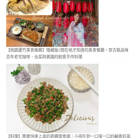
【桃園蘆竹美食推薦】隱藏版5間在地才知道的美食餐廳。穿古裝品味
百年老宅咖啡、台菜與異國的創意手作料理
【料理】簡單快速上桌的蒼蠅頭食譜｜小孩吃到一口接一口的鹹香好滋