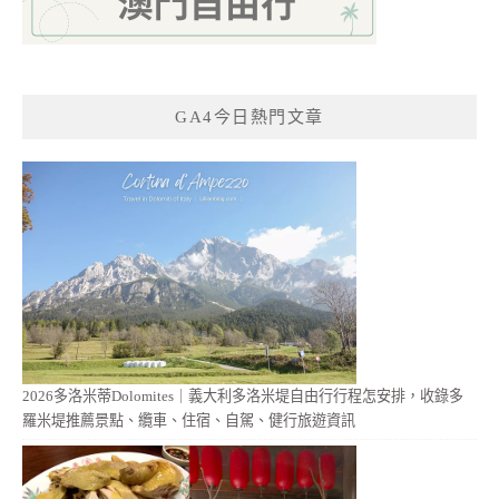
GA4今日熱門文章
2026多洛米蒂Dolomites｜義大利多洛米堤自由行行程怎安排，收錄多
羅米堤推薦景點、纜車、住宿、自駕、健行旅遊資訊