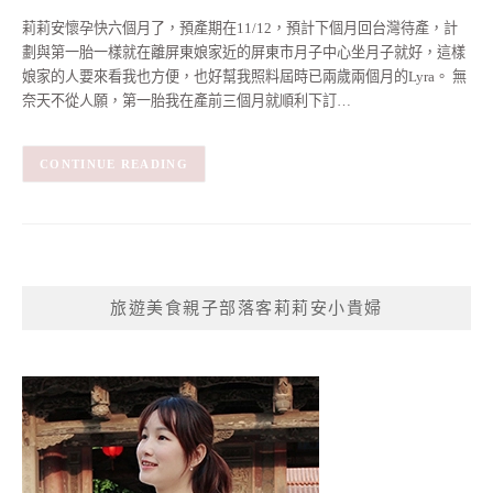
莉莉安懷孕快六個月了，預產期在11/12，預計下個月回台灣待產，計
劃與第一胎一樣就在離屏東娘家近的屏東市月子中心坐月子就好，這樣
娘家的人要來看我也方便，也好幫我照料屆時已兩歲兩個月的Lyra。 無
奈天不從人願，第一胎我在產前三個月就順利下訂…
CONTINUE READING
旅遊美食親子部落客莉莉安小貴婦