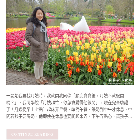
一開始我要找月嫂時，我就問我同學「顧完寶寶後，月嫂不就很閒
嗎？」，我同學說「月嫂超忙，你怎會覺得他很閒」，現在完全驗證
了！月嫂從早上七點半起床弄早餐、準備午餐、餵奶到中午才休息，中
間若孩子要喝奶，他即使在休息也要爬起來弄，下午弄點心、幫孩子…
CONTINUE READING