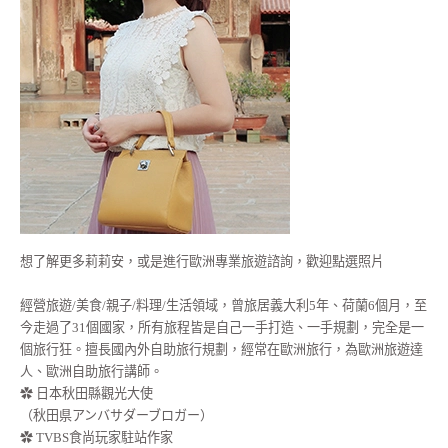
想了解更多莉莉安，或是進行歐洲專業旅遊諮詢，歡迎點選照片
經營旅遊/美食/親子/料理/生活領域，曾旅居義大利5年、荷蘭6個月，至
今走過了31個國家，所有旅程皆是自己一手打造、一手規劃，完全是一
個旅行狂。擅長國內外自助旅行規劃，經常在歐洲旅行，為歐洲旅遊達
人、歐洲自助旅行講師。
✿ 日本秋田縣觀光大使
（秋田県アンバサダーブロガー）
✿ TVBS食尚玩家駐站作家