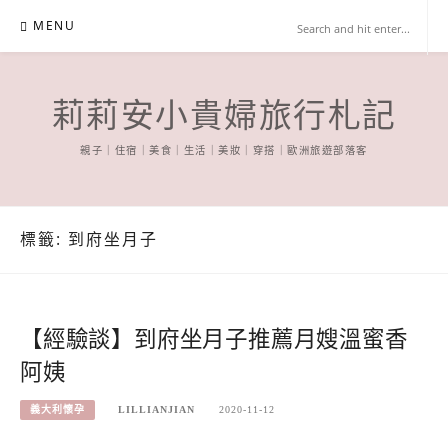
Skip
MENU
to
content
莉莉安小貴婦旅行札記
親子｜住宿｜美食｜生活｜美妝｜穿搭｜歐洲旅遊部落客
標籤:
到府坐月子
【經驗談】到府坐月子推薦月嫂溫蜜香
阿姨
義大利懷孕
LILLIANJIAN
2020-11-12