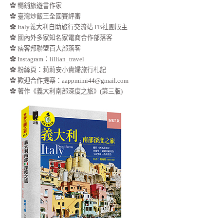
✿ 暢銷旅遊書作家
✿ 臺灣炒飯王全國賽評審
✿ Italy義大利自助旅行交流站 FB社團版主
✿ 國內外多家知名家電商合作部落客
✿ 痞客邦聯盟百大部落客
✿
Instagram：lillian_travel
✿
粉絲頁：莉莉安小貴婦旅行札記
✿ 歡迎合作提案：
aappmimi44@gmail.com
✿ 著作《義大利南部深度之旅》(第三版)