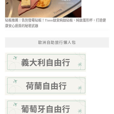
砧板推薦｜告別發霉砧板！Tiann鈦安純鈦砧板、純鈦蛋形杯，打造健
康安心廚房的秘密武器
歐洲自助旅行懶人包