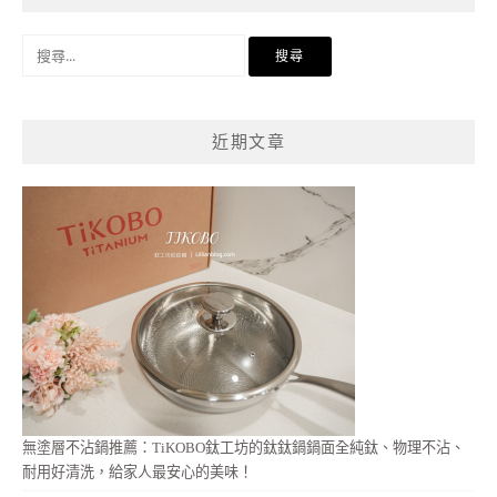
搜
尋
關
鍵
近期文章
字:
無塗層不沾鍋推薦：TiKOBO鈦工坊的鈦鈦鍋鍋面全純鈦、物理不沾、
耐用好清洗，給家人最安心的美味！