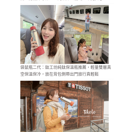
袋鼠瓶二代：鈦工坊純鈦保溫瓶推薦，輕量雙層真
空保溫保冷，放在背包側帶出門旅行真輕鬆