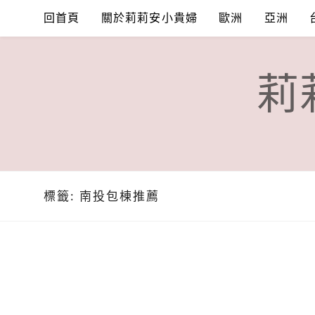
Skip
回首頁
關於莉莉安小貴婦
歐洲
亞洲
to
content
莉
標籤:
南投包棟推薦