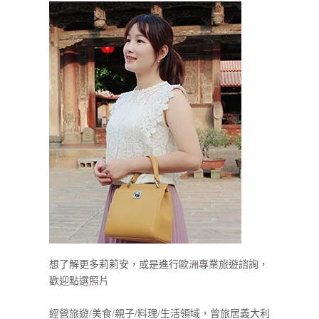
想了解更多莉莉安，或是進行歐洲專業旅遊諮詢，
歡迎點選照片
經營旅遊/美食/親子/料理/生活領域，曾旅居義大利