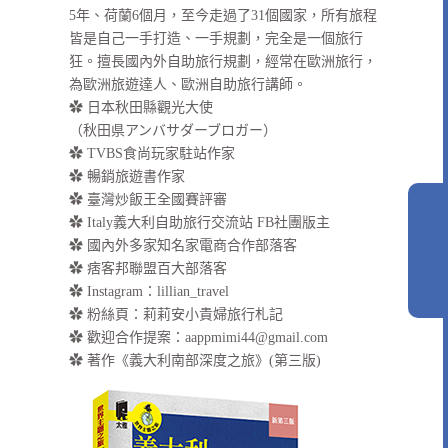
5年、荷蘭6個月，至今走過了31個國家，所有旅程
皆是自己一手打造、一手規劃，完全是一個旅行
狂。擅長國內外自助旅行規劃，經常在歐洲旅行，
為歐洲旅遊達人、歐洲自助旅行講師。
✿ 日本秋田縣觀光大使
（秋田県アンバサダーブロガー）
✿ TVBS食尚玩家駐站作家
✿ 暢銷旅遊書作家
✿ 臺灣炒飯王全國賽評審
✿ Italy義大利自助旅行交流站 FB社團版主
✿ 國內外多家知名家電商合作部落客
✿ 痞客邦聯盟百大部落客
✿
Instagram：lillian_travel
✿
粉絲頁：莉莉安小貴婦旅行札記
✿ 歡迎合作提案：
aappmimi44@gmail.com
✿ 著作《義大利南部深度之旅》(第三版)