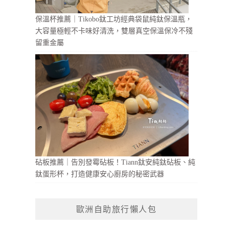
保溫杯推薦｜Tikobo鈦工坊經典袋鼠純鈦保溫瓶，
大容量極輕不卡味好清洗，雙層真空保溫保冷不殘
留重金屬
砧板推薦｜告別發霉砧板！Tiann鈦安純鈦砧板、純
鈦蛋形杯，打造健康安心廚房的秘密武器
歐洲自助旅行懶人包