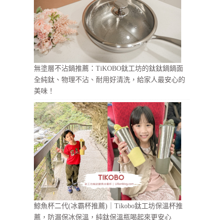
無塗層不沾鍋推薦：TiKOBO鈦工坊的鈦鈦鍋鍋面
全純鈦、物理不沾、耐用好清洗，給家人最安心的
美味！
鯨魚杯二代(冰霸杯推薦)｜Tikobo鈦工坊保溫杯推
薦，防漏保冰保溫，純鈦保溫瓶喝起來更安心