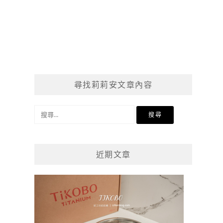
尋找莉莉安文章內容
搜
尋
關
鍵
近期文章
字: