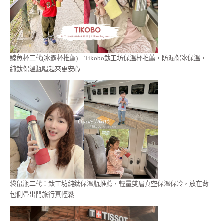
鯨魚杯二代(冰霸杯推薦)｜Tikobo鈦工坊保溫杯推薦，防漏保冰保溫，
純鈦保溫瓶喝起來更安心
袋鼠瓶二代：鈦工坊純鈦保溫瓶推薦，輕量雙層真空保溫保冷，放在背
包側帶出門旅行真輕鬆