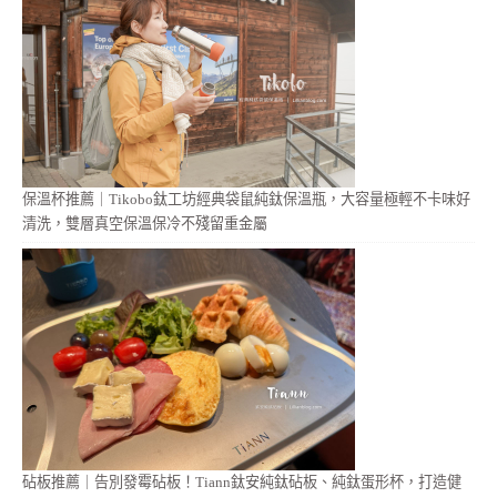
保溫杯推薦｜Tikobo鈦工坊經典袋鼠純鈦保溫瓶，大容量極輕不卡味好
清洗，雙層真空保溫保冷不殘留重金屬
砧板推薦｜告別發霉砧板！Tiann鈦安純鈦砧板、純鈦蛋形杯，打造健