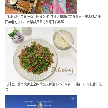
【桃園蘆竹美食推薦】隱藏版5間在地才知道的美食餐廳。穿古裝品味
百年老宅咖啡、台菜與異國的創意手作料理
【料理】簡單快速上桌的蒼蠅頭食譜｜小孩吃到一口接一口的鹹香好滋
味