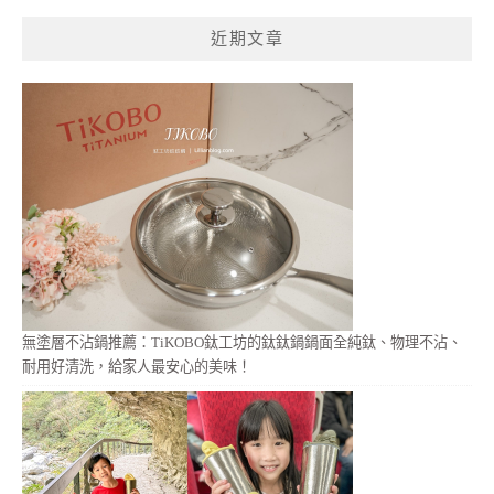
鍵
近期文章
字:
無塗層不沾鍋推薦：TiKOBO鈦工坊的鈦鈦鍋鍋面全純鈦、物理不沾、
耐用好清洗，給家人最安心的美味！