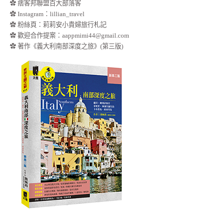
✿ 痞客邦聯盟百大部落客
✿
Instagram：lillian_travel
✿
粉絲頁：莉莉安小貴婦旅行札記
✿ 歡迎合作提案：
aappmimi44@gmail.com
✿ 著作《義大利南部深度之旅》(第三版)