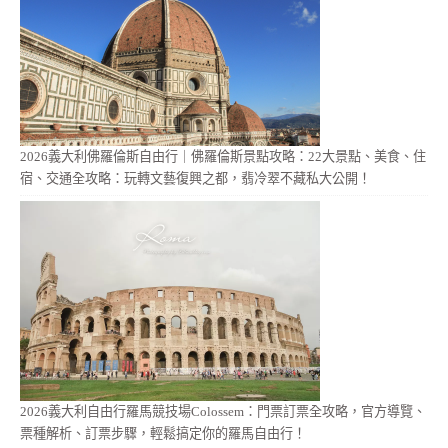
2026義大利佛羅倫斯自由行｜佛羅倫斯景點攻略：22大景點、美食、住
宿、交通全攻略：玩轉文藝復興之都，翡冷翠不藏私大公開！
2026義大利自由行羅馬競技場Colossem：門票訂票全攻略，官方導覽、
票種解析、訂票步驟，輕鬆搞定你的羅馬自由行！