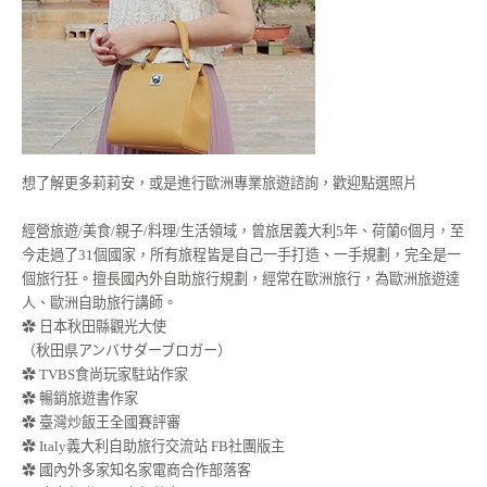
想了解更多莉莉安，或是進行歐洲專業旅遊諮詢，歡迎點選照片
經營旅遊/美食/親子/料理/生活領域，曾旅居義大利5年、荷蘭6個月，至
今走過了31個國家，所有旅程皆是自己一手打造、一手規劃，完全是一
個旅行狂。擅長國內外自助旅行規劃，經常在歐洲旅行，為歐洲旅遊達
人、歐洲自助旅行講師。
✿ 日本秋田縣觀光大使
（秋田県アンバサダーブロガー）
✿ TVBS食尚玩家駐站作家
✿ 暢銷旅遊書作家
✿ 臺灣炒飯王全國賽評審
✿ Italy義大利自助旅行交流站 FB社團版主
✿ 國內外多家知名家電商合作部落客