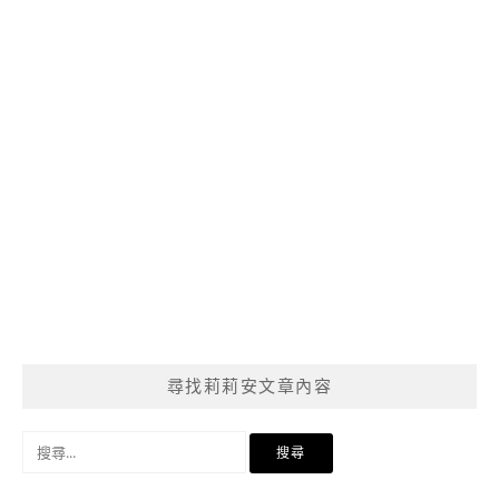
尋找莉莉安文章內容
搜
尋
關