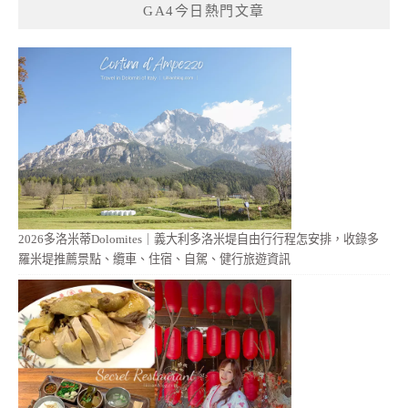
GA4今日熱門文章
2026多洛米蒂Dolomites｜義大利多洛米堤自由行行程怎安排，收錄多
羅米堤推薦景點、纜車、住宿、自駕、健行旅遊資訊