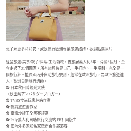
想了解更多莉莉安，或是進行歐洲專業旅遊諮詢，歡迎點選照片
經營旅遊/美食/親子/料理/生活領域，曾旅居義大利5年、荷蘭6個月，至
今走過了31個國家，所有旅程皆是自己一手打造、一手規劃，完全是一
個旅行狂。擅長國內外自助旅行規劃，經常在歐洲旅行，為歐洲旅遊達
人、歐洲自助旅行講師。
✿ 日本秋田縣觀光大使
（秋田県アンバサダーブロガー）
✿ TVBS食尚玩家駐站作家
✿ 暢銷旅遊書作家
✿ 臺灣炒飯王全國賽評審
✿ Italy義大利自助旅行交流站 FB社團版主
✿ 國內外多家知名家電商合作部落客