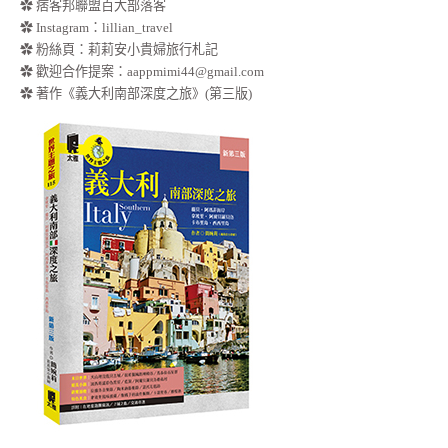
✿ 痞客邦聯盟百大部落客
✿
Instagram：lillian_travel
✿
粉絲頁：莉莉安小貴婦旅行札記
✿ 歡迎合作提案：
aappmimi44@gmail.com
✿ 著作《義大利南部深度之旅》(第三版)