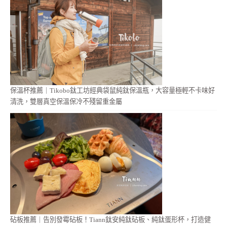
保溫杯推薦｜Tikobo鈦工坊經典袋鼠純鈦保溫瓶，大容量極輕不卡味好
清洗，雙層真空保溫保冷不殘留重金屬
砧板推薦｜告別發霉砧板！Tiann鈦安純鈦砧板、純鈦蛋形杯，打造健