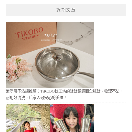
鍵
近期文章
字:
無塗層不沾鍋推薦：TiKOBO鈦工坊的鈦鈦鍋鍋面全純鈦、物理不沾、
耐用好清洗，給家人最安心的美味！