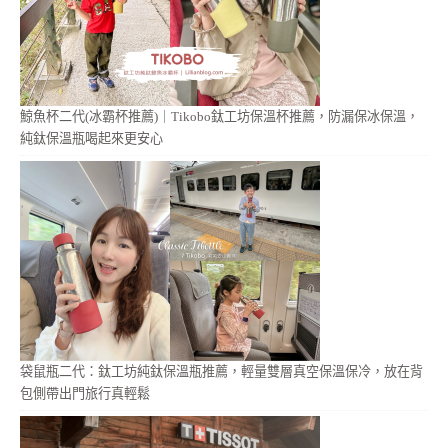
鯨魚杯二代(冰霸杯推薦)｜Tikobo鈦工坊保溫杯推薦，防漏保冰保溫，
純鈦保溫瓶喝起來更安心
袋鼠瓶二代：鈦工坊純鈦保溫瓶推薦，輕量雙層真空保溫保冷，放在背
包側帶出門旅行真輕鬆