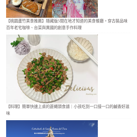
【桃園蘆竹美食推薦】隱藏版5間在地才知道的美食餐廳。穿古裝品味
百年老宅咖啡、台菜與異國的創意手作料理
【料理】簡單快速上桌的蒼蠅頭食譜｜小孩吃到一口接一口的鹹香好滋
味