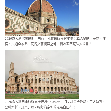
2026義大利佛羅倫斯自由行｜佛羅倫斯景點攻略：22大景點、美食、住
宿、交通全攻略：玩轉文藝復興之都，翡冷翠不藏私大公開！
2026義大利自由行羅馬競技場Colossem：門票訂票全攻略，官方導覽、
票種解析、訂票步驟，輕鬆搞定你的羅馬自由行！