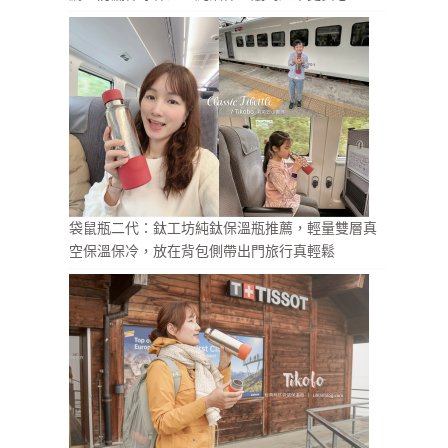
袋鼠瓶二代：鈦工坊純鈦保溫瓶推薦，輕量雙層真
空保溫保冷，放在背包側帶出門旅行真輕鬆