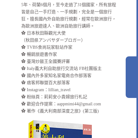
5年、荷蘭6個月，至今走過了31個國家，所有旅程
皆是自己一手打造、一手規劃，完全是一個旅行
狂。擅長國內外自助旅行規劃，經常在歐洲旅行，
為歐洲旅遊達人、歐洲自助旅行講師。
✿ 日本秋田縣觀光大使
（秋田県アンバサダーブロガー）
✿ TVBS食尚玩家駐站作家
✿ 暢銷旅遊書作家
✿ 臺灣炒飯王全國賽評審
✿ Italy義大利自助旅行交流站 FB社團版主
✿ 國內外多家知名家電商合作部落客
✿ 痞客邦聯盟百大部落客
✿
Instagram：lillian_travel
✿
粉絲頁：莉莉安小貴婦旅行札記
✿ 歡迎合作提案：
aappmimi44@gmail.com
✿ 著作《義大利南部深度之旅》(第三版)