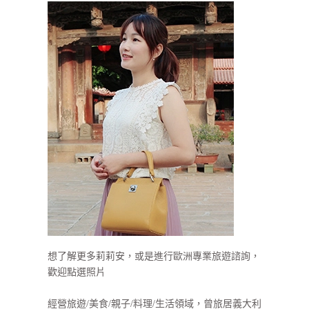
想了解更多莉莉安，或是進行歐洲專業旅遊諮詢，
歡迎點選照片
經營旅遊/美食/親子/料理/生活領域，曾旅居義大利