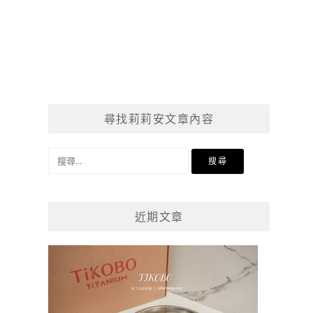
尋找莉莉安文章內容
搜
尋
關
鍵
近期文章
字: