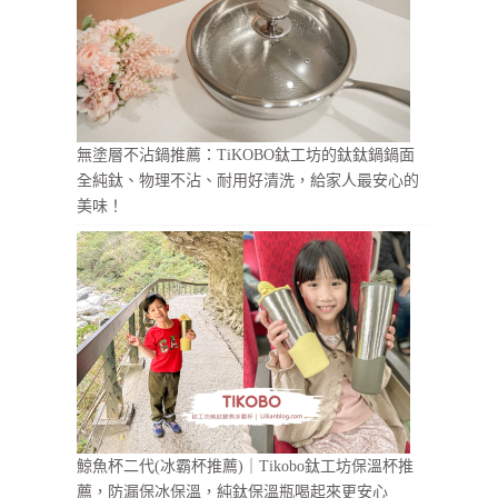
無塗層不沾鍋推薦：TiKOBO鈦工坊的鈦鈦鍋鍋面
全純鈦、物理不沾、耐用好清洗，給家人最安心的
美味！
鯨魚杯二代(冰霸杯推薦)｜Tikobo鈦工坊保溫杯推
薦，防漏保冰保溫，純鈦保溫瓶喝起來更安心