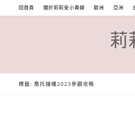
Skip
回首頁
關於莉莉安小貴婦
歐洲
亞洲
to
content
莉
標籤:
喬托鐘樓2023參觀攻略