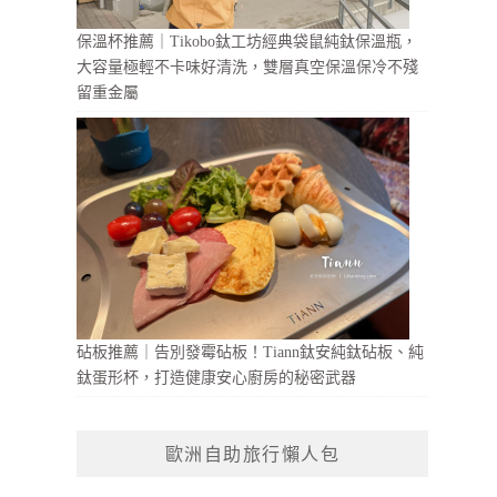
保溫杯推薦｜Tikobo鈦工坊經典袋鼠純鈦保溫瓶，
大容量極輕不卡味好清洗，雙層真空保溫保冷不殘
留重金屬
砧板推薦｜告別發霉砧板！Tiann鈦安純鈦砧板、純
鈦蛋形杯，打造健康安心廚房的秘密武器
歐洲自助旅行懶人包