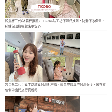
鯨魚杯二代(冰霸杯推薦)｜Tikobo鈦工坊保溫杯推薦，防漏保冰保溫，
純鈦保溫瓶喝起來更安心
袋鼠瓶二代：鈦工坊純鈦保溫瓶推薦，輕量雙層真空保溫保冷，放在背
包側帶出門旅行真輕鬆