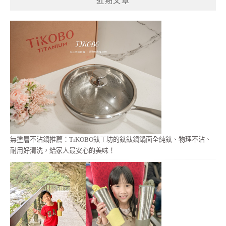
近期文章
字:
無塗層不沾鍋推薦：TiKOBO鈦工坊的鈦鈦鍋鍋面全純鈦、物理不沾、
耐用好清洗，給家人最安心的美味！