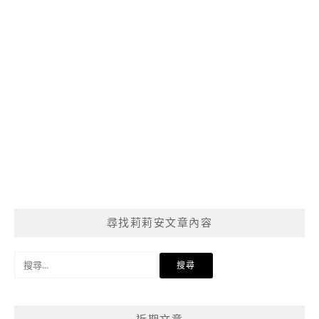
尋找莉莉安文章內容
搜
尋
關
鍵