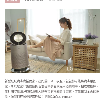
科技家電
LILLIANJIAN
2023-12-20
新型冠狀病毒席捲而來，出門戴口罩，衣服、包包都可能將病毒帶回
家，所以居家守護防疫的首要任務是回家先用酒精噴手、把衣物換掉，
並打開空氣清淨機過濾對人體有害的極細懸浮微粒，才能做到全面的保
護，讓我們在家也能森呼吸！ 圓筒狀的LG PuriCar…