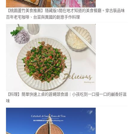
【桃園蘆竹美食推薦】隱藏版5間在地才知道的美食餐廳。穿古裝品味
百年老宅咖啡、台菜與異國的創意手作料理
【料理】簡單快速上桌的蒼蠅頭食譜｜小孩吃到一口接一口的鹹香好滋
味