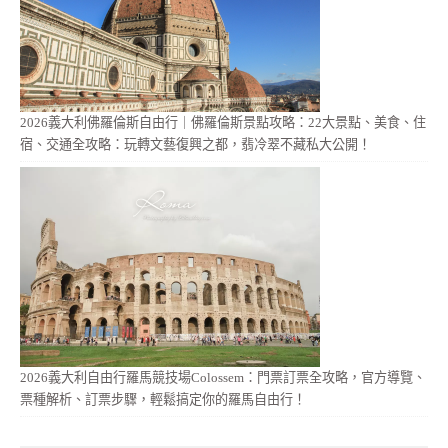
2026義大利佛羅倫斯自由行｜佛羅倫斯景點攻略：22大景點、美食、住
宿、交通全攻略：玩轉文藝復興之都，翡冷翠不藏私大公開！
2026義大利自由行羅馬競技場Colossem：門票訂票全攻略，官方導覽、
票種解析、訂票步驟，輕鬆搞定你的羅馬自由行！