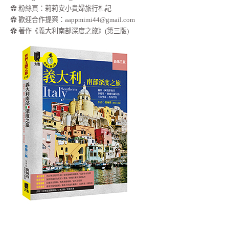
✿
粉絲頁：莉莉安小貴婦旅行札記
✿ 歡迎合作提案：
aappmimi44@gmail.com
✿ 著作《義大利南部深度之旅》(第三版)