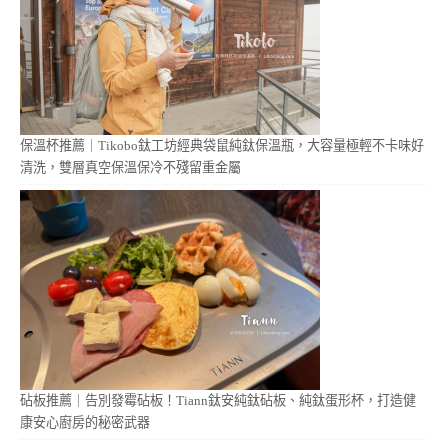
保溫杯推薦｜Tikobo鈦工坊經典袋鼠純鈦保溫瓶，大容量極輕不卡味好
清洗，雙層真空保溫保冷不殘留重金屬
砧板推薦｜告別發霉砧板！Tiann鈦安純鈦砧板、純鈦蛋形杯，打造健
康安心廚房的秘密武器