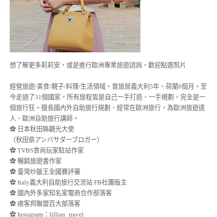
想了解更多莉莉安，或是進行歐洲專業旅遊諮詢，歡迎點選照片
經營旅遊/美食/親子/料理/生活領域，曾旅居義大利5年、荷蘭6個月，至
今走過了31個國家，所有旅程皆是自己一手打造、一手規劃，完全是一
個旅行狂。擅長國內外自助旅行規劃，經常在歐洲旅行，為歐洲旅遊達
人、歐洲自助旅行講師。
✿ 日本秋田縣觀光大使
（秋田県アンバサダーブロガー）
✿ TVBS食尚玩家駐站作家
✿ 暢銷旅遊書作家
✿ 臺灣炒飯王全國賽評審
✿ Italy義大利自助旅行交流站 FB社團版主
✿ 國內外多家知名家電商合作部落客
✿ 痞客邦聯盟百大部落客
✿
Instagram：lillian_travel