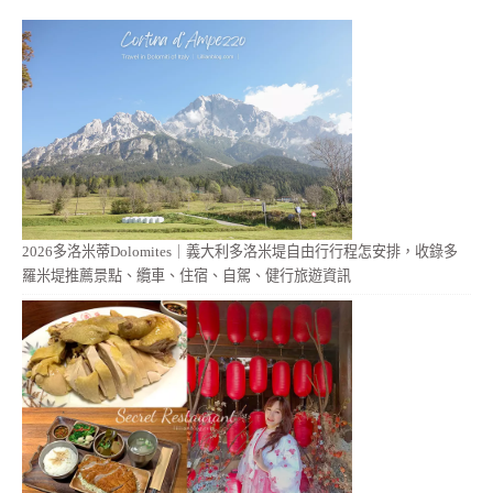
2026多洛米蒂Dolomites｜義大利多洛米堤自由行行程怎安排，收錄多
羅米堤推薦景點、纜車、住宿、自駕、健行旅遊資訊