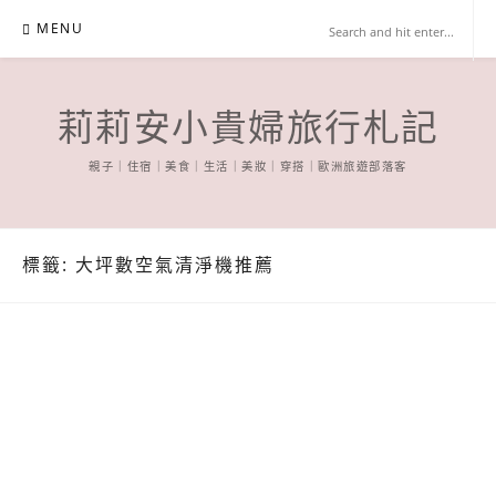
Skip
MENU
to
content
莉莉安小貴婦旅行札記
親子｜住宿｜美食｜生活｜美妝｜穿搭｜歐洲旅遊部落客
標籤:
大坪數空氣清淨機推薦