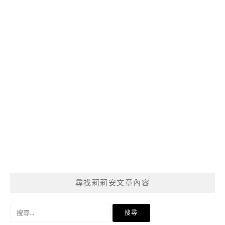
尋找莉莉安文章內容
搜
尋