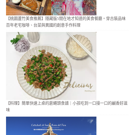
【桃園蘆竹美食推薦】隱藏版5間在地才知道的美食餐廳。穿古裝品味
百年老宅咖啡、台菜與異國的創意手作料理
【料理】簡單快速上桌的蒼蠅頭食譜｜小孩吃到一口接一口的鹹香好滋
味