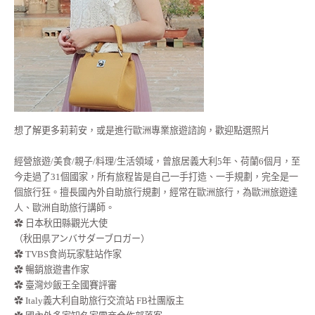
想了解更多莉莉安，或是進行歐洲專業旅遊諮詢，歡迎點選照片
經營旅遊/美食/親子/料理/生活領域，曾旅居義大利5年、荷蘭6個月，至
今走過了31個國家，所有旅程皆是自己一手打造、一手規劃，完全是一
個旅行狂。擅長國內外自助旅行規劃，經常在歐洲旅行，為歐洲旅遊達
人、歐洲自助旅行講師。
✿ 日本秋田縣觀光大使
（秋田県アンバサダーブロガー）
✿ TVBS食尚玩家駐站作家
✿ 暢銷旅遊書作家
✿ 臺灣炒飯王全國賽評審
✿ Italy義大利自助旅行交流站 FB社團版主