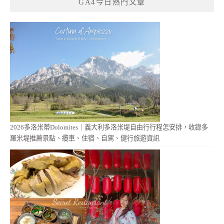
GA4今日熱門文章
2026多洛米蒂Dolomites｜義大利多洛米堤自由行行程怎安排，收錄多
羅米堤推薦景點、纜車、住宿、自駕、健行旅遊資訊