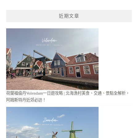
關
鍵
近期文章
字:
荷蘭福倫丹Volendam一日遊攻略 | 北海漁村美食、交通、景點全解析，
阿姆斯特丹近郊必訪！