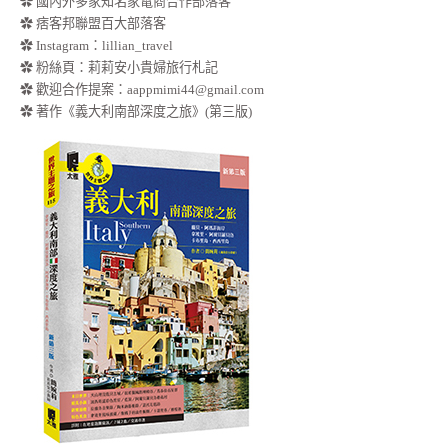
✿ 國內外多家知名家電商合作部落客
✿ 痞客邦聯盟百大部落客
✿
Instagram：lillian_travel
✿
粉絲頁：莉莉安小貴婦旅行札記
✿ 歡迎合作提案：
aappmimi44@gmail.com
✿ 著作《義大利南部深度之旅》(第三版)