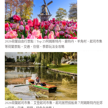
2026荷蘭自由行景點｜Top 25阿姆斯特丹、鹿特丹、羊角村、起司市集
等荷蘭景點，交通、住宿、季節玩法全攻略
2026荷蘭起司市集：艾登起司市集，起司居然搭船來？阿姆斯特丹近郊