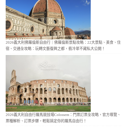
2026義大利佛羅倫斯自由行｜佛羅倫斯景點攻略：22大景點、美食、住
宿、交通全攻略：玩轉文藝復興之都，翡冷翠不藏私大公開！
2026義大利自由行羅馬競技場Colossem：門票訂票全攻略，官方導覽、
票種解析、訂票步驟，輕鬆搞定你的羅馬自由行！