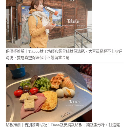
保溫杯推薦｜Tikobo鈦工坊經典袋鼠純鈦保溫瓶，大容量極輕不卡味好
清洗，雙層真空保溫保冷不殘留重金屬
砧板推薦｜告別發霉砧板！Tiann鈦安純鈦砧板、純鈦蛋形杯，打造健