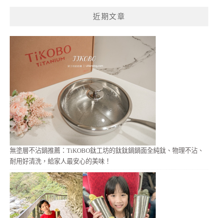
鍵
近期文章
字:
無塗層不沾鍋推薦：TiKOBO鈦工坊的鈦鈦鍋鍋面全純鈦、物理不沾、
耐用好清洗，給家人最安心的美味！