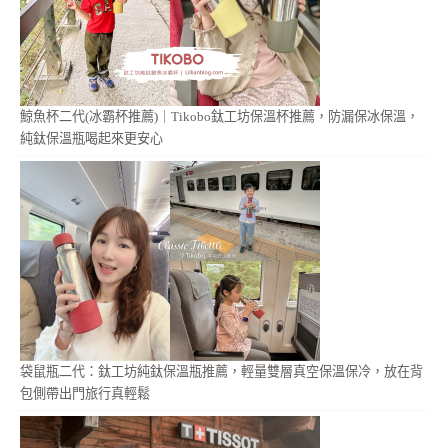
鯨魚杯二代(冰霸杯推薦)｜Tikobo鈦工坊保溫杯推薦，防漏保冰保溫，
純鈦保溫瓶喝起來更安心
袋鼠瓶二代：鈦工坊純鈦保溫瓶推薦，輕量雙層真空保溫保冷，放在背
包側帶出門旅行真輕鬆