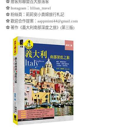
✿ 痞客邦聯盟百大部落客
✿
Instagram：lillian_travel
✿
粉絲頁：莉莉安小貴婦旅行札記
✿ 歡迎合作提案：
aappmimi44@gmail.com
✿ 著作《義大利南部深度之旅》(第三版)