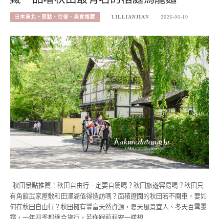
日本東北。景點、住宿、美食推薦
LILLIANJIAN
2026-06-19
秋田景點推薦！秋田自由行一定要自駕嗎？秋田旅遊容易嗎？秋田只
有角館武家屋敷和田澤湖值得造訪嗎？面積遼闊的秋田若不開車，要如
何在秋田自由行？秋田擁有豐富天然資源，夏天風景宜人、冬天百雪靄
靄，一年四季都適合旅行，若你跟莉莉安一樣想…