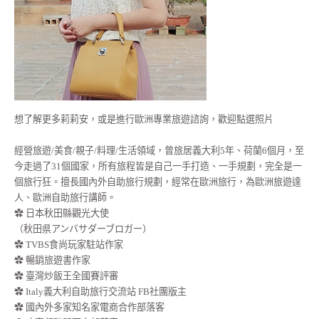
想了解更多莉莉安，或是進行歐洲專業旅遊諮詢，歡迎點選照片
經營旅遊/美食/親子/料理/生活領域，曾旅居義大利5年、荷蘭6個月，至
今走過了31個國家，所有旅程皆是自己一手打造、一手規劃，完全是一
個旅行狂。擅長國內外自助旅行規劃，經常在歐洲旅行，為歐洲旅遊達
人、歐洲自助旅行講師。
✿ 日本秋田縣觀光大使
（秋田県アンバサダーブロガー）
✿ TVBS食尚玩家駐站作家
✿ 暢銷旅遊書作家
✿ 臺灣炒飯王全國賽評審
✿ Italy義大利自助旅行交流站 FB社團版主
✿ 國內外多家知名家電商合作部落客