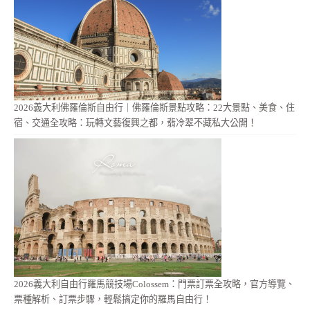
2026義大利佛羅倫斯自由行｜佛羅倫斯景點攻略：22大景點、美食、住
宿、交通全攻略：玩轉文藝復興之都，翡冷翠不藏私大公開！
2026義大利自由行羅馬競技場Colossem：門票訂票全攻略，官方導覽、
票種解析、訂票步驟，輕鬆搞定你的羅馬自由行！