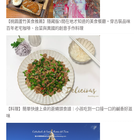
【桃園蘆竹美食推薦】隱藏版5間在地才知道的美食餐廳。穿古裝品味
百年老宅咖啡、台菜與異國的創意手作料理
【料理】簡單快速上桌的蒼蠅頭食譜｜小孩吃到一口接一口的鹹香好滋
味