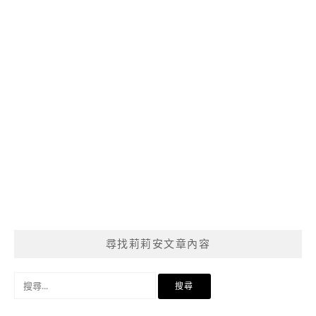
尋找莉莉安文章內容
搜
尋
關