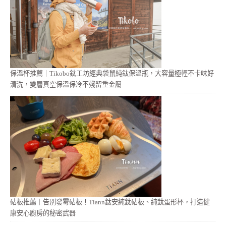
保溫杯推薦｜Tikobo鈦工坊經典袋鼠純鈦保溫瓶，大容量極輕不卡味好
清洗，雙層真空保溫保冷不殘留重金屬
砧板推薦｜告別發霉砧板！Tiann鈦安純鈦砧板、純鈦蛋形杯，打造健
康安心廚房的秘密武器