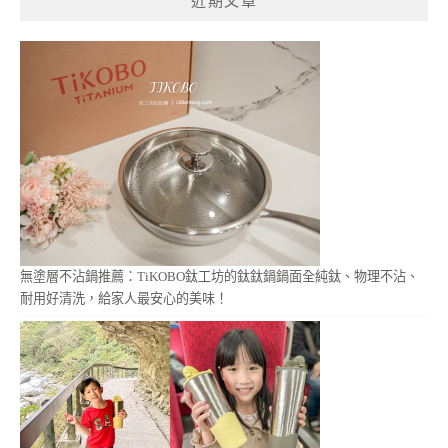
近期文章
字:
無塗層不沾鍋推薦：TiKOBO鈦工坊的鈦鈦鍋鍋面全純鈦、物理不沾、
耐用好清洗，給家人最安心的美味！