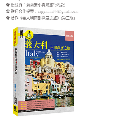
✿
粉絲頁：莉莉安小貴婦旅行札記
✿ 歡迎合作提案：
aappmimi44@gmail.com
✿ 著作《義大利南部深度之旅》(第三版)