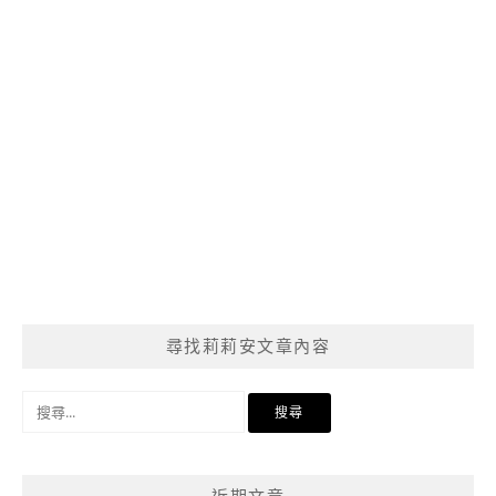
尋找莉莉安文章內容
搜
尋
關
鍵