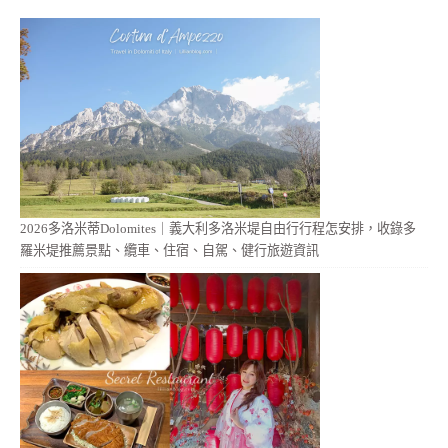
2026多洛米蒂Dolomites｜義大利多洛米堤自由行行程怎安排，收錄多
羅米堤推薦景點、纜車、住宿、自駕、健行旅遊資訊