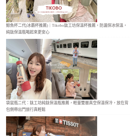
鯨魚杯二代(冰霸杯推薦)｜Tikobo鈦工坊保溫杯推薦，防漏保冰保溫，
純鈦保溫瓶喝起來更安心
袋鼠瓶二代：鈦工坊純鈦保溫瓶推薦，輕量雙層真空保溫保冷，放在背
包側帶出門旅行真輕鬆