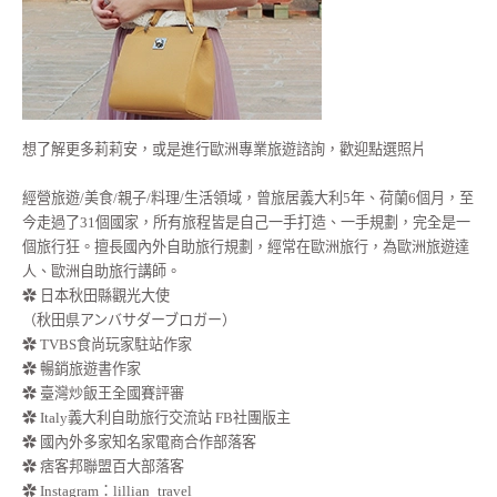
想了解更多莉莉安，或是進行歐洲專業旅遊諮詢，歡迎點選照片
經營旅遊/美食/親子/料理/生活領域，曾旅居義大利5年、荷蘭6個月，至
今走過了31個國家，所有旅程皆是自己一手打造、一手規劃，完全是一
個旅行狂。擅長國內外自助旅行規劃，經常在歐洲旅行，為歐洲旅遊達
人、歐洲自助旅行講師。
✿ 日本秋田縣觀光大使
（秋田県アンバサダーブロガー）
✿ TVBS食尚玩家駐站作家
✿ 暢銷旅遊書作家
✿ 臺灣炒飯王全國賽評審
✿ Italy義大利自助旅行交流站 FB社團版主
✿ 國內外多家知名家電商合作部落客
✿ 痞客邦聯盟百大部落客
✿
Instagram：lillian_travel