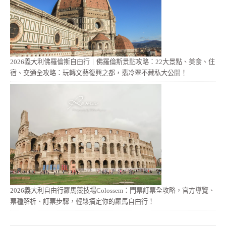
2026義大利佛羅倫斯自由行｜佛羅倫斯景點攻略：22大景點、美食、住
宿、交通全攻略：玩轉文藝復興之都，翡冷翠不藏私大公開！
2026義大利自由行羅馬競技場Colossem：門票訂票全攻略，官方導覽、
票種解析、訂票步驟，輕鬆搞定你的羅馬自由行！