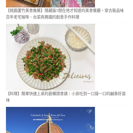
【桃園蘆竹美食推薦】隱藏版5間在地才知道的美食餐廳。穿古裝品味
百年老宅咖啡、台菜與異國的創意手作料理
【料理】簡單快速上桌的蒼蠅頭食譜｜小孩吃到一口接一口的鹹香好滋
味