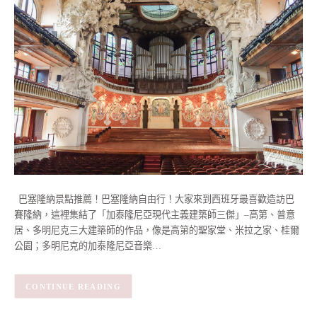
巴塞隆納景點推薦！巴塞隆納自由行！大家來到西班牙最喜歡造訪巴
賽隆納，這裡集結了「加泰隆尼亞現代主義建築師三傑」–高第、普意
居、多明尼克三大建築師的作品，像是高第的聖家堂、米拉之家、桂爾
公園；多明尼克的加泰隆尼亞音樂…
CONTINUE READING