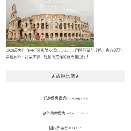
2026義大利自由行羅馬競技場Colossem：門票訂票全攻略，官方導覽、
票種解析、訂票步驟，輕鬆搞定你的羅馬自由行！
★旅遊比價★
訂房優惠查詢Booking.com
歐洲票券優惠GetYourGuide
國內外票券 KLOOK