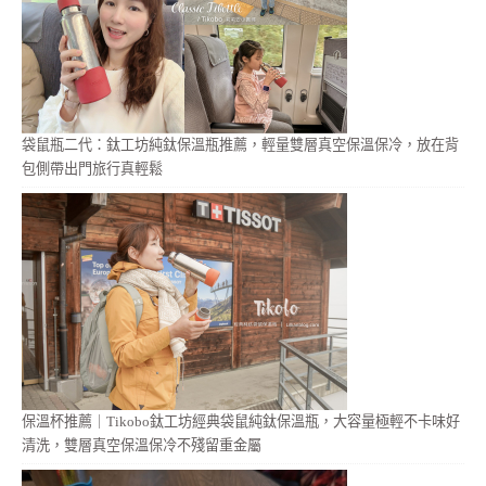
袋鼠瓶二代：鈦工坊純鈦保溫瓶推薦，輕量雙層真空保溫保冷，放在背
包側帶出門旅行真輕鬆
保溫杯推薦｜Tikobo鈦工坊經典袋鼠純鈦保溫瓶，大容量極輕不卡味好
清洗，雙層真空保溫保冷不殘留重金屬