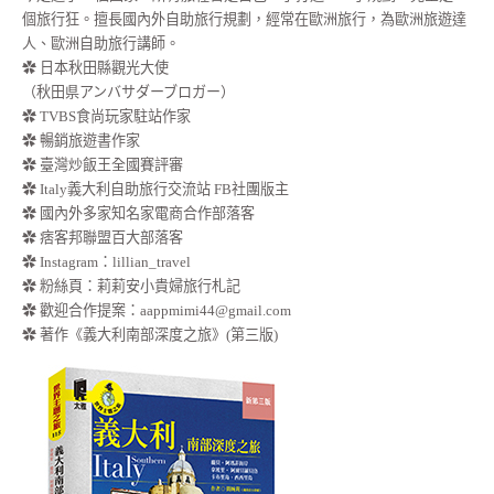
個旅行狂。擅長國內外自助旅行規劃，經常在歐洲旅行，為歐洲旅遊達
人、歐洲自助旅行講師。
✿ 日本秋田縣觀光大使
（秋田県アンバサダーブロガー）
✿ TVBS食尚玩家駐站作家
✿ 暢銷旅遊書作家
✿ 臺灣炒飯王全國賽評審
✿ Italy義大利自助旅行交流站 FB社團版主
✿ 國內外多家知名家電商合作部落客
✿ 痞客邦聯盟百大部落客
✿
Instagram：lillian_travel
✿
粉絲頁：莉莉安小貴婦旅行札記
✿ 歡迎合作提案：
aappmimi44@gmail.com
✿ 著作《義大利南部深度之旅》(第三版)