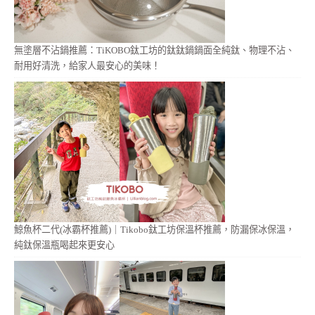
無塗層不沾鍋推薦：TiKOBO鈦工坊的鈦鈦鍋鍋面全純鈦、物理不沾、
耐用好清洗，給家人最安心的美味！
鯨魚杯二代(冰霸杯推薦)｜Tikobo鈦工坊保溫杯推薦，防漏保冰保溫，
純鈦保溫瓶喝起來更安心