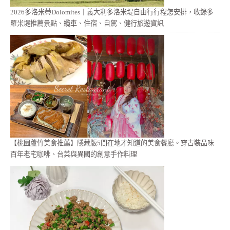
2026多洛米蒂Dolomites｜義大利多洛米堤自由行行程怎安排，收錄多
羅米堤推薦景點、纜車、住宿、自駕、健行旅遊資訊
【桃園蘆竹美食推薦】隱藏版5間在地才知道的美食餐廳。穿古裝品味
百年老宅咖啡、台菜與異國的創意手作料理