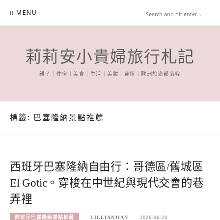
Skip
MENU
to
content
莉莉安小貴婦旅行札記
親子｜住宿｜美食｜生活｜美妝｜穿搭｜歐洲旅遊部落客
標籤:
巴塞隆納景點推薦
西班牙巴塞隆納自由行：哥德區/舊城區
El Gotic。穿梭在中世紀與現代交會的巷
弄裡
西班牙巴塞隆納景點推薦
LILLIANJIAN
2026-06-28