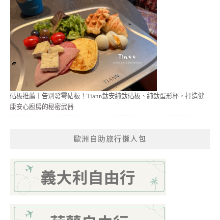
砧板推薦｜告別發霉砧板！Tiann鈦安純鈦砧板、純鈦蛋形杯，打造健
康安心廚房的秘密武器
歐洲自助旅行懶人包