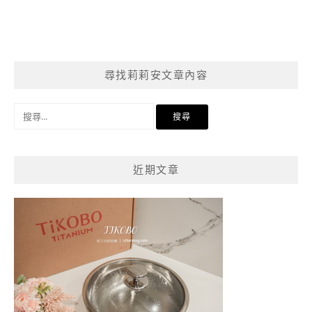
尋找莉莉安文章內容
搜
尋
關
鍵
近期文章
字: