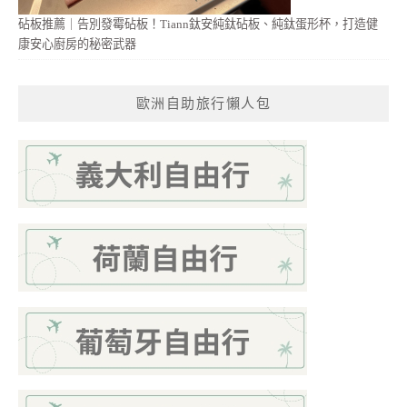
砧板推薦｜告別發霉砧板！Tiann鈦安純鈦砧板、純鈦蛋形杯，打造健
康安心廚房的秘密武器
歐洲自助旅行懶人包