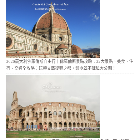
2026義大利佛羅倫斯自由行｜佛羅倫斯景點攻略：22大景點、美食、住
宿、交通全攻略：玩轉文藝復興之都，翡冷翠不藏私大公開！