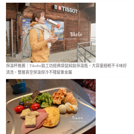
保溫杯推薦｜Tikobo鈦工坊經典袋鼠純鈦保溫瓶，大容量極輕不卡味好
清洗，雙層真空保溫保冷不殘留重金屬