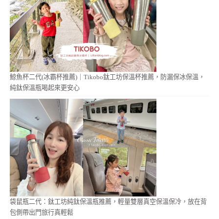
鯨魚杯二代(冰霸杯推薦)｜Tikobo鈦工坊保溫杯推薦，防漏保冰保溫，
純鈦保溫瓶喝起來更安心
袋鼠瓶二代：鈦工坊純鈦保溫瓶推薦，輕量雙層真空保溫保冷，放在背
包側帶出門旅行真輕鬆