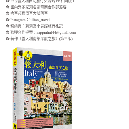
✿ Italy義大利自助旅行交流站 FB社團版主
✿ 國內外多家知名家電商合作部落客
✿ 痞客邦聯盟百大部落客
✿
Instagram：lillian_travel
✿
粉絲頁：莉莉安小貴婦旅行札記
✿ 歡迎合作提案：
aappmimi44@gmail.com
✿ 著作《義大利南部深度之旅》(第三版)