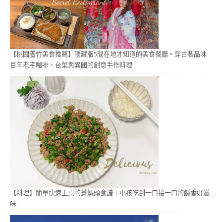
【桃園蘆竹美食推薦】隱藏版5間在地才知道的美食餐廳。穿古裝品味
百年老宅咖啡、台菜與異國的創意手作料理
【料理】簡單快速上桌的蒼蠅頭食譜｜小孩吃到一口接一口的鹹香好滋
味