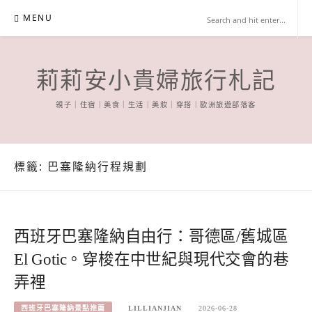
Skip
MENU
to
content
莉莉安小貴婦旅行札記
親子｜住宿｜美食｜生活｜美妝｜穿搭｜歐洲旅遊部落客
標籤:
巴塞隆納行程規劃
西班牙巴塞隆納自由行：哥德區/舊城區
El Gotic。穿梭在中世紀與現代交會的巷
弄裡
西班牙巴塞隆納景點推薦
LILLIANJIAN
2026-06-28