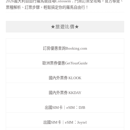
2026義大利自由行羅馬競技場Colossem：門票訂票全攻略，官方導覽、
票種解析、訂票步驟，輕鬆搞定你的羅馬自由行！
★旅遊比價★
訂房優惠查詢Booking.com
歐洲票券優惠GetYourGuide
國內外票券 KLOOK
國內外票券 KKDAY
出國SIM卡｜eSIM：DJB
出國SIM卡｜eSIM：Joytel