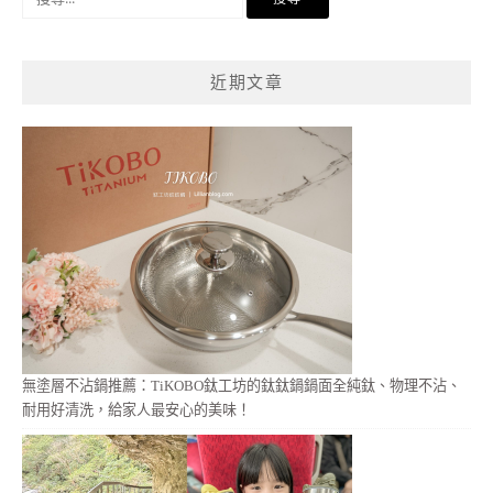
尋
關
鍵
近期文章
字:
無塗層不沾鍋推薦：TiKOBO鈦工坊的鈦鈦鍋鍋面全純鈦、物理不沾、
耐用好清洗，給家人最安心的美味！