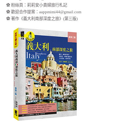
✿
粉絲頁：莉莉安小貴婦旅行札記
✿ 歡迎合作提案：
aappmimi44@gmail.com
✿ 著作《義大利南部深度之旅》(第三版)