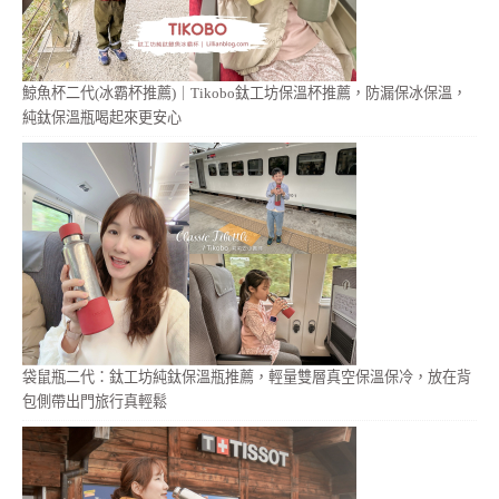
鯨魚杯二代(冰霸杯推薦)｜Tikobo鈦工坊保溫杯推薦，防漏保冰保溫，
純鈦保溫瓶喝起來更安心
袋鼠瓶二代：鈦工坊純鈦保溫瓶推薦，輕量雙層真空保溫保冷，放在背
包側帶出門旅行真輕鬆