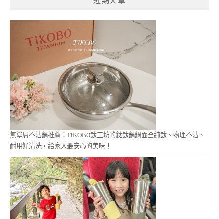
近期文章
字:
無塗層不沾鍋推薦：TiKOBO鈦工坊的鈦鈦鍋鍋面全純鈦、物理不沾、
耐用好清洗，給家人最安心的美味！