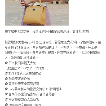
想了解更多莉莉安，或是進行歐洲專業旅遊諮詢，歡迎點選照片
經營旅遊/美食/親子/料理/生活領域，曾旅居義大利5年、荷蘭6個月，至
今走過了31個國家，所有旅程皆是自己一手打造、一手規劃，完全是一
個旅行狂。擅長國內外自助旅行規劃，經常在歐洲旅行，為歐洲旅遊達
人、歐洲自助旅行講師。
✿ 日本秋田縣觀光大使
（秋田県アンバサダーブロガー）
✿ TVBS食尚玩家駐站作家
✿ 暢銷旅遊書作家
✿ 臺灣炒飯王全國賽評審
✿ Italy義大利自助旅行交流站 FB社團版主
✿ 國內外多家知名家電商合作部落客
✿ 痞客邦聯盟百大部落客
✿
Instagram：lillian_travel