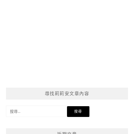
尋找莉莉安文章內容
搜
尋
關
鍵