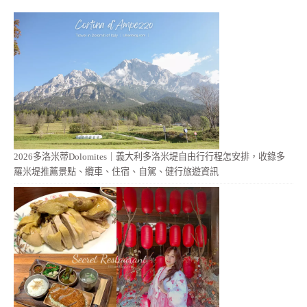
2026多洛米蒂Dolomites｜義大利多洛米堤自由行行程怎安排，收錄多
羅米堤推薦景點、纜車、住宿、自駕、健行旅遊資訊