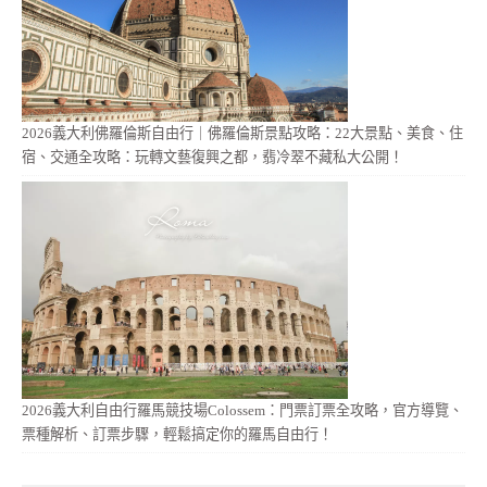
2026義大利佛羅倫斯自由行｜佛羅倫斯景點攻略：22大景點、美食、住
宿、交通全攻略：玩轉文藝復興之都，翡冷翠不藏私大公開！
2026義大利自由行羅馬競技場Colossem：門票訂票全攻略，官方導覽、
票種解析、訂票步驟，輕鬆搞定你的羅馬自由行！