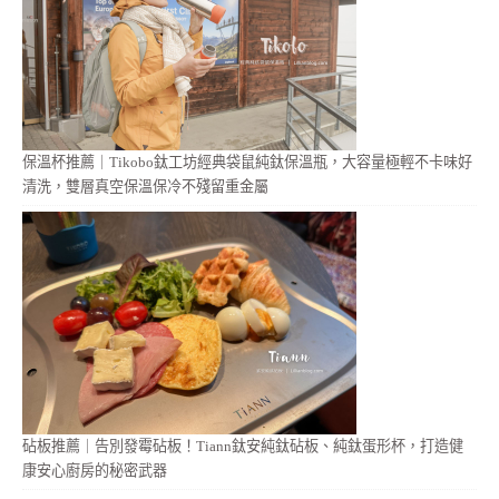
保溫杯推薦｜Tikobo鈦工坊經典袋鼠純鈦保溫瓶，大容量極輕不卡味好
清洗，雙層真空保溫保冷不殘留重金屬
砧板推薦｜告別發霉砧板！Tiann鈦安純鈦砧板、純鈦蛋形杯，打造健
康安心廚房的秘密武器