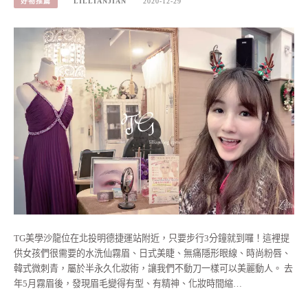
好物推薦
LILLIANJIAN
2020-12-29
TG美學沙龍位在北投明德捷運站附近，只要步行3分鐘就到囉！這裡提
供女孩們很需要的水洗仙霧眉、日式美睫、無痛隱形眼線、時尚粉唇、
韓式微刺青，屬於半永久化妝術，讓我們不動刀一樣可以美麗動人。 去
年5月霧眉後，發現眉毛變得有型、有精神、化妝時間縮…