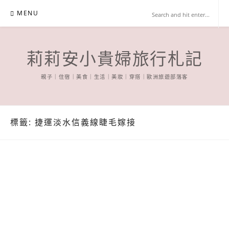
Skip
MENU
to
content
莉莉安小貴婦旅行札記
親子｜住宿｜美食｜生活｜美妝｜穿搭｜歐洲旅遊部落客
標籤:
捷運淡水信義線睫毛嫁接