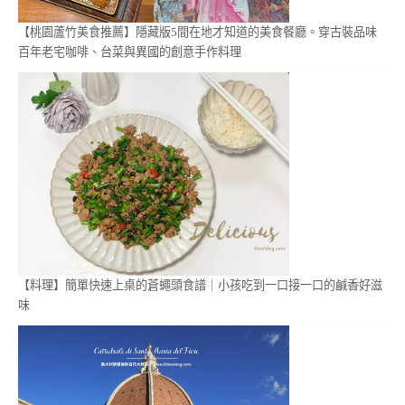
【桃園蘆竹美食推薦】隱藏版5間在地才知道的美食餐廳。穿古裝品味
百年老宅咖啡、台菜與異國的創意手作料理
【料理】簡單快速上桌的蒼蠅頭食譜｜小孩吃到一口接一口的鹹香好滋
味