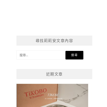
尋找莉莉安文章內容
搜
尋
關
鍵
近期文章
字: