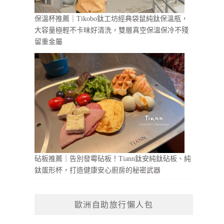
保溫杯推薦｜Tikobo鈦工坊經典袋鼠純鈦保溫瓶，
大容量極輕不卡味好清洗，雙層真空保溫保冷不殘
留重金屬
砧板推薦｜告別發霉砧板！Tiann鈦安純鈦砧板、純
鈦蛋形杯，打造健康安心廚房的秘密武器
歐洲自助旅行懶人包