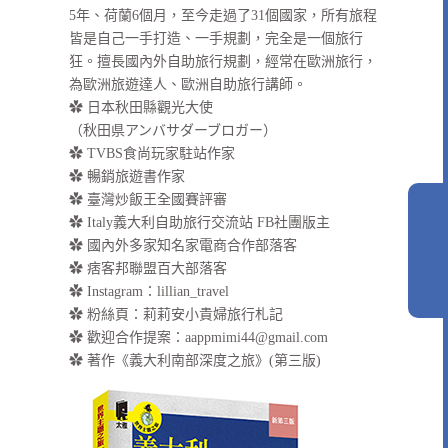
5年、荷蘭6個月，至今走過了31個國家，所有旅程
皆是自己一手打造、一手規劃，完全是一個旅行
狂。擅長國內外自助旅行規劃，經常在歐洲旅行，
為歐洲旅遊達人、歐洲自助旅行講師。
✿ 日本秋田縣觀光大使
（秋田県アンバサダーブロガー）
✿ TVBS食尚玩家駐站作家
✿ 暢銷旅遊書作家
✿ 臺灣炒飯王全國賽評審
✿ Italy義大利自助旅行交流站 FB社團版主
✿ 國內外多家知名家電商合作部落客
✿ 痞客邦聯盟百大部落客
✿
Instagram：lillian_travel
✿
粉絲頁：莉莉安小貴婦旅行札記
✿ 歡迎合作提案：
aappmimi44@gmail.com
✿ 著作《義大利南部深度之旅》(第三版)