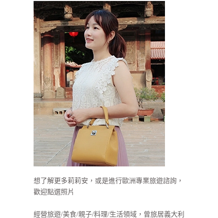
想了解更多莉莉安，或是進行歐洲專業旅遊諮詢，
歡迎點選照片
經營旅遊/美食/親子/料理/生活領域，曾旅居義大利