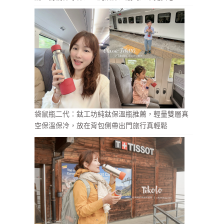
袋鼠瓶二代：鈦工坊純鈦保溫瓶推薦，輕量雙層真
空保溫保冷，放在背包側帶出門旅行真輕鬆