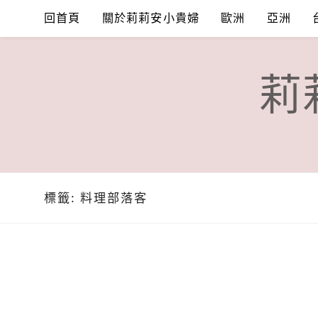
Skip
回首頁
關於莉莉安小貴婦
歐洲
亞洲
to
content
莉
標籤:
料理部落客