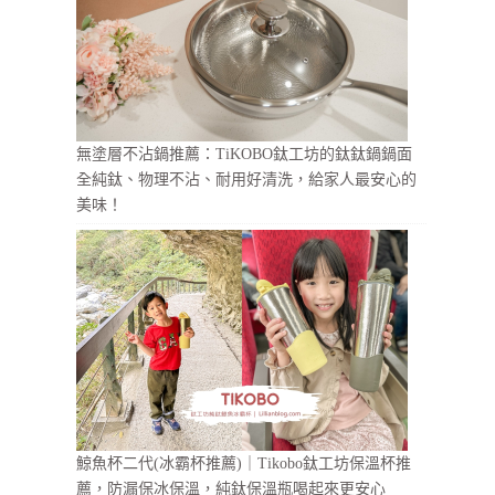
無塗層不沾鍋推薦：TiKOBO鈦工坊的鈦鈦鍋鍋面
全純鈦、物理不沾、耐用好清洗，給家人最安心的
美味！
鯨魚杯二代(冰霸杯推薦)｜Tikobo鈦工坊保溫杯推
薦，防漏保冰保溫，純鈦保溫瓶喝起來更安心