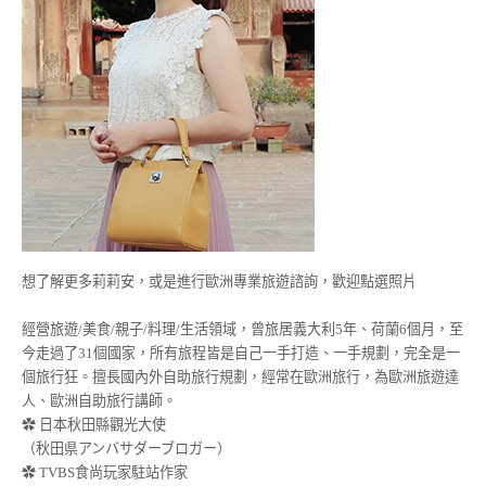
想了解更多莉莉安，或是進行歐洲專業旅遊諮詢，歡迎點選照片
經營旅遊/美食/親子/料理/生活領域，曾旅居義大利5年、荷蘭6個月，至
今走過了31個國家，所有旅程皆是自己一手打造、一手規劃，完全是一
個旅行狂。擅長國內外自助旅行規劃，經常在歐洲旅行，為歐洲旅遊達
人、歐洲自助旅行講師。
✿ 日本秋田縣觀光大使
（秋田県アンバサダーブロガー）
✿ TVBS食尚玩家駐站作家