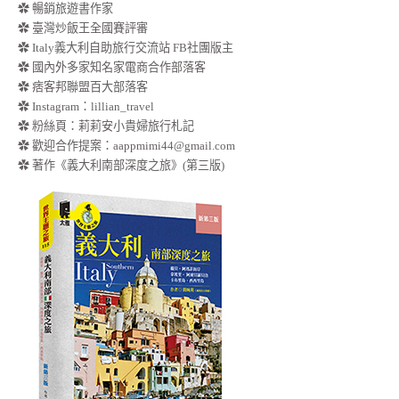
✿ 暢銷旅遊書作家
✿ 臺灣炒飯王全國賽評審
✿ Italy義大利自助旅行交流站 FB社團版主
✿ 國內外多家知名家電商合作部落客
✿ 痞客邦聯盟百大部落客
✿
Instagram：lillian_travel
✿
粉絲頁：莉莉安小貴婦旅行札記
✿ 歡迎合作提案：
aappmimi44@gmail.com
✿ 著作《義大利南部深度之旅》(第三版)