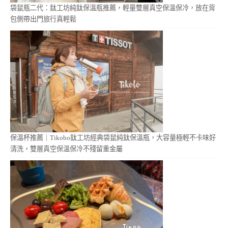
袋鼠瓶二代：鈦工坊純鈦保溫瓶推薦，輕量雙層真空保溫保冷，放在背
包側帶出門旅行真輕鬆
保溫杯推薦｜Tikobo鈦工坊經典袋鼠純鈦保溫瓶，大容量極輕不卡味好
清洗，雙層真空保溫保冷不殘留重金屬