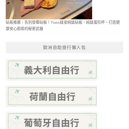
砧板推薦｜告別發霉砧板！Tiann鈦安純鈦砧板、純鈦蛋形杯，打造健
康安心廚房的秘密武器
歐洲自助旅行懶人包