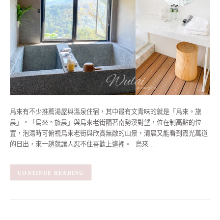
烏來有不少推薦湯屋與溫泉住宿，其中最有文青味的就是「烏來。旅
晨」。「烏來。旅晨」與烏來老街隔著南勢溪對望，位在制高點的位
置，泡湯時可俯視烏來老街與欣賞無敵的山景，清晨又能看到霞光萬道
的日出，來一趟就讓人忍不住喜歡上這裡。 烏來…
CONTINUE READING