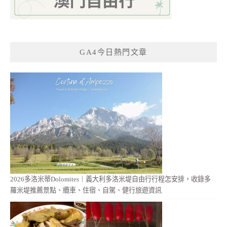
GA4今日熱門文章
2026多洛米蒂Dolomites｜義大利多洛米堤自由行行程怎安排，收錄多
羅米堤推薦景點、纜車、住宿、自駕、健行旅遊資訊