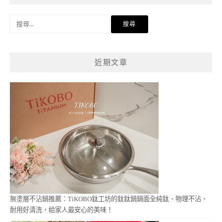
搜
尋
關
鍵
近期文章
字:
無塗層不沾鍋推薦：TiKOBO鈦工坊的鈦鈦鍋鍋面全純鈦、物理不沾、
耐用好清洗，給家人最安心的美味！