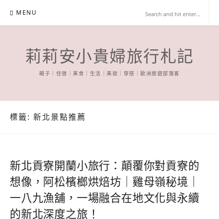
Skip
MENU
to
content
莉莉安小貴婦旅行札記
親子｜住宿｜美食｜生活｜美妝｜穿搭｜歐洲旅遊部落客
標籤:
新北景點推薦
新北貢寮開蘭小旅行：顛覆你對貢寮的
想像，阿松檳榔烘焙坊｜雞母嶺秘境｜
一八九漁舖，一場融合在地文化與永續
的新北深度之旅！