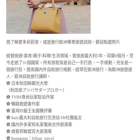
想了解更多莉莉安，或是進行歐洲專業旅遊諮詢，歡迎點選照片
經營旅遊/美食/親子/料理/生活領域，曾旅居義大利5年、荷蘭6個月，至
今走過了31個國家，所有旅程皆是自己一手打造、一手規劃，完全是一
個旅行狂。擅長國內外自助旅行規劃，經常在歐洲旅行，為歐洲旅遊達
人、歐洲自助旅行講師。
✿ 日本秋田縣觀光大使
（秋田県アンバサダーブロガー）
✿ TVBS食尚玩家駐站作家
✿ 暢銷旅遊書作家
✿ 臺灣炒飯王全國賽評審
✿ Italy義大利自助旅行交流站 FB社團版主
✿ 國內外多家知名家電商合作部落客
✿ 痞客邦聯盟百大部落客
✿
Instagram：lillian_travel