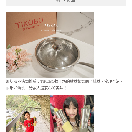
近期文章
字:
無塗層不沾鍋推薦：TiKOBO鈦工坊的鈦鈦鍋鍋面全純鈦、物理不沾、
耐用好清洗，給家人最安心的美味！