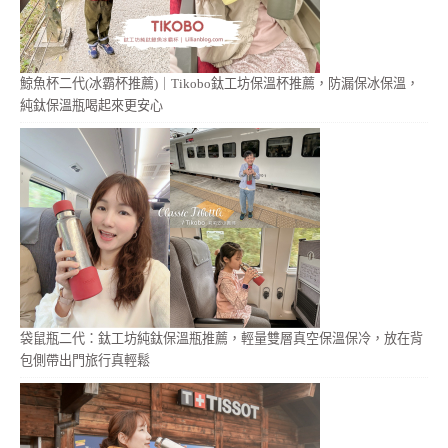
鯨魚杯二代(冰霸杯推薦)｜Tikobo鈦工坊保溫杯推薦，防漏保冰保溫，
純鈦保溫瓶喝起來更安心
袋鼠瓶二代：鈦工坊純鈦保溫瓶推薦，輕量雙層真空保溫保冷，放在背
包側帶出門旅行真輕鬆