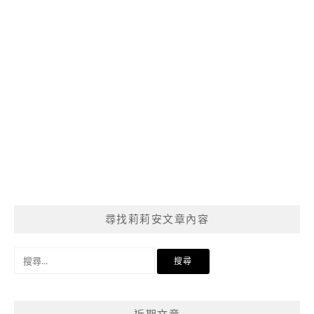
尋找莉莉安文章內容
搜
尋
關
鍵