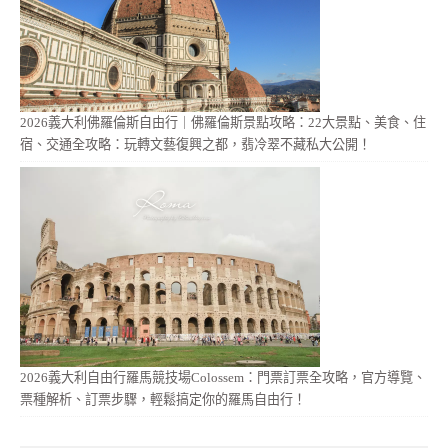
2026義大利佛羅倫斯自由行｜佛羅倫斯景點攻略：22大景點、美食、住
宿、交通全攻略：玩轉文藝復興之都，翡冷翠不藏私大公開！
2026義大利自由行羅馬競技場Colossem：門票訂票全攻略，官方導覽、
票種解析、訂票步驟，輕鬆搞定你的羅馬自由行！