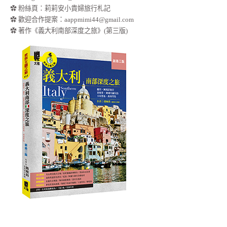
✿
粉絲頁：莉莉安小貴婦旅行札記
✿ 歡迎合作提案：
aappmimi44@gmail.com
✿ 著作《義大利南部深度之旅》(第三版)