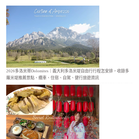
2026多洛米蒂Dolomites｜義大利多洛米堤自由行行程怎安排，收錄多
羅米堤推薦景點、纜車、住宿、自駕、健行旅遊資訊