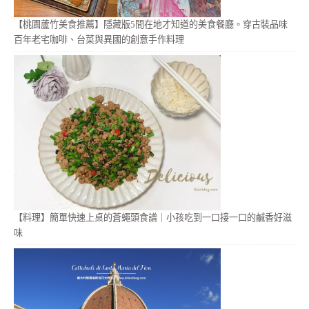
【桃園蘆竹美食推薦】隱藏版5間在地才知道的美食餐廳。穿古裝品味
百年老宅咖啡、台菜與異國的創意手作料理
【料理】簡單快速上桌的蒼蠅頭食譜｜小孩吃到一口接一口的鹹香好滋
味