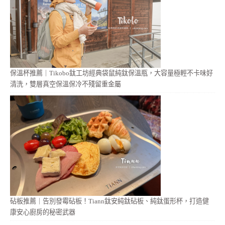
保溫杯推薦｜Tikobo鈦工坊經典袋鼠純鈦保溫瓶，大容量極輕不卡味好
清洗，雙層真空保溫保冷不殘留重金屬
砧板推薦｜告別發霉砧板！Tiann鈦安純鈦砧板、純鈦蛋形杯，打造健
康安心廚房的秘密武器