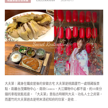
桃園景點住宿推薦
LILLIANJIAN
2026-03-17
大夫第｜藏身在鐵皮屋後的安徽古宅 大夫第是桃園蘆竹一處隱藏版景
點，距離台茂購物中心、南崁Costco、大江購物中心都不遠，約10來分
鐘的車程就能抵達。 「大夫第」意指古時朝列大夫、功名人士之府第，
而蘆竹的大夫第過去是明末清初知府的住家，是收…