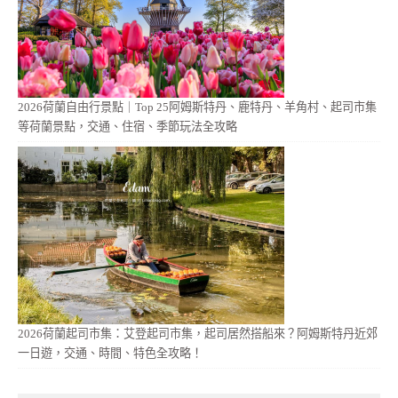
2026荷蘭自由行景點｜Top 25阿姆斯特丹、鹿特丹、羊角村、起司市集
等荷蘭景點，交通、住宿、季節玩法全攻略
2026荷蘭起司市集：艾登起司市集，起司居然搭船來？阿姆斯特丹近郊
一日遊，交通、時間、特色全攻略！