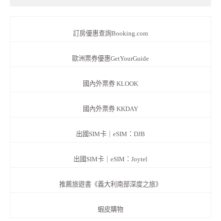
訂房優惠查詢Booking.com
歐洲票券優惠GetYourGuide
國內外票券 KLOOK
國內外票券 KKDAY
出國SIM卡｜eSIM：DJB
出國SIM卡｜eSIM：Joytel
推薦旅遊書《義大利南部深度之旅》
蝦皮購物