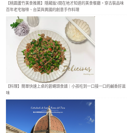
【桃園蘆竹美食推薦】隱藏版5間在地才知道的美食餐廳。穿古裝品味
百年老宅咖啡、台菜與異國的創意手作料理
【料理】簡單快速上桌的蒼蠅頭食譜｜小孩吃到一口接一口的鹹香好滋
味