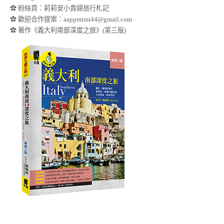
✿
粉絲頁：莉莉安小貴婦旅行札記
✿ 歡迎合作提案：
aappmimi44@gmail.com
✿ 著作《義大利南部深度之旅》(第三版)