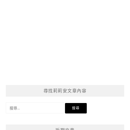
尋找莉莉安文章內容
搜
尋
關
鍵