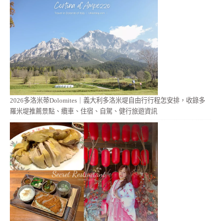
2026多洛米蒂Dolomites｜義大利多洛米堤自由行行程怎安排，收錄多
羅米堤推薦景點、纜車、住宿、自駕、健行旅遊資訊