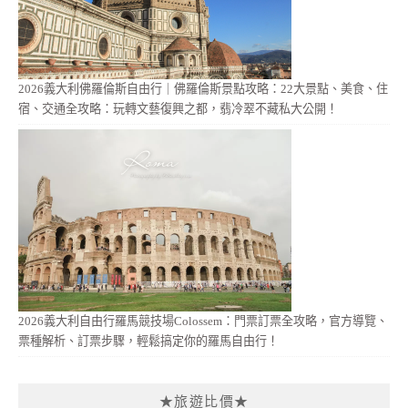
2026義大利佛羅倫斯自由行｜佛羅倫斯景點攻略：22大景點、美食、住
宿、交通全攻略：玩轉文藝復興之都，翡冷翠不藏私大公開！
2026義大利自由行羅馬競技場Colossem：門票訂票全攻略，官方導覽、
票種解析、訂票步驟，輕鬆搞定你的羅馬自由行！
★旅遊比價★