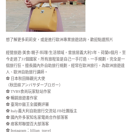
想了解更多莉莉安，或是進行歐洲專業旅遊諮詢，歡迎點選照片
經營旅遊/美食/親子/料理/生活領域，曾旅居義大利5年、荷蘭6個月，至
今走過了31個國家，所有旅程皆是自己一手打造、一手規劃，完全是一
個旅行狂。擅長國內外自助旅行規劃，經常在歐洲旅行，為歐洲旅遊達
人、歐洲自助旅行講師。
✿ 日本秋田縣觀光大使
（秋田県アンバサダーブロガー）
✿ TVBS食尚玩家駐站作家
✿ 暢銷旅遊書作家
✿ 臺灣炒飯王全國賽評審
✿ Italy義大利自助旅行交流站 FB社團版主
✿ 國內外多家知名家電商合作部落客
✿ 痞客邦聯盟百大部落客
✿
Instagram：lillian_travel