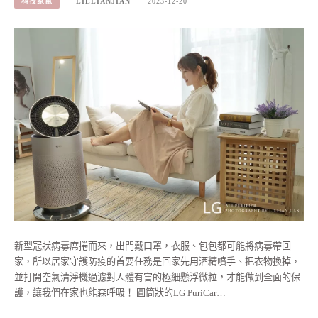
科技家電
LILLIANJIAN
2023-12-20
新型冠狀病毒席捲而來，出門戴口罩，衣服、包包都可能將病毒帶回
家，所以居家守護防疫的首要任務是回家先用酒精噴手、把衣物換掉，
並打開空氣清淨機過濾對人體有害的極細懸浮微粒，才能做到全面的保
護，讓我們在家也能森呼吸！ 圓筒狀的LG PuriCar…