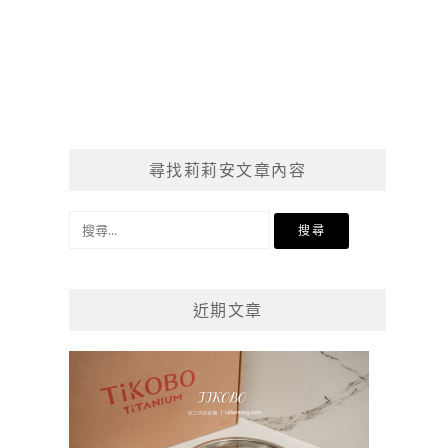
尋找莉莉安文章內容
搜
尋
關
鍵
近期文章
字: