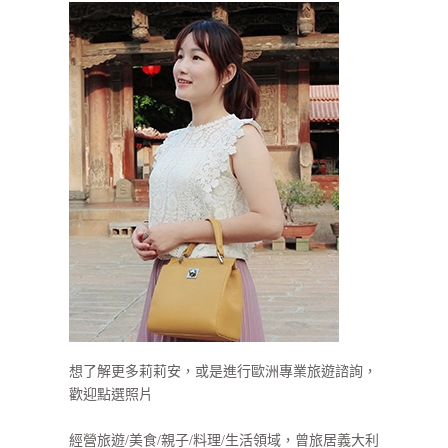
想了解更多莉莉安，或是進行歐洲專業旅遊諮詢，
歡迎點選照片
經營旅遊/美食/親子/料理/生活領域，曾旅居義大利