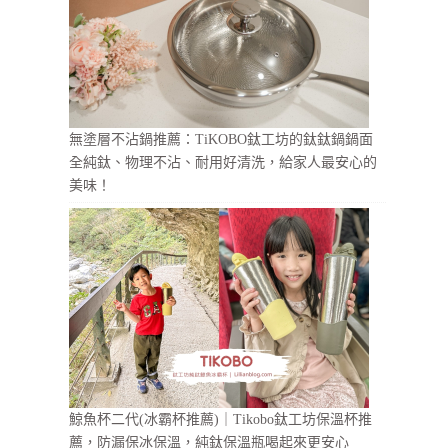
無塗層不沾鍋推薦：TiKOBO鈦工坊的鈦鈦鍋鍋面
全純鈦、物理不沾、耐用好清洗，給家人最安心的
美味！
鯨魚杯二代(冰霸杯推薦)｜Tikobo鈦工坊保溫杯推
薦，防漏保冰保溫，純鈦保溫瓶喝起來更安心