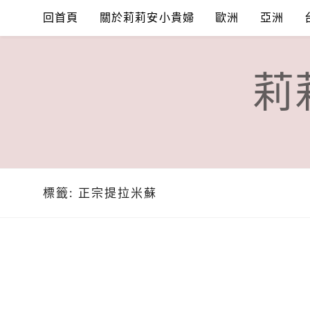
Skip
回首頁
關於莉莉安小貴婦
歐洲
亞洲
to
content
莉
標籤:
正宗提拉米蘇