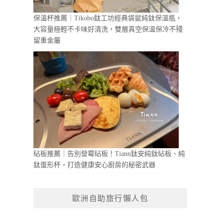
保溫杯推薦｜Tikobo鈦工坊經典袋鼠純鈦保溫瓶，
大容量極輕不卡味好清洗，雙層真空保溫保冷不殘
留重金屬
砧板推薦｜告別發霉砧板！Tiann鈦安純鈦砧板、純
鈦蛋形杯，打造健康安心廚房的秘密武器
歐洲自助旅行懶人包