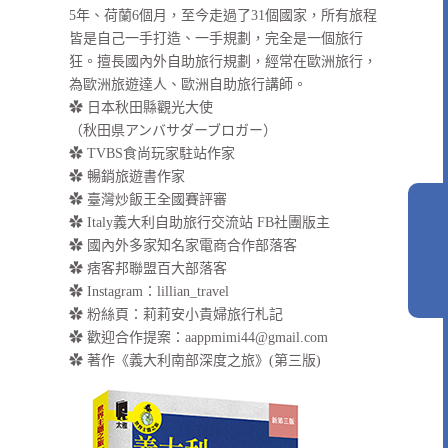
5年、荷蘭6個月，至今走過了31個國家，所有旅程
皆是自己一手打造、一手規劃，完全是一個旅行
狂。擅長國內外自助旅行規劃，經常在歐洲旅行，
為歐洲旅遊達人、歐洲自助旅行講師。
✿ 日本秋田縣觀光大使
（秋田県アンバサダーブロガー）
✿ TVBS食尚玩家駐站作家
✿ 暢銷旅遊書作家
✿ 臺灣炒飯王全國賽評審
✿ Italy義大利自助旅行交流站 FB社團版主
✿ 國內外多家知名家電商合作部落客
✿ 痞客邦聯盟百大部落客
✿
Instagram：lillian_travel
✿
粉絲頁：莉莉安小貴婦旅行札記
✿ 歡迎合作提案：
aappmimi44@gmail.com
✿ 著作《義大利南部深度之旅》(第三版)