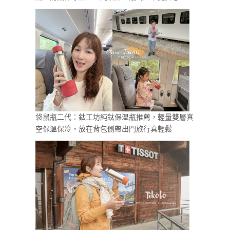
袋鼠瓶二代：鈦工坊純鈦保溫瓶推薦，輕量雙層真
空保溫保冷，放在背包側帶出門旅行真輕鬆