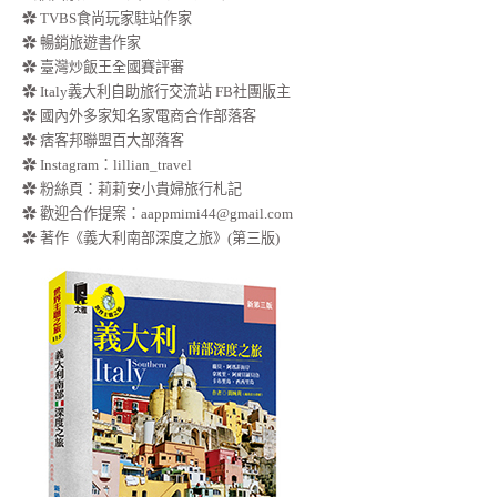
✿ TVBS食尚玩家駐站作家
✿ 暢銷旅遊書作家
✿ 臺灣炒飯王全國賽評審
✿ Italy義大利自助旅行交流站 FB社團版主
✿ 國內外多家知名家電商合作部落客
✿ 痞客邦聯盟百大部落客
✿
Instagram：lillian_travel
✿
粉絲頁：莉莉安小貴婦旅行札記
✿ 歡迎合作提案：
aappmimi44@gmail.com
✿ 著作《義大利南部深度之旅》(第三版)