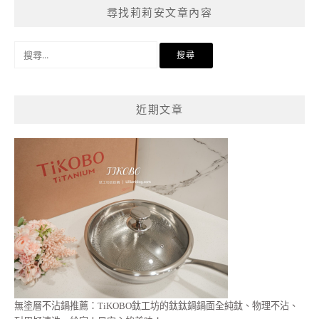
尋找莉莉安文章內容
搜
尋
關
鍵
近期文章
字:
無塗層不沾鍋推薦：TiKOBO鈦工坊的鈦鈦鍋鍋面全純鈦、物理不沾、