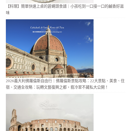
【料理】簡單快速上桌的蒼蠅頭食譜｜小孩吃到一口接一口的鹹香好滋
味
2026義大利佛羅倫斯自由行｜佛羅倫斯景點攻略：22大景點、美食、住
宿、交通全攻略：玩轉文藝復興之都，翡冷翠不藏私大公開！