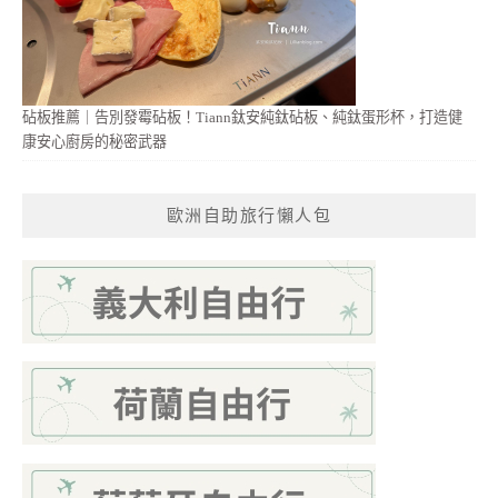
砧板推薦｜告別發霉砧板！Tiann鈦安純鈦砧板、純鈦蛋形杯，打造健
康安心廚房的秘密武器
歐洲自助旅行懶人包