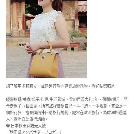
想了解更多莉莉安，或是進行歐洲專業旅遊諮詢，歡迎點選照片
經營旅遊/美食/親子/料理/生活領域，曾旅居義大利5年、荷蘭6個月，至
今走過了31個國家，所有旅程皆是自己一手打造、一手規劃，完全是一
個旅行狂。擅長國內外自助旅行規劃，經常在歐洲旅行，為歐洲旅遊達
人、歐洲自助旅行講師。
✿ 日本秋田縣觀光大使
（秋田県アンバサダーブロガー）