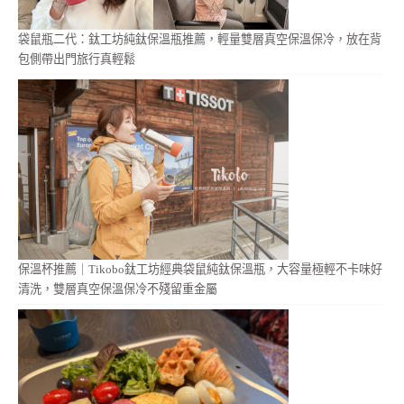
袋鼠瓶二代：鈦工坊純鈦保溫瓶推薦，輕量雙層真空保溫保冷，放在背
包側帶出門旅行真輕鬆
保溫杯推薦｜Tikobo鈦工坊經典袋鼠純鈦保溫瓶，大容量極輕不卡味好
清洗，雙層真空保溫保冷不殘留重金屬