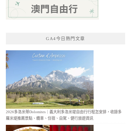
GA4今日熱門文章
2026多洛米蒂Dolomites｜義大利多洛米堤自由行行程怎安排，收錄多
羅米堤推薦景點、纜車、住宿、自駕、健行旅遊資訊