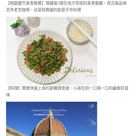
【桃園蘆竹美食推薦】隱藏版5間在地才知道的美食餐廳。穿古裝品味
百年老宅咖啡、台菜與異國的創意手作料理
【料理】簡單快速上桌的蒼蠅頭食譜｜小孩吃到一口接一口的鹹香好滋
味