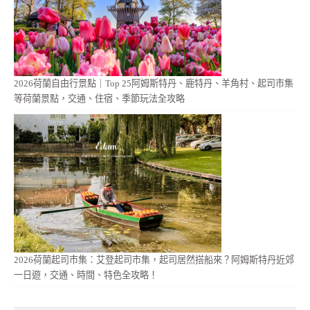
2026荷蘭自由行景點｜Top 25阿姆斯特丹、鹿特丹、羊角村、起司市集
等荷蘭景點，交通、住宿、季節玩法全攻略
2026荷蘭起司市集：艾登起司市集，起司居然搭船來？阿姆斯特丹近郊
一日遊，交通、時間、特色全攻略！