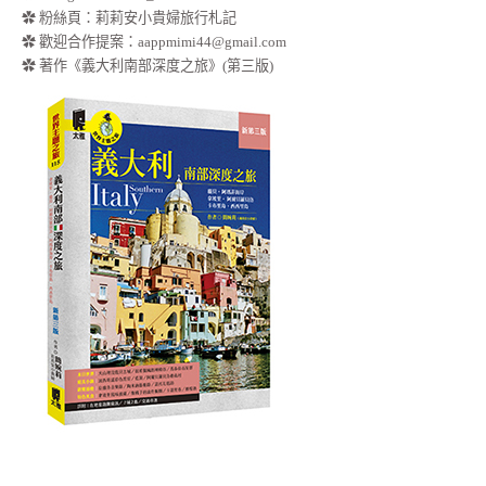
✿
粉絲頁：莉莉安小貴婦旅行札記
✿ 歡迎合作提案：
aappmimi44@gmail.com
✿ 著作《義大利南部深度之旅》(第三版)