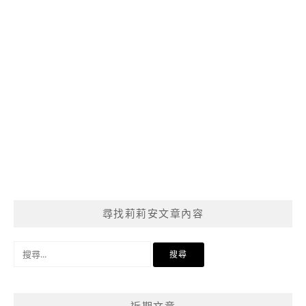
尋找莉莉安文章內容
搜
尋
關
鍵