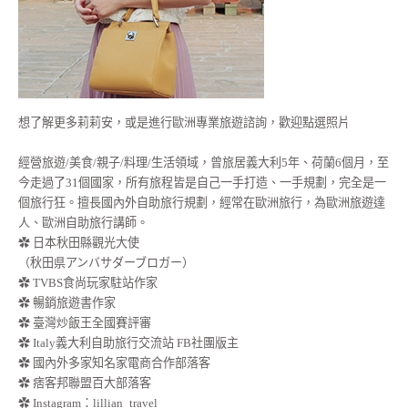
想了解更多莉莉安，或是進行歐洲專業旅遊諮詢，歡迎點選照片
經營旅遊/美食/親子/料理/生活領域，曾旅居義大利5年、荷蘭6個月，至
今走過了31個國家，所有旅程皆是自己一手打造、一手規劃，完全是一
個旅行狂。擅長國內外自助旅行規劃，經常在歐洲旅行，為歐洲旅遊達
人、歐洲自助旅行講師。
✿ 日本秋田縣觀光大使
（秋田県アンバサダーブロガー）
✿ TVBS食尚玩家駐站作家
✿ 暢銷旅遊書作家
✿ 臺灣炒飯王全國賽評審
✿ Italy義大利自助旅行交流站 FB社團版主
✿ 國內外多家知名家電商合作部落客
✿ 痞客邦聯盟百大部落客
✿
Instagram：lillian_travel