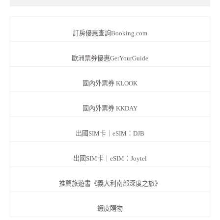
訂房優惠查詢Booking.com
歐洲票券優惠GetYourGuide
國內外票券 KLOOK
國內外票券 KKDAY
出國SIM卡｜eSIM：DJB
出國SIM卡｜eSIM：Joytel
推薦旅遊書《義大利南部深度之旅》
蝦皮購物