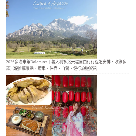
2026多洛米蒂Dolomites｜義大利多洛米堤自由行行程怎安排，收錄多
羅米堤推薦景點、纜車、住宿、自駕、健行旅遊資訊