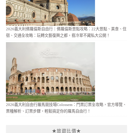
2026義大利佛羅倫斯自由行｜佛羅倫斯景點攻略：22大景點、美食、住
宿、交通全攻略：玩轉文藝復興之都，翡冷翠不藏私大公開！
2026義大利自由行羅馬競技場Colossem：門票訂票全攻略，官方導覽、
票種解析、訂票步驟，輕鬆搞定你的羅馬自由行！
★旅遊比價★