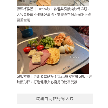
保溫杯推薦｜Tikobo鈦工坊經典袋鼠純鈦保溫瓶，
大容量極輕不卡味好清洗，雙層真空保溫保冷不殘
留重金屬
砧板推薦｜告別發霉砧板！Tiann鈦安純鈦砧板、純
鈦蛋形杯，打造健康安心廚房的秘密武器
歐洲自助旅行懶人包