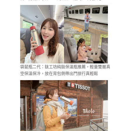
袋鼠瓶二代：鈦工坊純鈦保溫瓶推薦，輕量雙層真
空保溫保冷，放在背包側帶出門旅行真輕鬆