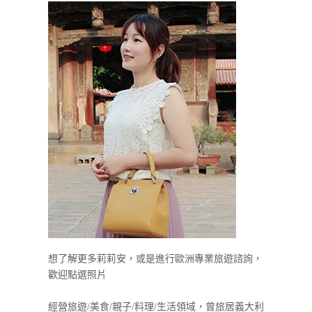
想了解更多莉莉安，或是進行歐洲專業旅遊諮詢，
歡迎點選照片
經營旅遊/美食/親子/料理/生活領域，曾旅居義大利