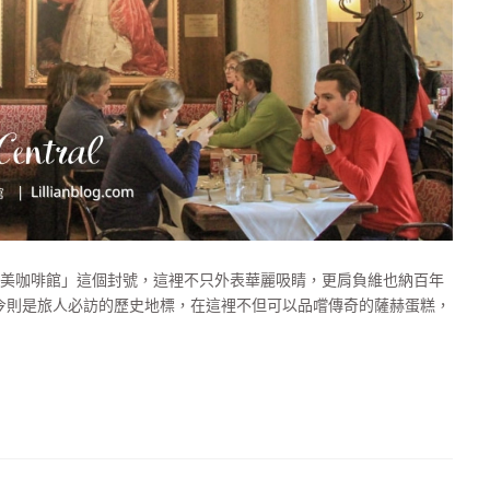
美咖啡館」這個封號，這裡不只外表華麗吸睛，更肩負維也納百年
今則是旅人必訪的歷史地標，在這裡不但可以品嚐傳奇的薩赫蛋糕，