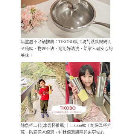
無塗層不沾鍋推薦：TiKOBO鈦工坊的鈦鈦鍋鍋面
全純鈦、物理不沾、耐用好清洗，給家人最安心的
美味！
鯨魚杯二代(冰霸杯推薦)｜Tikobo鈦工坊保溫杯推
薦，防漏保冰保溫，純鈦保溫瓶喝起來更安心