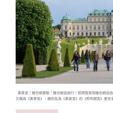
美景宮！維也納景點！維也納自由行！若問我來到維也納自由行，有沒有
又稱為《美景宮》，跟別名為《美泉宮》的《熊布朗宮》是完