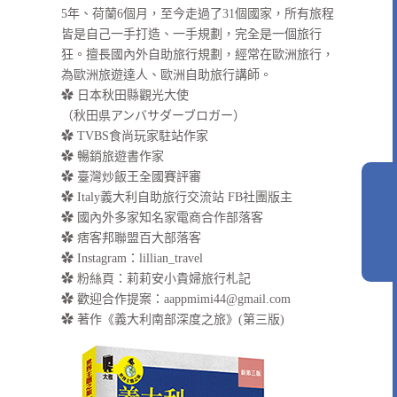
5年、荷蘭6個月，至今走過了31個國家，所有旅程
皆是自己一手打造、一手規劃，完全是一個旅行
狂。擅長國內外自助旅行規劃，經常在歐洲旅行，
為歐洲旅遊達人、歐洲自助旅行講師。
✿ 日本秋田縣觀光大使
（秋田県アンバサダーブロガー）
✿ TVBS食尚玩家駐站作家
✿ 暢銷旅遊書作家
✿ 臺灣炒飯王全國賽評審
✿ Italy義大利自助旅行交流站 FB社團版主
✿ 國內外多家知名家電商合作部落客
✿ 痞客邦聯盟百大部落客
✿
Instagram：lillian_travel
✿
粉絲頁：莉莉安小貴婦旅行札記
✿ 歡迎合作提案：
aappmimi44@gmail.com
✿ 著作《義大利南部深度之旅》(第三版)