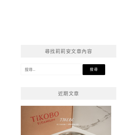
尋找莉莉安文章內容
搜
尋
關
鍵
近期文章
字: