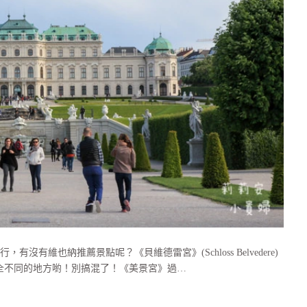
維也納推薦景點呢？《貝維德雷宮》(Schloss Belvedere)
全不同的地方喲！別搞混了！《美景宮》過…