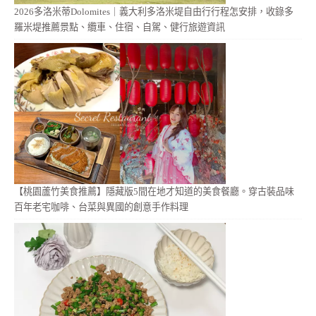
2026多洛米蒂Dolomites｜義大利多洛米堤自由行行程怎安排，收錄多
羅米堤推薦景點、纜車、住宿、自駕、健行旅遊資訊
【桃園蘆竹美食推薦】隱藏版5間在地才知道的美食餐廳。穿古裝品味
百年老宅咖啡、台菜與異國的創意手作料理