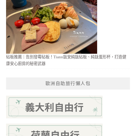
砧板推薦｜告別發霉砧板！Tiann鈦安純鈦砧板、純鈦蛋形杯，打造健
康安心廚房的秘密武器
歐洲自助旅行懶人包