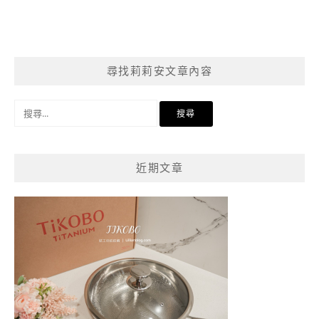
尋找莉莉安文章內容
搜
尋
關
鍵
近期文章
字: