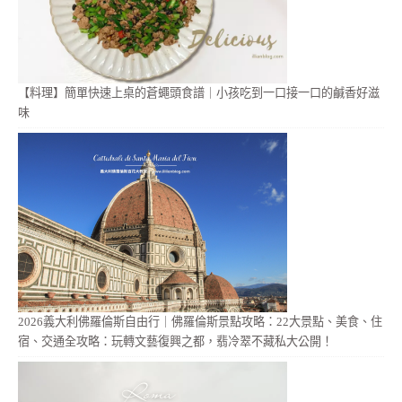
【料理】簡單快速上桌的蒼蠅頭食譜｜小孩吃到一口接一口的鹹香好滋
味
2026義大利佛羅倫斯自由行｜佛羅倫斯景點攻略：22大景點、美食、住
宿、交通全攻略：玩轉文藝復興之都，翡冷翠不藏私大公開！