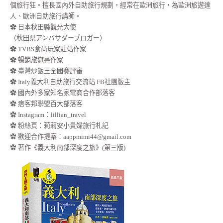
個旅行狂。擅長國內外自助旅行規劃，經常在歐洲旅行，為歐洲旅遊達
人、歐洲自助旅行講師。
✿ 日本秋田縣觀光大使
（秋田県アンバサダーブロガー）
✿ TVBS食尚玩家駐站作家
✿ 暢銷旅遊書作家
✿ 臺灣炒飯王全國賽評審
✿ Italy義大利自助旅行交流站 FB社團版主
✿ 國內外多家知名家電商合作部落客
✿ 痞客邦聯盟百大部落客
✿
Instagram：lillian_travel
✿
粉絲頁：莉莉安小貴婦旅行札記
✿ 歡迎合作提案：
aappmimi44@gmail.com
✿ 著作《義大利南部深度之旅》(第三版)