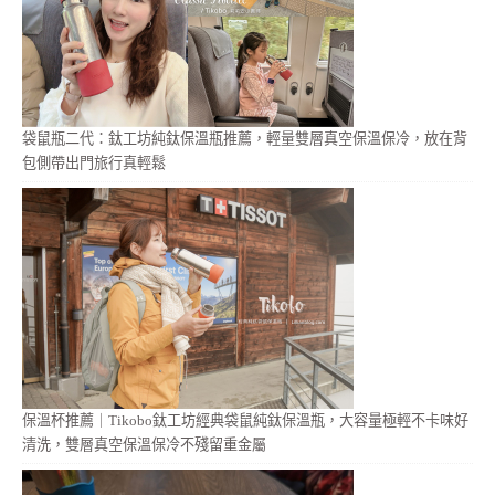
袋鼠瓶二代：鈦工坊純鈦保溫瓶推薦，輕量雙層真空保溫保冷，放在背
包側帶出門旅行真輕鬆
保溫杯推薦｜Tikobo鈦工坊經典袋鼠純鈦保溫瓶，大容量極輕不卡味好
清洗，雙層真空保溫保冷不殘留重金屬