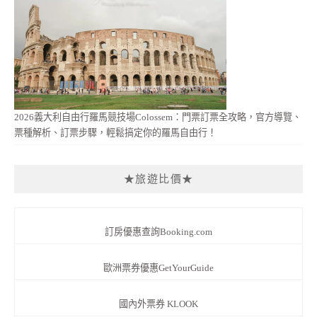
2026義大利自由行羅馬競技場Colossem：門票訂票全攻略，官方導覽、
票種解析、訂票步驟，輕鬆搞定你的羅馬自由行！
★旅遊比價★
訂房優惠查詢Booking.com
歐洲票券優惠GetYourGuide
國內外票券 KLOOK