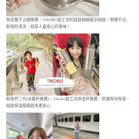
無塗層不沾鍋推薦：TiKOBO鈦工坊的鈦鈦鍋鍋面全純鈦、物理不沾、
耐用好清洗，給家人最安心的美味！
鯨魚杯二代(冰霸杯推薦)｜Tikobo鈦工坊保溫杯推薦，防漏保冰保溫，
純鈦保溫瓶喝起來更安心