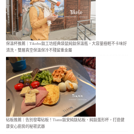
保溫杯推薦｜Tikobo鈦工坊經典袋鼠純鈦保溫瓶，大容量極輕不卡味好
清洗，雙層真空保溫保冷不殘留重金屬
砧板推薦｜告別發霉砧板！Tiann鈦安純鈦砧板、純鈦蛋形杯，打造健
康安心廚房的秘密武器