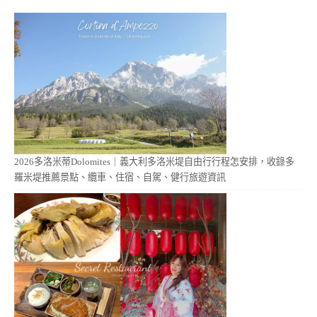
2026多洛米蒂Dolomites｜義大利多洛米堤自由行行程怎安排，收錄多
羅米堤推薦景點、纜車、住宿、自駕、健行旅遊資訊