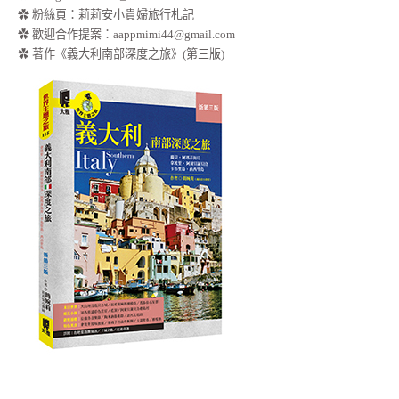
✿
粉絲頁：莉莉安小貴婦旅行札記
✿ 歡迎合作提案：
aappmimi44@gmail.com
✿ 著作《義大利南部深度之旅》(第三版)