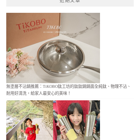
近期文章
字:
無塗層不沾鍋推薦：TiKOBO鈦工坊的鈦鈦鍋鍋面全純鈦、物理不沾、
耐用好清洗，給家人最安心的美味！