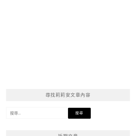
尋找莉莉安文章內容
搜
尋
關
鍵