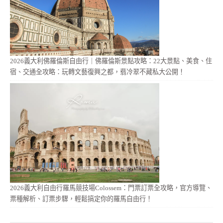
2026義大利佛羅倫斯自由行｜佛羅倫斯景點攻略：22大景點、美食、住
宿、交通全攻略：玩轉文藝復興之都，翡冷翠不藏私大公開！
2026義大利自由行羅馬競技場Colossem：門票訂票全攻略，官方導覽、
票種解析、訂票步驟，輕鬆搞定你的羅馬自由行！