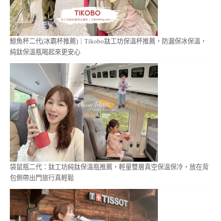
鯨魚杯二代(冰霸杯推薦)｜Tikobo鈦工坊保溫杯推薦，防漏保冰保溫，
純鈦保溫瓶喝起來更安心
袋鼠瓶二代：鈦工坊純鈦保溫瓶推薦，輕量雙層真空保溫保冷，放在背
包側帶出門旅行真輕鬆