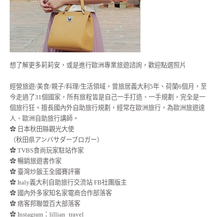
想了解更多莉莉安，或是進行歐洲專業旅遊諮詢，歡迎點選照片
經營旅遊/美食/親子/料理/生活領域，曾旅居義大利5年、荷蘭6個月，至
今走過了31個國家，所有旅程皆是自己一手打造、一手規劃，完全是一
個旅行狂。擅長國內外自助旅行規劃，經常在歐洲旅行，為歐洲旅遊達
人、歐洲自助旅行講師。
✿ 日本秋田縣觀光大使
（秋田県アンバサダーブロガー）
✿ TVBS食尚玩家駐站作家
✿ 暢銷旅遊書作家
✿ 臺灣炒飯王全國賽評審
✿ Italy義大利自助旅行交流站 FB社團版主
✿ 國內外多家知名家電商合作部落客
✿ 痞客邦聯盟百大部落客
✿
Instagram：lillian_travel