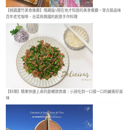
【桃園蘆竹美食推薦】隱藏版5間在地才知道的美食餐廳。穿古裝品味
百年老宅咖啡、台菜與異國的創意手作料理
【料理】簡單快速上桌的蒼蠅頭食譜｜小孩吃到一口接一口的鹹香好滋
味