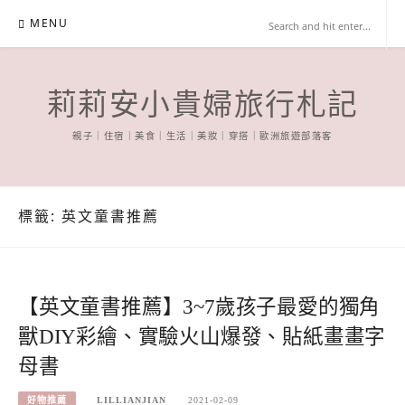
Skip
MENU
to
content
莉莉安小貴婦旅行札記
親子｜住宿｜美食｜生活｜美妝｜穿搭｜歐洲旅遊部落客
標籤:
英文童書推薦
【英文童書推薦】3~7歲孩子最愛的獨角
獸DIY彩繪、實驗火山爆發、貼紙畫畫字
母書
好物推薦
LILLIANJIAN
2021-02-09