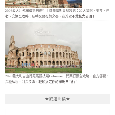
2026義大利佛羅倫斯自由行｜佛羅倫斯景點攻略：22大景點、美食、住
宿、交通全攻略：玩轉文藝復興之都，翡冷翠不藏私大公開！
2026義大利自由行羅馬競技場Colossem：門票訂票全攻略，官方導覽、
票種解析、訂票步驟，輕鬆搞定你的羅馬自由行！
★旅遊比價★