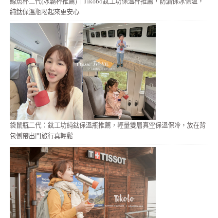
鯨魚杯二代(冰霸杯推薦)｜Tikobo鈦工坊保溫杯推薦，防漏保冰保溫，
純鈦保溫瓶喝起來更安心
袋鼠瓶二代：鈦工坊純鈦保溫瓶推薦，輕量雙層真空保溫保冷，放在背
包側帶出門旅行真輕鬆