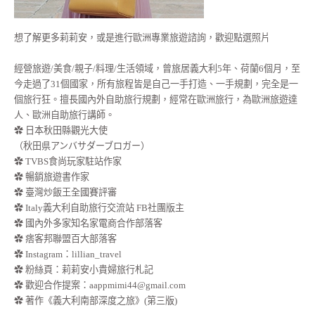
想了解更多莉莉安，或是進行歐洲專業旅遊諮詢，歡迎點選照片
經營旅遊/美食/親子/料理/生活領域，曾旅居義大利5年、荷蘭6個月，至
今走過了31個國家，所有旅程皆是自己一手打造、一手規劃，完全是一
個旅行狂。擅長國內外自助旅行規劃，經常在歐洲旅行，為歐洲旅遊達
人、歐洲自助旅行講師。
✿ 日本秋田縣觀光大使
（秋田県アンバサダーブロガー）
✿ TVBS食尚玩家駐站作家
✿ 暢銷旅遊書作家
✿ 臺灣炒飯王全國賽評審
✿ Italy義大利自助旅行交流站 FB社團版主
✿ 國內外多家知名家電商合作部落客
✿ 痞客邦聯盟百大部落客
✿
Instagram：lillian_travel
✿
粉絲頁：莉莉安小貴婦旅行札記
✿ 歡迎合作提案：
aappmimi44@gmail.com
✿ 著作《義大利南部深度之旅》(第三版)