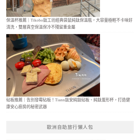
保溫杯推薦｜Tikobo鈦工坊經典袋鼠純鈦保溫瓶，大容量極輕不卡味好
清洗，雙層真空保溫保冷不殘留重金屬
砧板推薦｜告別發霉砧板！Tiann鈦安純鈦砧板、純鈦蛋形杯，打造健
康安心廚房的秘密武器
歐洲自助旅行懶人包