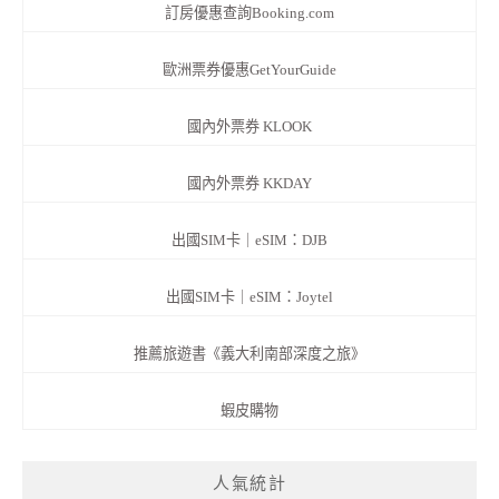
訂房優惠查詢Booking.com
歐洲票券優惠GetYourGuide
國內外票券 KLOOK
國內外票券 KKDAY
出國SIM卡｜eSIM：DJB
出國SIM卡｜eSIM：Joytel
推薦旅遊書《義大利南部深度之旅》
蝦皮購物
人氣統計