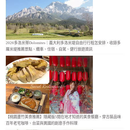
2026多洛米蒂Dolomites｜義大利多洛米堤自由行行程怎安排，收錄多
羅米堤推薦景點、纜車、住宿、自駕、健行旅遊資訊
【桃園蘆竹美食推薦】隱藏版5間在地才知道的美食餐廳。穿古裝品味
百年老宅咖啡、台菜與異國的創意手作料理