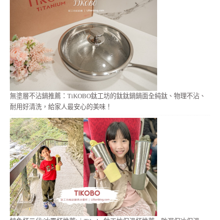
無塗層不沾鍋推薦：TiKOBO鈦工坊的鈦鈦鍋鍋面全純鈦、物理不沾、
耐用好清洗，給家人最安心的美味！