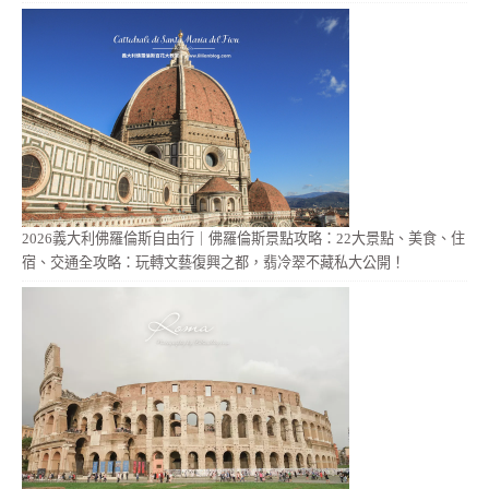
2026義大利佛羅倫斯自由行｜佛羅倫斯景點攻略：22大景點、美食、住
宿、交通全攻略：玩轉文藝復興之都，翡冷翠不藏私大公開！