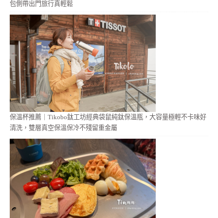
包側帶出門旅行真輕鬆
保溫杯推薦｜Tikobo鈦工坊經典袋鼠純鈦保溫瓶，大容量極輕不卡味好
清洗，雙層真空保溫保冷不殘留重金屬