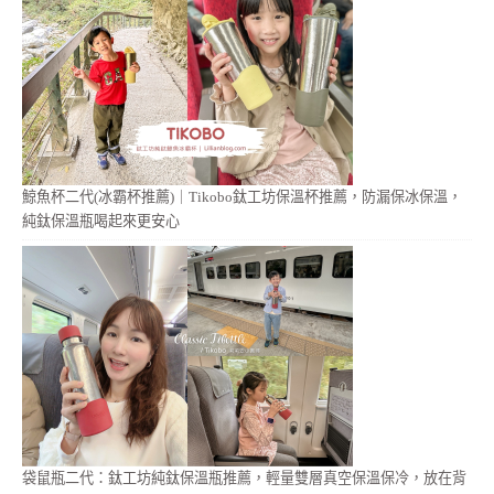
鯨魚杯二代(冰霸杯推薦)｜Tikobo鈦工坊保溫杯推薦，防漏保冰保溫，
純鈦保溫瓶喝起來更安心
袋鼠瓶二代：鈦工坊純鈦保溫瓶推薦，輕量雙層真空保溫保冷，放在背