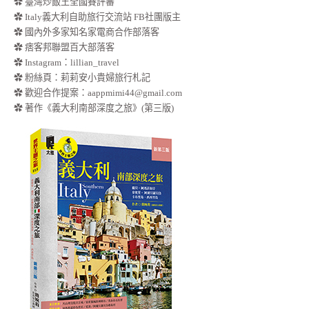
✿ 臺灣炒飯王全國賽評審
✿ Italy義大利自助旅行交流站 FB社團版主
✿ 國內外多家知名家電商合作部落客
✿ 痞客邦聯盟百大部落客
✿
Instagram：lillian_travel
✿
粉絲頁：莉莉安小貴婦旅行札記
✿ 歡迎合作提案：
aappmimi44@gmail.com
✿ 著作《義大利南部深度之旅》(第三版)