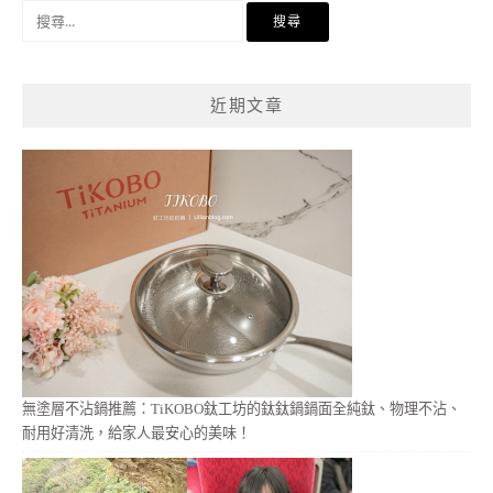
搜
尋
關
鍵
近期文章
字:
無塗層不沾鍋推薦：TiKOBO鈦工坊的鈦鈦鍋鍋面全純鈦、物理不沾、
耐用好清洗，給家人最安心的美味！