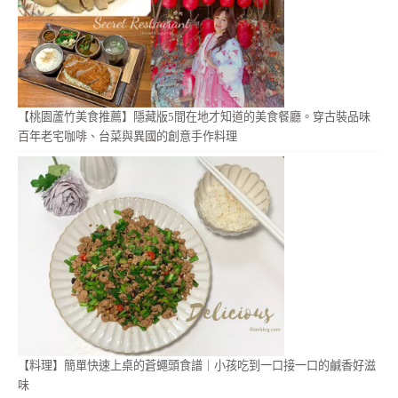
【桃園蘆竹美食推薦】隱藏版5間在地才知道的美食餐廳。穿古裝品味
百年老宅咖啡、台菜與異國的創意手作料理
【料理】簡單快速上桌的蒼蠅頭食譜｜小孩吃到一口接一口的鹹香好滋
味