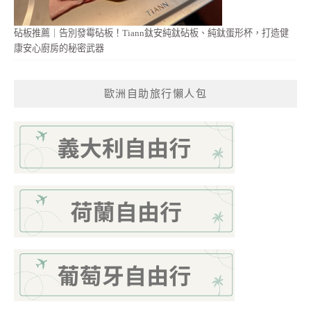
砧板推薦｜告別發霉砧板！Tiann鈦安純鈦砧板、純鈦蛋形杯，打造健
康安心廚房的秘密武器
歐洲自助旅行懶人包