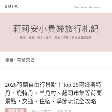
Skip
MENU
to
content
莉莉安小貴婦旅行札記
親子｜住宿｜美食｜生活｜美妝｜穿搭｜歐洲旅遊部落客
標籤:
荷蘭交通
2026荷蘭自由行景點｜Top 25阿姆斯特
丹、鹿特丹、羊角村、起司市集等荷蘭
景點，交通、住宿、季節玩法全攻略
荷蘭景點推薦
LILLIANJIAN
2026-05-25