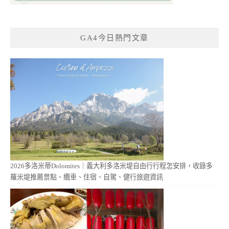
GA4今日熱門文章
2026多洛米蒂Dolomites｜義大利多洛米堤自由行行程怎安排，收錄多
羅米堤推薦景點、纜車、住宿、自駕、健行旅遊資訊