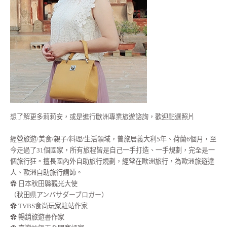
想了解更多莉莉安，或是進行歐洲專業旅遊諮詢，歡迎點選照片
經營旅遊/美食/親子/料理/生活領域，曾旅居義大利5年、荷蘭6個月，至
今走過了31個國家，所有旅程皆是自己一手打造、一手規劃，完全是一
個旅行狂。擅長國內外自助旅行規劃，經常在歐洲旅行，為歐洲旅遊達
人、歐洲自助旅行講師。
✿ 日本秋田縣觀光大使
（秋田県アンバサダーブロガー）
✿ TVBS食尚玩家駐站作家
✿ 暢銷旅遊書作家