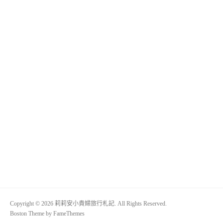
Copyright © 2026 莉莉安小貴婦旅行札記. All Rights Reserved.
Boston Theme by
FameThemes