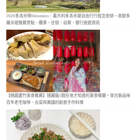
2026多洛米蒂Dolomites｜義大利多洛米堤自由行行程怎安排，收錄多
羅米堤推薦景點、纜車、住宿、自駕、健行旅遊資訊
【桃園蘆竹美食推薦】隱藏版5間在地才知道的美食餐廳。穿古裝品味
百年老宅咖啡、台菜與異國的創意手作料理