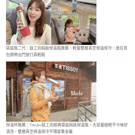
袋鼠瓶二代：鈦工坊純鈦保溫瓶推薦，輕量雙層真空保溫保冷，放在背
包側帶出門旅行真輕鬆
保溫杯推薦｜Tikobo鈦工坊經典袋鼠純鈦保溫瓶，大容量極輕不卡味好
清洗，雙層真空保溫保冷不殘留重金屬