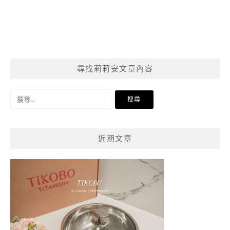
尋找莉莉安文章內容
搜
尋
關
鍵
近期文章
字: