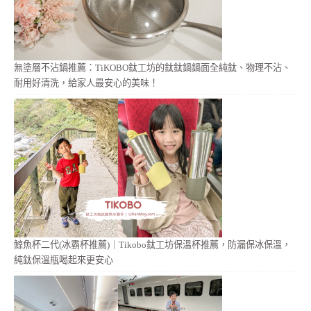
無塗層不沾鍋推薦：TiKOBO鈦工坊的鈦鈦鍋鍋面全純鈦、物理不沾、
耐用好清洗，給家人最安心的美味！
鯨魚杯二代(冰霸杯推薦)｜Tikobo鈦工坊保溫杯推薦，防漏保冰保溫，
純鈦保溫瓶喝起來更安心