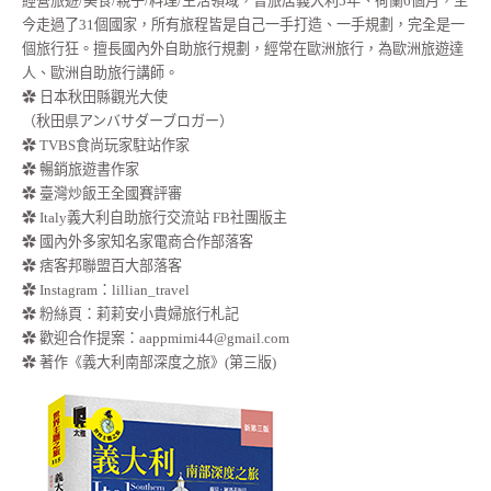
經營旅遊/美食/親子/料理/生活領域，曾旅居義大利5年、荷蘭6個月，至
今走過了31個國家，所有旅程皆是自己一手打造、一手規劃，完全是一
個旅行狂。擅長國內外自助旅行規劃，經常在歐洲旅行，為歐洲旅遊達
人、歐洲自助旅行講師。
✿ 日本秋田縣觀光大使
（秋田県アンバサダーブロガー）
✿ TVBS食尚玩家駐站作家
✿ 暢銷旅遊書作家
✿ 臺灣炒飯王全國賽評審
✿ Italy義大利自助旅行交流站 FB社團版主
✿ 國內外多家知名家電商合作部落客
✿ 痞客邦聯盟百大部落客
✿
Instagram：lillian_travel
✿
粉絲頁：莉莉安小貴婦旅行札記
✿ 歡迎合作提案：
aappmimi44@gmail.com
✿ 著作《義大利南部深度之旅》(第三版)