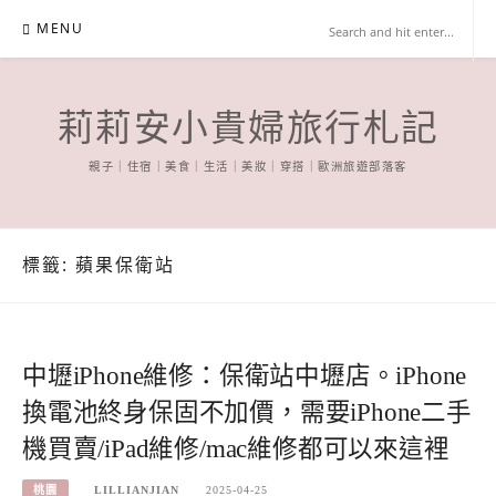
Skip
MENU
to
content
莉莉安小貴婦旅行札記
親子｜住宿｜美食｜生活｜美妝｜穿搭｜歐洲旅遊部落客
標籤:
蘋果保衛站
中壢iPhone維修：保衛站中壢店。iPhone
換電池終身保固不加價，需要iPhone二手
機買賣/iPad維修/mac維修都可以來這裡
桃園
LILLIANJIAN
2025-04-25