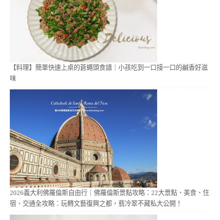
【料理】簡單快速上桌的蒼蠅頭食譜｜小孩吃到一口接一口的鹹香好滋
味
2026義大利佛羅倫斯自由行｜佛羅倫斯景點攻略：22大景點、美食、住
宿、交通全攻略：玩轉文藝復興之都，翡冷翠不藏私大公開！