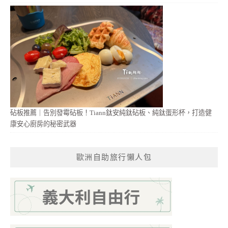
砧板推薦｜告別發霉砧板！Tiann鈦安純鈦砧板、純鈦蛋形杯，打造健
康安心廚房的秘密武器
歐洲自助旅行懶人包